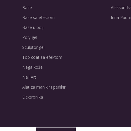
Baze
Aleksandra
Baze sa efektom
Irina Pauni
Baze u boji
Poly gel
Sculptor gel
Top coat sa efektom
Nega kože
Nail Art
Alat za manikir i pedikir
Elektronika