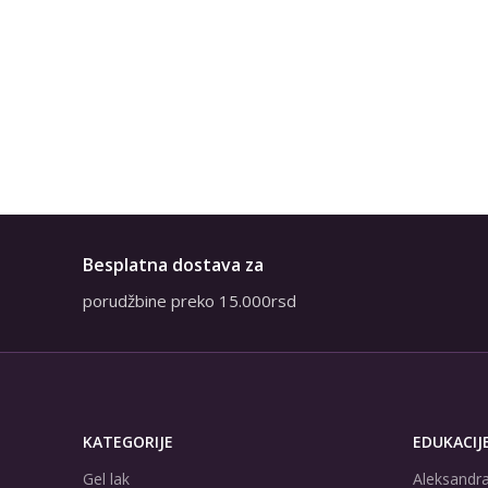
Besplatna dostava za
porudžbine preko 15.000rsd
KATEGORIJE
EDUKACIJ
Gel lak
Aleksandra