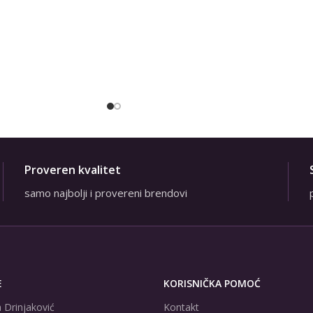
Proveren kvalitet
samo najbolji i provereni brendovi
E
KORISNIČKA POMOĆ
 Drinjaković
Kontakt