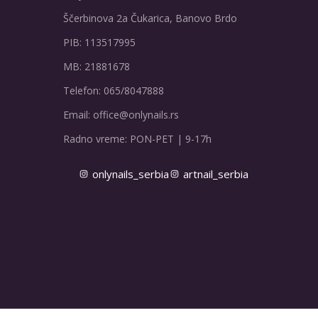
Ščerbinova 2a Čukarica, Banovo Brdo
PIB: 113517995
MB: 21881678
Telefon: 065/8047888
Email: office@onlynails.rs
Radno vreme: PON-PET | 9-17h
onlynails_serbia
artnail_serbia