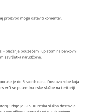
 ovaj proizvod mogu ostaviti komentar.
na: - plaćanje pouzećem i uplatom na bankovni
kom završetka narudžbine.
poruke je do 5 radnih dana. Dostava robe koja
s vrši se putem kurirske službe na teritoriji
toriji Srbije je GLS. Kurirska služba dostavlja
io u porudžbini u periodu od 8-17h radnim