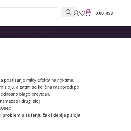
0
0.00
RSD
AIL ART
ALATI
ELEKTRIČNI UREĐAJI
u za postizanje milky efekta na noktima.
 sloju, a zatim se količina rasporedi po
, odnosno blago providan.
 namazati i drugi sloj
 60sec
i problem u sušenju čak i debljeg sloja.