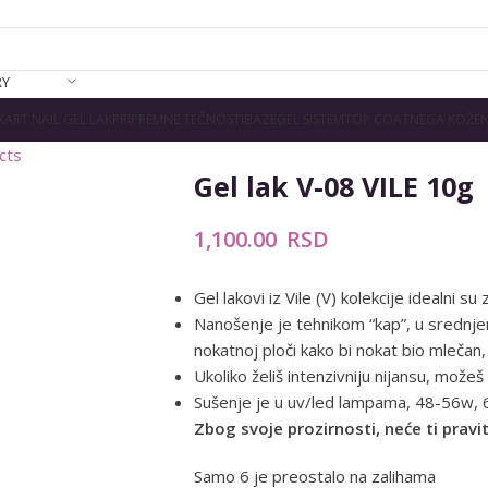
RY
K
ART NAIL GEL LAK
PRIPREMNE TEČNOSTI
BAZE
GEL SISTEM
TOP COAT
NEGA KOŽE
N
cts
Gel lak V-08 VILE 10g
1,100.00
RSD
Gel lakovi iz Vile (V) kolekcije idealni s
Nanošenje je tehnikom “kap”, u srednjem
nokatnoj ploči kako bi nokat bio mlečan
Ukoliko želiš intenzivniju nijansu, možeš
Sušenje je u uv/led lampama, 48-56w,
Zbog svoje prozirnosti, neće ti pravit
Samo 6 je preostalo na zalihama