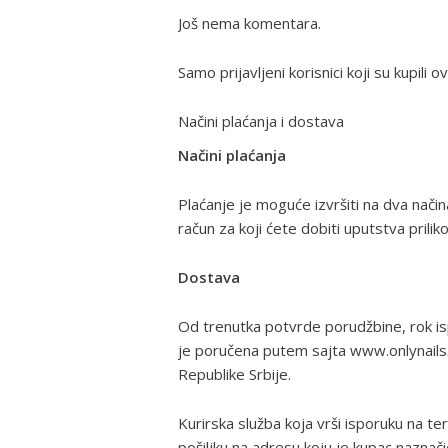
Još nema komentara.
Samo prijavljeni korisnici koji su kupili
Načini plaćanja i dostava
Načini plaćanja
Plaćanje je moguće izvršiti na dva nači
račun za koji ćete dobiti uputstva prili
Dostava
Od trenutka potvrde porudžbine, rok is
je poručena putem sajta www.onlynails.r
Republike Srbije.
Kurirska služba koja vrši isporuku na teri
pošiljku na adresu koju je kupac naznač