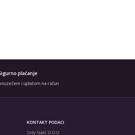
Gel lak C
Art Nai
1,
Sigurno plaćanje
pouzećem i uplatom na račun
KONTAKT PODACI
Only Nails D.O.O