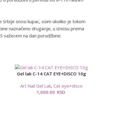
e Srbije snosi kupac, osim ukoliko je tokom
žbine naznačeno drugacije, u iznosu prema
LS važecem na dan porudžbine.
Gel lak C-14 CAT EYE+DISCO 10g
Art Nail Gel Lak
,
Cat eye+disco
1,000.00
RSD