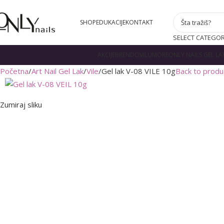
SHOP
EDUKACIJE
KONTAKT
SELECT CATEGO
AKCIJE
BRENDOVI
LUMORE
ONLY NAILS GEL LA
Početna
Art Nail Gel Lak
Vile
Gel lak V-08 VILE 10g
Back to produ
Zumiraj sliku