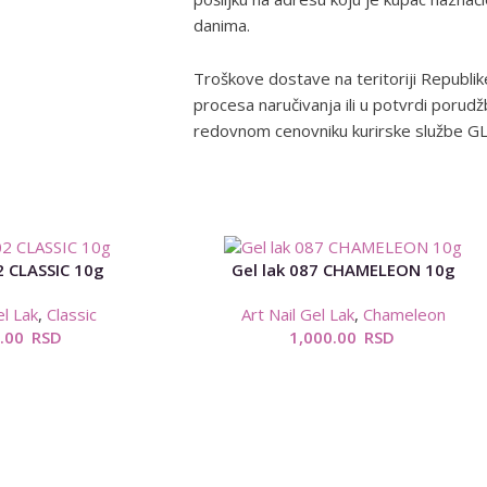
danima.
Troškove dostave na teritoriji Republik
procesa naručivanja ili u potvrdi porud
redovnom cenovniku kurirske službe G
2 CLASSIC 10g
Gel lak 087 CHAMELEON 10g
el Lak
,
Classic
Art Nail Gel Lak
,
Chameleon
0.00
RSD
1,000.00
RSD