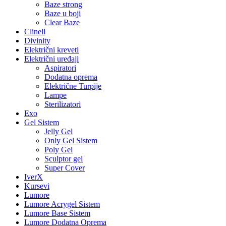
Baze strong
Baze u boji
Clear Baze
Clinell
Divinity
Električni kreveti
Električni uređaji
Aspiratori
Dodatna oprema
Električne Turpije
Lampe
Sterilizatori
Exo
Gel Sistem
Jelly Gel
Only Gel Sistem
Poly Gel
Sculptor gel
Super Cover
IverX
Kursevi
Lumore
Lumore Acrygel Sistem
Lumore Base Sistem
Lumore Dodatna Oprema