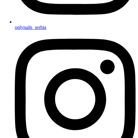
onlynails_serbia