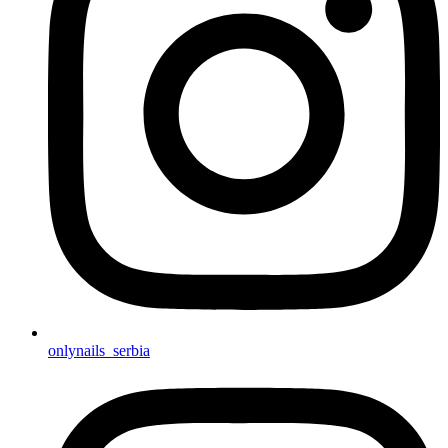
onlynails_serbia