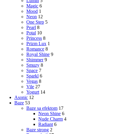
Lumin
5
Magic
6
Mood
1
Neon
12
One Step
5
Pearl
8
Potal
10
Princess
8
Prizm Lux
1
Romance
8
Royal Shine
9
Shimmer
9
Smuzy
8
Space
7
Sparkl
6
Vegas
8
Vile
27
Yogurt
14
Asonic
12
Baze
53
Baze sa efektom
17
Neon Shine
6
Nude Charm
4
Radiant
6
Baze strong
2