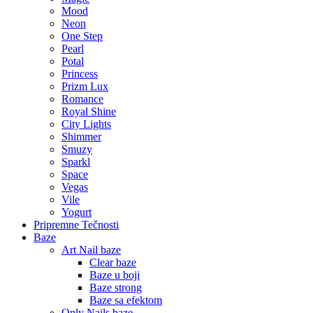
Mood
Neon
One Step
Pearl
Potal
Princess
Prizm Lux
Romance
Royal Shine
City Lights
Shimmer
Smuzy
Sparkl
Space
Vegas
Vile
Yogurt
Pripremne Tečnosti
Baze
Art Nail baze
Clear baze
Baze u boji
Baze strong
Baze sa efektom
Only Nails baze