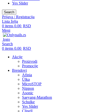
Yes Slider
Search
Prijava / Registracija
Lista želja
0
items
0.00
RSD
Meni
Search
0
items
0.00
RSD
Akcije
Proizvodi
Promocije
Brendovi
Afinia
Ülka
MicroSTOP
Nippon
Asonic
Saeyang-Marathon
Schulke
Yes Slider
Clinell