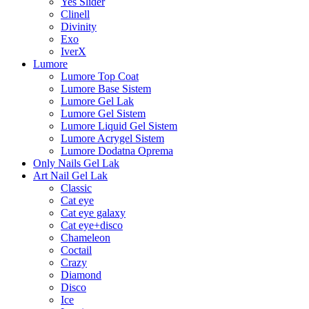
Yes Slider
Clinell
Divinity
Exo
IverX
Lumore
Lumore Top Coat
Lumore Base Sistem
Lumore Gel Lak
Lumore Gel Sistem
Lumore Liquid Gel Sistem
Lumore Acrygel Sistem
Lumore Dodatna Oprema
Only Nails Gel Lak
Art Nail Gel Lak
Classic
Cat eye
Cat eye galaxy
Cat eye+disco
Chameleon
Coctail
Crazy
Diamond
Disco
Ice