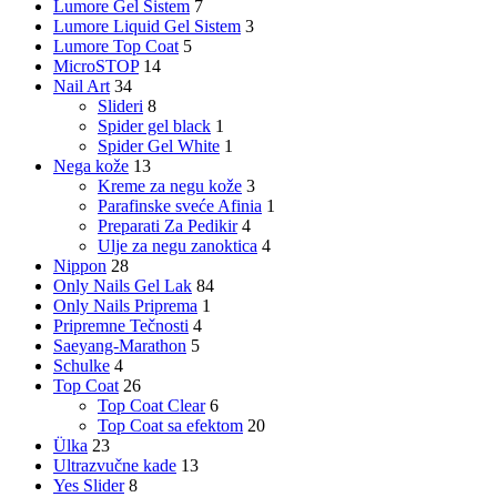
Lumore Gel Sistem
7
Lumore Liquid Gel Sistem
3
Lumore Top Coat
5
MicroSTOP
14
Nail Art
34
Slideri
8
Spider gel black
1
Spider Gel White
1
Nega kože
13
Kreme za negu kože
3
Parafinske sveće Afinia
1
Preparati Za Pedikir
4
Ulje za negu zanoktica
4
Nippon
28
Only Nails Gel Lak
84
Only Nails Priprema
1
Pripremne Tečnosti
4
Saeyang-Marathon
5
Schulke
4
Top Coat
26
Top Coat Clear
6
Top Coat sa efektom
20
Ülka
23
Ultrazvučne kade
13
Yes Slider
8