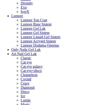
Divinity
Exo
IverX
Lumore
Lumore Top Coat
Lumore Base Sistem
Lumore Gel Lak
Lumore Gel Sistem
Lumore Liquid Gel Sistem
Lumore Acrygel Sistem
Lumore Dodatna Oprema
Only Nails Gel Lak
Art Nail Gel Lak
Classic
Cat eye
Cat eye galaxy
Cat eye+disco
Chameleon
Coctail
Crazy
Diamond
Disco
Ice
Lumin
Magic