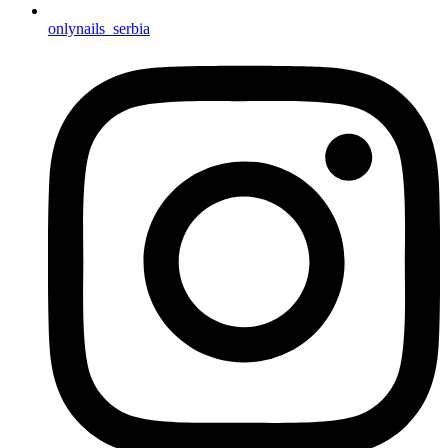
onlynails_serbia