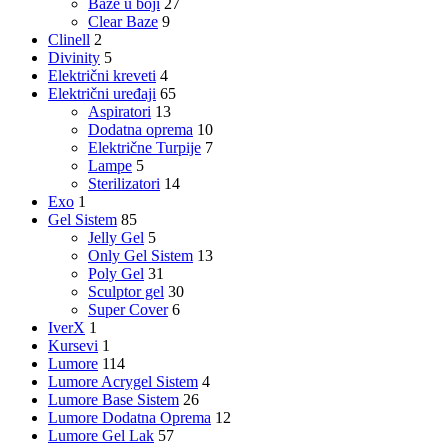
Baze u boji
27
Clear Baze
9
Clinell
2
Divinity
5
Električni kreveti
4
Električni uređaji
65
Aspiratori
13
Dodatna oprema
10
Električne Turpije
7
Lampe
5
Sterilizatori
14
Exo
1
Gel Sistem
85
Jelly Gel
5
Only Gel Sistem
13
Poly Gel
31
Sculptor gel
30
Super Cover
6
IverX
1
Kursevi
1
Lumore
114
Lumore Acrygel Sistem
4
Lumore Base Sistem
26
Lumore Dodatna Oprema
12
Lumore Gel Lak
57