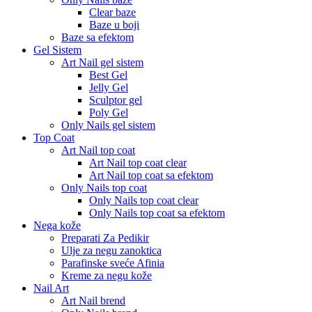
Clear baze
Baze u boji
Baze sa efektom
Gel Sistem
Art Nail gel sistem
Best Gel
Jelly Gel
Sculptor gel
Poly Gel
Only Nails gel sistem
Top Coat
Art Nail top coat
Art Nail top coat clear
Art Nail top coat sa efektom
Only Nails top coat
Only Nails top coat clear
Only Nails top coat sa efektom
Nega kože
Preparati Za Pedikir
Ulje za negu zanoktica
Parafinske sveće Afinia
Kreme za negu kože
Nail Art
Art Nail brend