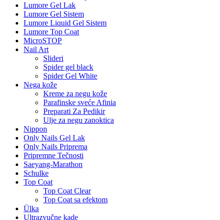
Lumore Gel Lak
Lumore Gel Sistem
Lumore Liquid Gel Sistem
Lumore Top Coat
MicroSTOP
Nail Art
Slideri
Spider gel black
Spider Gel White
Nega kože
Kreme za negu kože
Parafinske sveće Afinia
Preparati Za Pedikir
Ulje za negu zanoktica
Nippon
Only Nails Gel Lak
Only Nails Priprema
Pripremne Tečnosti
Saeyang-Marathon
Schulke
Top Coat
Top Coat Clear
Top Coat sa efektom
Ülka
Ultrazvučne kade