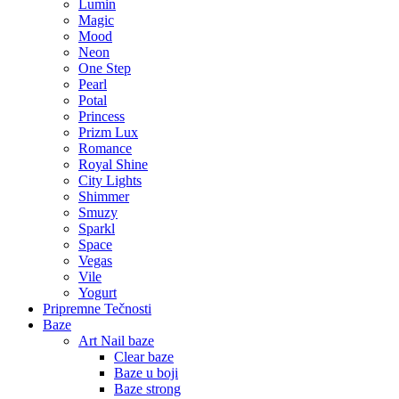
Lumin
Magic
Mood
Neon
One Step
Pearl
Potal
Princess
Prizm Lux
Romance
Royal Shine
City Lights
Shimmer
Smuzy
Sparkl
Space
Vegas
Vile
Yogurt
Pripremne Tečnosti
Baze
Art Nail baze
Clear baze
Baze u boji
Baze strong