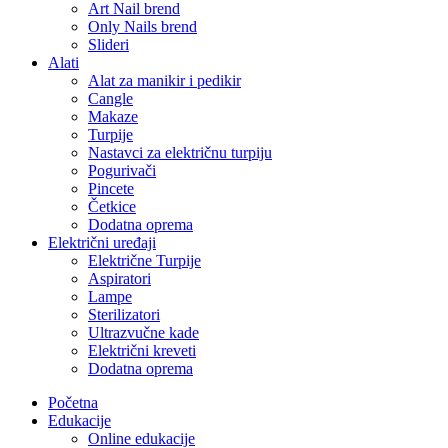
Art Nail brend
Only Nails brend
Slideri
Alati
Alat za manikir i pedikir
Cangle
Makaze
Turpije
Nastavci za električnu turpiju
Pogurivači
Pincete
Četkice
Dodatna oprema
Električni uređaji
Električne Turpije
Aspiratori
Lampe
Sterilizatori
Ultrazvučne kade
Električni kreveti
Dodatna oprema
Početna
Edukacije
Online edukacije