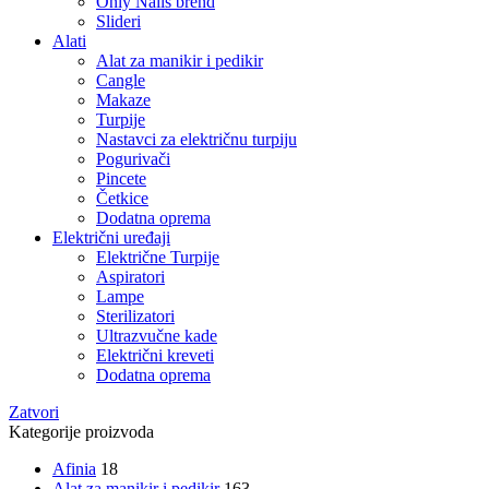
Only Nails brend
Slideri
Alati
Alat za manikir i pedikir
Cangle
Makaze
Turpije
Nastavci za električnu turpiju
Pogurivači
Pincete
Četkice
Dodatna oprema
Električni uređaji
Električne Turpije
Aspiratori
Lampe
Sterilizatori
Ultrazvučne kade
Električni kreveti
Dodatna oprema
Zatvori
Kategorije proizvoda
Afinia
18
Alat za manikir i pedikir
163