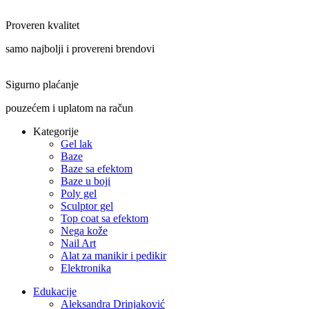
Proveren kvalitet
samo najbolji i provereni brendovi
Sigurno plaćanje
pouzećem i uplatom na račun
Kategorije
Gel lak
Baze
Baze sa efektom
Baze u boji
Poly gel
Sculptor gel
Top coat sa efektom
Nega kože
Nail Art
Alat za manikir i pedikir
Elektronika
Edukacije
Aleksandra Drinjaković