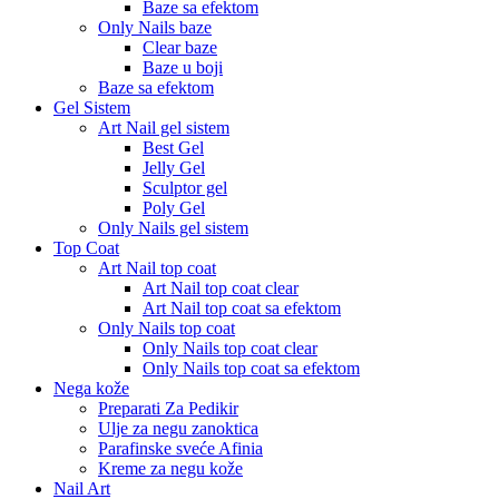
Baze sa efektom
Only Nails baze
Clear baze
Baze u boji
Baze sa efektom
Gel Sistem
Art Nail gel sistem
Best Gel
Jelly Gel
Sculptor gel
Poly Gel
Only Nails gel sistem
Top Coat
Art Nail top coat
Art Nail top coat clear
Art Nail top coat sa efektom
Only Nails top coat
Only Nails top coat clear
Only Nails top coat sa efektom
Nega kože
Preparati Za Pedikir
Ulje za negu zanoktica
Parafinske sveće Afinia
Kreme za negu kože
Nail Art