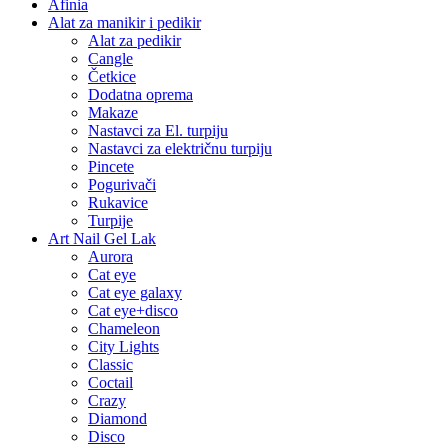
Afinia
Alat za manikir i pedikir
Alat za pedikir
Cangle
Četkice
Dodatna oprema
Makaze
Nastavci za El. turpiju
Nastavci za električnu turpiju
Pincete
Pogurivači
Rukavice
Turpije
Art Nail Gel Lak
Aurora
Cat eye
Cat eye galaxy
Cat eye+disco
Chameleon
City Lights
Classic
Coctail
Crazy
Diamond
Disco