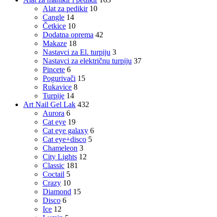
Alat za pedikir
10
Cangle
14
Četkice
10
Dodatna oprema
42
Makaze
18
Nastavci za El. turpiju
3
Nastavci za električnu turpiju
37
Pincete
6
Pogurivači
15
Rukavice
8
Turpije
14
Art Nail Gel Lak
432
Aurora
6
Cat eye
19
Cat eye galaxy
6
Cat eye+disco
5
Chameleon
3
City Lights
12
Classic
181
Coctail
5
Crazy
10
Diamond
15
Disco
6
Ice
12