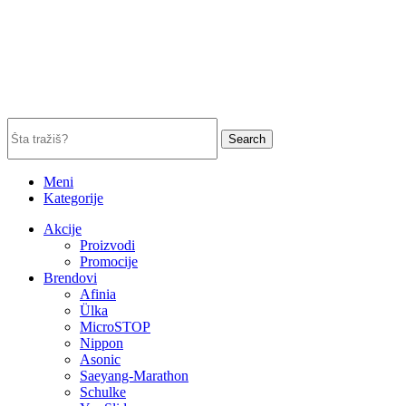
Search
Meni
Kategorije
Akcije
Proizvodi
Promocije
Brendovi
Afinia
Ülka
MicroSTOP
Nippon
Asonic
Saeyang-Marathon
Schulke