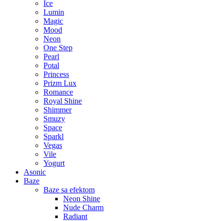
Ice
Lumin
Magic
Mood
Neon
One Step
Pearl
Potal
Princess
Prizm Lux
Romance
Royal Shine
Shimmer
Smuzy
Space
Sparkl
Vegas
Vile
Yogurt
Asonic
Baze
Baze sa efektom
Neon Shine
Nude Charm
Radiant