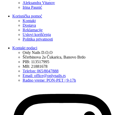
Aleksandra Vitanov
Irina Paunić
Korisnička pomoć
Kontakt
Dostava
Reklamacije
Uslovi korišćenja
Politika privatnosti
Kontakt podaci
Only Nails D.O.O
Ščerbinova 2a Čukarica, Banovo Brdo
PIB: 113517995
MB: 21881678
Telefon: 065/8047888
Email: office@onlynails.rs
Radno vreme: PON-PET | 9-17h