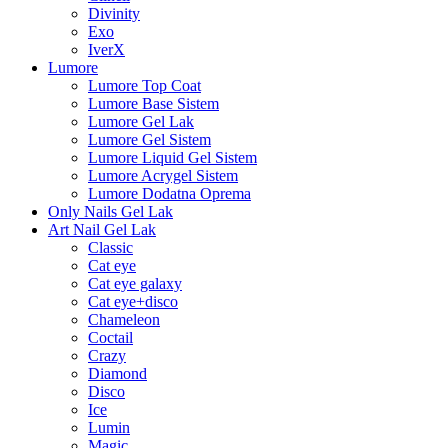
Divinity
Exo
IverX
Lumore
Lumore Top Coat
Lumore Base Sistem
Lumore Gel Lak
Lumore Gel Sistem
Lumore Liquid Gel Sistem
Lumore Acrygel Sistem
Lumore Dodatna Oprema
Only Nails Gel Lak
Art Nail Gel Lak
Classic
Cat eye
Cat eye galaxy
Cat eye+disco
Chameleon
Coctail
Crazy
Diamond
Disco
Ice
Lumin
Magic