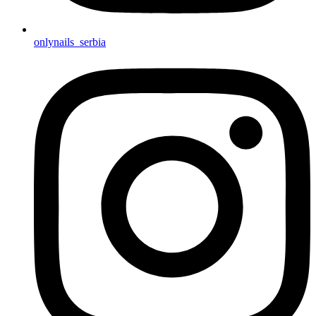
onlynails_serbia