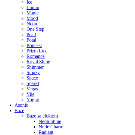
Ice
Lumin
Magic
Mood
Neon
One Step
Pearl
Potal
Princess
Prizm Lux
Romance
Royal Shine
Shimmer
Smuzy
Space
Sparkl
Vegas
Vile
Yogurt
Asonic
Baze
Baze sa efektom
Neon Shine
Nude Charm
Radiant