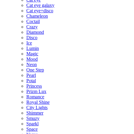
Cat eye galaxy
Cat eye+disco
Chameleon
Coctail
Crazy
Diamond
Disco
Ice
Lumin
Magic
Mood
Neon
One Step
Pearl
Potal
Princess
Prizm Lux
Romance
Royal Shine
City Lights
Shimmer
Smuzy
Sparkl
Space