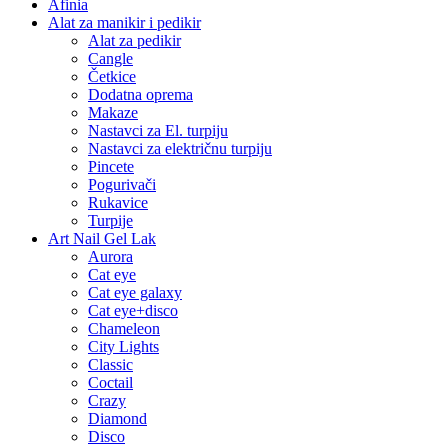
Afinia
Alat za manikir i pedikir
Alat za pedikir
Cangle
Četkice
Dodatna oprema
Makaze
Nastavci za El. turpiju
Nastavci za električnu turpiju
Pincete
Pogurivači
Rukavice
Turpije
Art Nail Gel Lak
Aurora
Cat eye
Cat eye galaxy
Cat eye+disco
Chameleon
City Lights
Classic
Coctail
Crazy
Diamond
Disco