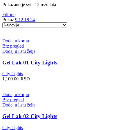
Sortirano
Prikazano je svih 12 rezultata
po
Filtriraj
najnovijem
Prikaz
9
12
18
24
Dodaj u korpu
Brz pregled
Dodaj u listu želja
Gel Lak 01 City Lights
City Lights
1,100.00
RSD
Dodaj u korpu
Brz pregled
Dodaj u listu želja
Gel Lak 02 City Lights
City Lights