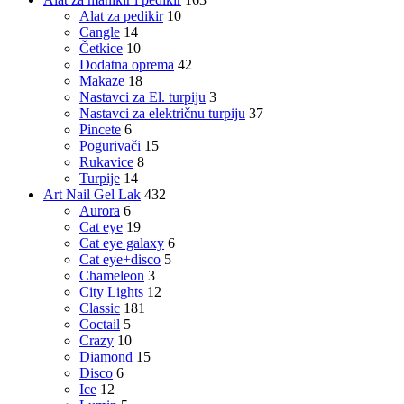
Alat za pedikir
10
Cangle
14
Četkice
10
Dodatna oprema
42
Makaze
18
Nastavci za El. turpiju
3
Nastavci za električnu turpiju
37
Pincete
6
Pogurivači
15
Rukavice
8
Turpije
14
Art Nail Gel Lak
432
Aurora
6
Cat eye
19
Cat eye galaxy
6
Cat eye+disco
5
Chameleon
3
City Lights
12
Classic
181
Coctail
5
Crazy
10
Diamond
15
Disco
6
Ice
12