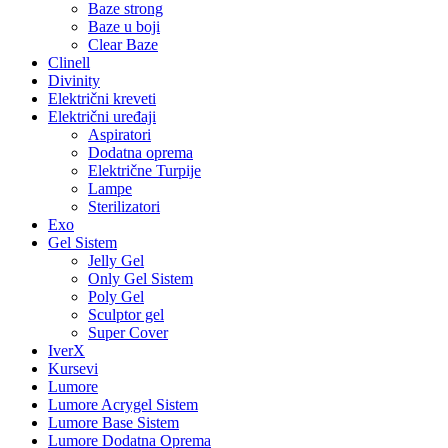
Baze strong
Baze u boji
Clear Baze
Clinell
Divinity
Električni kreveti
Električni uređaji
Aspiratori
Dodatna oprema
Električne Turpije
Lampe
Sterilizatori
Exo
Gel Sistem
Jelly Gel
Only Gel Sistem
Poly Gel
Sculptor gel
Super Cover
IverX
Kursevi
Lumore
Lumore Acrygel Sistem
Lumore Base Sistem
Lumore Dodatna Oprema