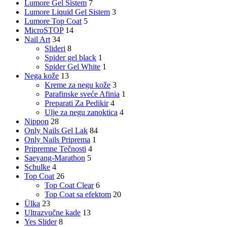
Lumore Gel Sistem
7
Lumore Liquid Gel Sistem
3
Lumore Top Coat
5
MicroSTOP
14
Nail Art
34
Slideri
8
Spider gel black
1
Spider Gel White
1
Nega kože
13
Kreme za negu kože
3
Parafinske sveće Afinia
1
Preparati Za Pedikir
4
Ulje za negu zanoktica
4
Nippon
28
Only Nails Gel Lak
84
Only Nails Priprema
1
Pripremne Tečnosti
4
Saeyang-Marathon
5
Schulke
4
Top Coat
26
Top Coat Clear
6
Top Coat sa efektom
20
Ülka
23
Ultrazvučne kade
13
Yes Slider
8