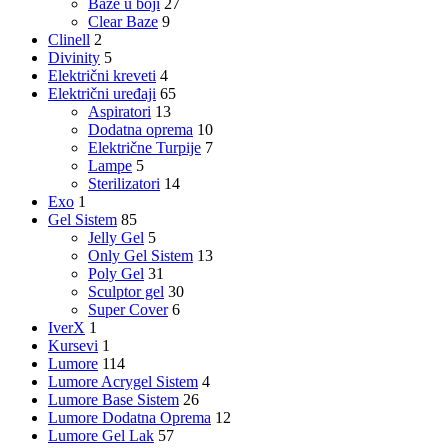
Baze u boji
27
Clear Baze
9
Clinell
2
Divinity
5
Električni kreveti
4
Električni uređaji
65
Aspiratori
13
Dodatna oprema
10
Električne Turpije
7
Lampe
5
Sterilizatori
14
Exo
1
Gel Sistem
85
Jelly Gel
5
Only Gel Sistem
13
Poly Gel
31
Sculptor gel
30
Super Cover
6
IverX
1
Kursevi
1
Lumore
114
Lumore Acrygel Sistem
4
Lumore Base Sistem
26
Lumore Dodatna Oprema
12
Lumore Gel Lak
57