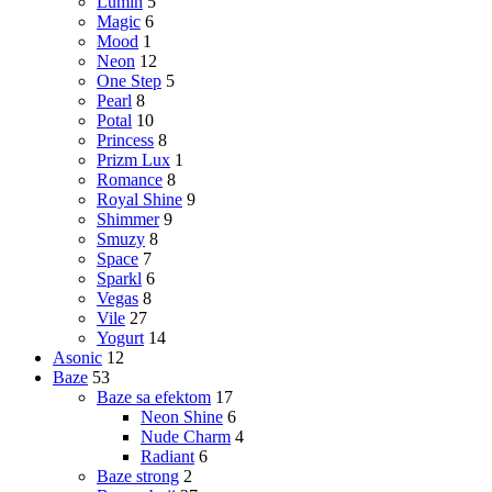
Lumin
5
Magic
6
Mood
1
Neon
12
One Step
5
Pearl
8
Potal
10
Princess
8
Prizm Lux
1
Romance
8
Royal Shine
9
Shimmer
9
Smuzy
8
Space
7
Sparkl
6
Vegas
8
Vile
27
Yogurt
14
Asonic
12
Baze
53
Baze sa efektom
17
Neon Shine
6
Nude Charm
4
Radiant
6
Baze strong
2