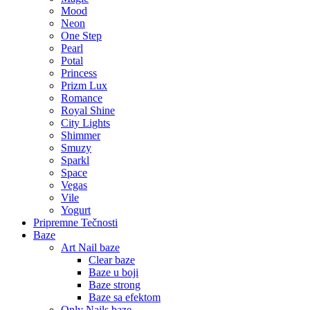
Mood
Neon
One Step
Pearl
Potal
Princess
Prizm Lux
Romance
Royal Shine
City Lights
Shimmer
Smuzy
Sparkl
Space
Vegas
Vile
Yogurt
Pripremne Tečnosti
Baze
Art Nail baze
Clear baze
Baze u boji
Baze strong
Baze sa efektom
Only Nails baze