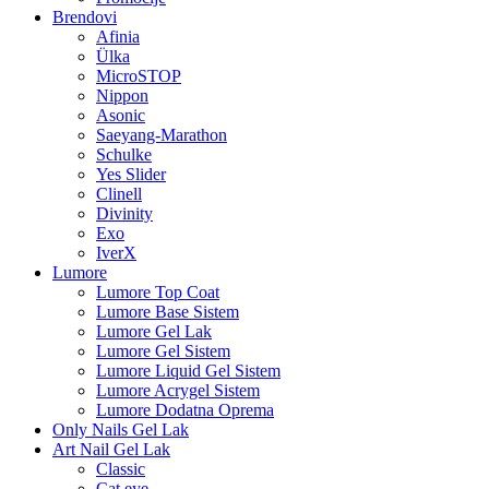
Brendovi
Afinia
Ülka
MicroSTOP
Nippon
Asonic
Saeyang-Marathon
Schulke
Yes Slider
Clinell
Divinity
Exo
IverX
Lumore
Lumore Top Coat
Lumore Base Sistem
Lumore Gel Lak
Lumore Gel Sistem
Lumore Liquid Gel Sistem
Lumore Acrygel Sistem
Lumore Dodatna Oprema
Only Nails Gel Lak
Art Nail Gel Lak
Classic
Cat eye