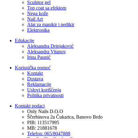
Sculptor gel
Top coat sa efektom
Nega kože
Nail Art
Alat za manikir i pedikir
Elektronika
Edukacije
Aleksandra Drinjaković
Aleksandra Vitanov
Irina Paunić
Korisnička pomoć
Kontakt
Dostava
Reklamacije
Uslovi korišćenja
Politika privatnosti
Kontakt podaci
Only Nails D.O.O
Ščerbinova 2a Čukarica, Banovo Brdo
PIB: 113517995
MB: 21881678
Telefon: 065/8047888