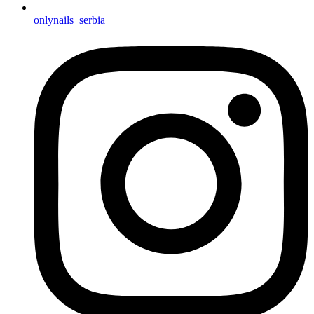
onlynails_serbia