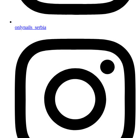
onlynails_serbia