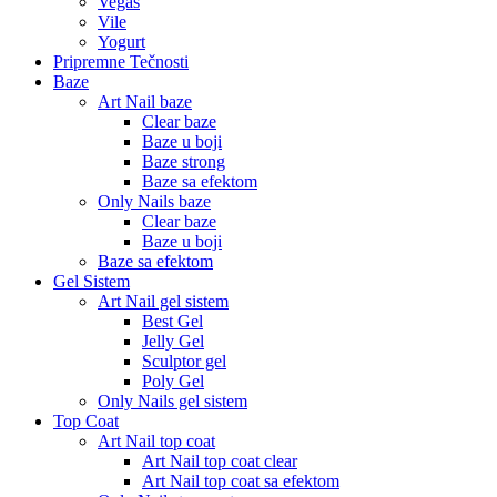
Vegas
Vile
Yogurt
Pripremne Tečnosti
Baze
Art Nail baze
Clear baze
Baze u boji
Baze strong
Baze sa efektom
Only Nails baze
Clear baze
Baze u boji
Baze sa efektom
Gel Sistem
Art Nail gel sistem
Best Gel
Jelly Gel
Sculptor gel
Poly Gel
Only Nails gel sistem
Top Coat
Art Nail top coat
Art Nail top coat clear
Art Nail top coat sa efektom