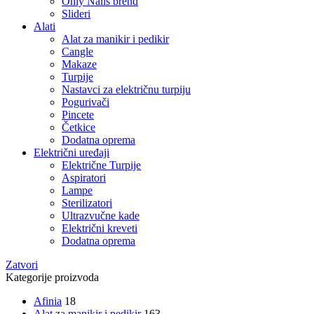
Only Nails brend
Slideri
Alati
Alat za manikir i pedikir
Cangle
Makaze
Turpije
Nastavci za električnu turpiju
Pogurivači
Pincete
Četkice
Dodatna oprema
Električni uređaji
Električne Turpije
Aspiratori
Lampe
Sterilizatori
Ultrazvučne kade
Električni kreveti
Dodatna oprema
Zatvori
Kategorije proizvoda
Afinia
18
Alat za manikir i pedikir
163