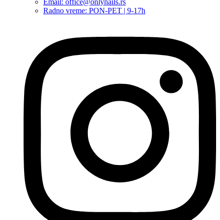
Email: office@onlynails.rs
Radno vreme: PON-PET | 9-17h