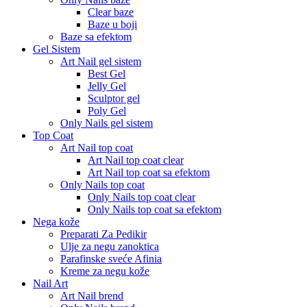
Clear baze
Baze u boji
Baze sa efektom
Gel Sistem
Art Nail gel sistem
Best Gel
Jelly Gel
Sculptor gel
Poly Gel
Only Nails gel sistem
Top Coat
Art Nail top coat
Art Nail top coat clear
Art Nail top coat sa efektom
Only Nails top coat
Only Nails top coat clear
Only Nails top coat sa efektom
Nega kože
Preparati Za Pedikir
Ulje za negu zanoktica
Parafinske sveće Afinia
Kreme za negu kože
Nail Art
Art Nail brend