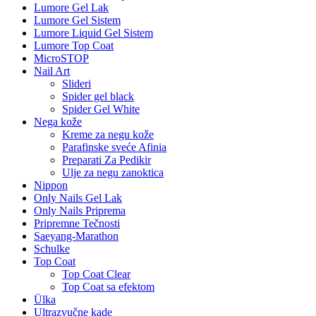
Lumore Gel Lak
Lumore Gel Sistem
Lumore Liquid Gel Sistem
Lumore Top Coat
MicroSTOP
Nail Art
Slideri
Spider gel black
Spider Gel White
Nega kože
Kreme za negu kože
Parafinske sveće Afinia
Preparati Za Pedikir
Ulje za negu zanoktica
Nippon
Only Nails Gel Lak
Only Nails Priprema
Pripremne Tečnosti
Saeyang-Marathon
Schulke
Top Coat
Top Coat Clear
Top Coat sa efektom
Ülka
Ultrazvučne kade