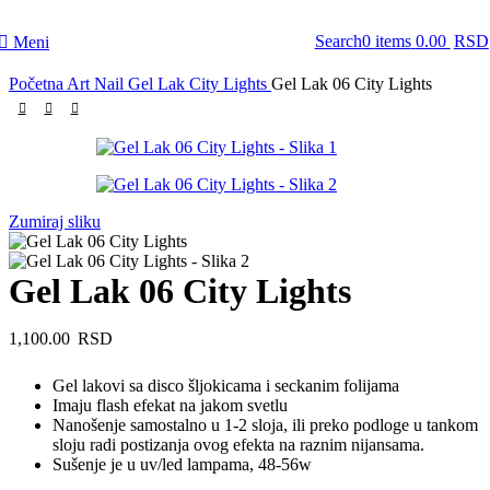
Search
0
items
0.00
RSD
Meni
Početna
Art Nail Gel Lak
City Lights
Gel Lak 06 City Lights
Zumiraj sliku
Gel Lak 06 City Lights
1,100.00
RSD
Gel lakovi sa disco šljokicama i seckanim folijama
Imaju flash efekat na jakom svetlu
Nanošenje samostalno u 1-2 sloja, ili preko podloge u tankom
sloju radi postizanja ovog efekta na raznim nijansama.
Sušenje je u uv/led lampama, 48-56w