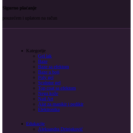
Sigurno plaćanje
pouzećem i uplatom na račun
Kategorije
Gel lak
Baze
Baze sa efektom
Baze u boji
Poly gel
Sculptor gel
Top coat sa efektom
Nega kože
Nail Art
Alat za manikir i pedikir
Elektronika
Edukacije
Aleksandra Drinjaković