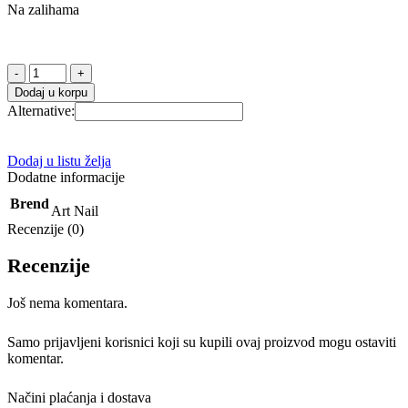
Na zalihama
Gel
Lak
Dodaj u korpu
06
Alternative:
City
Lights
količina
Dodaj u listu želja
Dodatne informacije
Brend
Art Nail
Recenzije (0)
Recenzije
Još nema komentara.
Samo prijavljeni korisnici koji su kupili ovaj proizvod mogu ostaviti
komentar.
Načini plaćanja i dostava