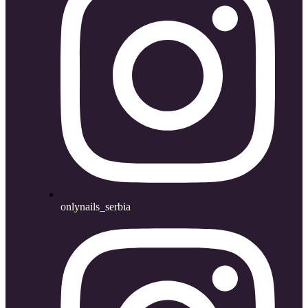
onlynails_serbia