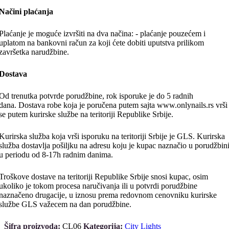
Načini plaćanja
Plaćanje je moguće izvršiti na dva načina: - plaćanje pouzećem i
uplatom na bankovni račun za koji ćete dobiti uputstva prilikom
završetka narudžbine.
Dostava
Od trenutka potvrde porudžbine, rok isporuke je do 5 radnih
dana. Dostava robe koja je poručena putem sajta www.onlynails.rs vrši
se putem kurirske službe na teritoriji Republike Srbije.
Kurirska služba koja vrši isporuku na teritoriji Srbije je GLS. Kurirska
služba dostavlja pošiljku na adresu koju je kupac naznačio u porudžbin
u periodu od 8-17h radnim danima.
Troškove dostave na teritoriji Republike Srbije snosi kupac, osim
ukoliko je tokom procesa naručivanja ili u potvrdi porudžbine
naznačeno drugacije, u iznosu prema redovnom cenovniku kurirske
službe GLS važecem na dan porudžbine.
Šifra proizvoda:
CL06
Kategorija:
City Lights