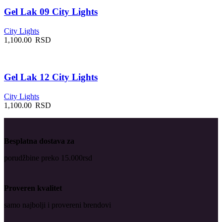
Gel Lak 09 City Lights
City Lights
1,100.00
RSD
Gel Lak 12 City Lights
City Lights
1,100.00
RSD
Besplatna dostava za
porudžbine preko 15.000rsd
Proveren kvalitet
samo najbolji i provereni brendovi