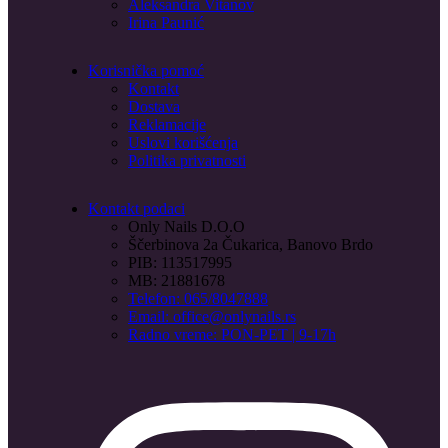
Aleksandra Vitanov
Irina Paunić
Korisnička pomoć
Kontakt
Dostava
Reklamacije
Uslovi korišćenja
Politika privatnosti
Kontakt podaci
Only Nails D.O.O
Ščerbinova 2a Čukarica, Banovo Brdo
PIB: 113517995
MB: 21881678
Telefon: 065/8047888
Email: office@onlynails.rs
Radno vreme: PON-PET | 9-17h