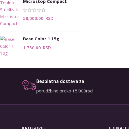
Microstop Compact
58,000.00
RSD
Base Color 1 15g
1,750.00
RSD
Besplatna dostava za
porudžbine preko 15.000rsd
KATEGORIJE
EDUKACIJ