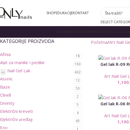
SHOP
EDUKACIJE
KONTAKT
SELECT CATEGO
AKCIJE
BRENDOVI
LUMORE
ONLY NAILS GEL LA
KATEGORIJE PROIZVODA
Početna
Art Nail Ge
Afinia
18
Alat za manikir i pedikir
Gel lak R-09 
163
Art Nail Gel Lak
432
Art Nail Gel 
Asonic
12
1,100
Baze
53
Clinell
2
Divinity
Gel lak R-06 
5
Električni kreveti
4
Art Nail Gel 
Električni uređaji
65
1,100
Exo
1