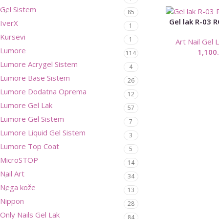
Gel Sistem
85
Gel lak R-03 
IverX
1
Kursevi
1
Art Nail Gel 
Lumore
1,100
114
Lumore Acrygel Sistem
4
Lumore Base Sistem
26
Lumore Dodatna Oprema
12
Lumore Gel Lak
57
Lumore Gel Sistem
7
Lumore Liquid Gel Sistem
3
Lumore Top Coat
5
MicroSTOP
14
Nail Art
34
Nega kože
13
Nippon
28
Only Nails Gel Lak
84