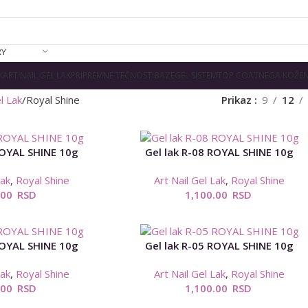
RY
K
ART NAIL GEL LAK
PRIPREMNE TEČNOSTI
BAZE
GEL SISTEM
TOP COAT
NEGA KOŽE
N
l Lak
Royal Shine
Prikaz
9
12
ROYAL SHINE 10g
Gel lak R-08 ROYAL SHINE 10g
Lak
,
Royal Shine
Art Nail Gel Lak
,
Royal Shine
.00
RSD
1,100.00
RSD
ROYAL SHINE 10g
Gel lak R-05 ROYAL SHINE 10g
Lak
,
Royal Shine
Art Nail Gel Lak
,
Royal Shine
.00
RSD
1,100.00
RSD