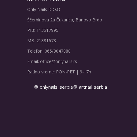
Only Nails D.O.O
Ščerbinova 2a Čukarica, Banovo Brdo
PIB: 113517995
MB: 21881678
Telefon: 065/8047888
Email: office@onlynails.rs
Radno vreme: PON-PET | 9-17h
onlynails_serbia
artnail_serbia