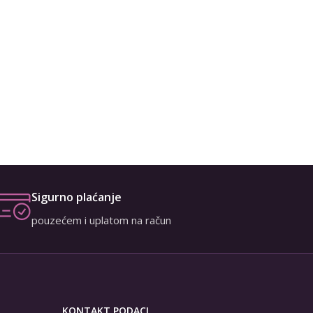
Sigurno plaćanje
pouzećem i uplatom na račun
KONTAKT PODACI