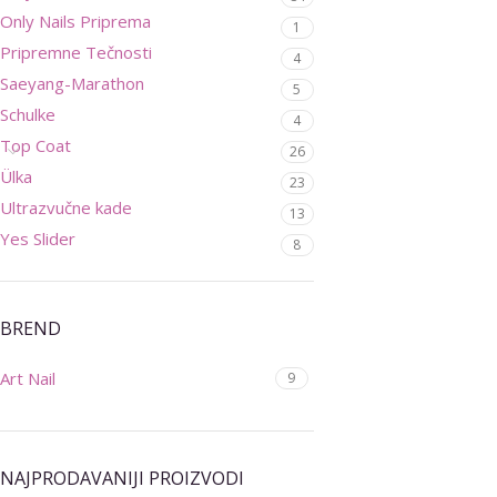
Only Nails Priprema
1
Pripremne Tečnosti
4
Saeyang-Marathon
5
Schulke
4
Top Coat
26
Ülka
23
Ultrazvučne kade
13
Yes Slider
8
BREND
Art Nail
9
NAJPRODAVANIJI PROIZVODI