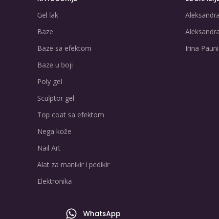
Gel lak
Aleksandra
Baze
Aleksandra
Baze sa efektom
Irina Pauni
Baze u boji
Poly gel
Sculptor gel
Top coat sa efektom
Nega kože
Nail Art
Alat za manikir i pedikir
Elektronika
WhatsApp