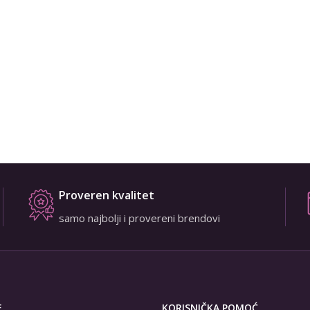
Proveren kvalitet
samo najbolji i provereni brendovi
E
KORISNIČKA POMOĆ