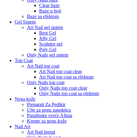
Clear baze
Baze u boji
Baze sa efektom
Gel Sistem
Art Nail gel sistem
Best Gel
Jelly Gel
Sculptor gel
Poly Gel
Only Nails gel sistem
Top Coat
Art Nail top coat
Art Nail top coat clear
Art Nail top coat sa efektom
Only Nails top coat
Only Nails top coat clear
Only Nails top coat sa efektom
Nega kože
Preparati Za Pedikir
Ulje za negu zanoktica
Parafinske sveće Afinia
Kreme za negu kože
Nail Art
Art Nail brend