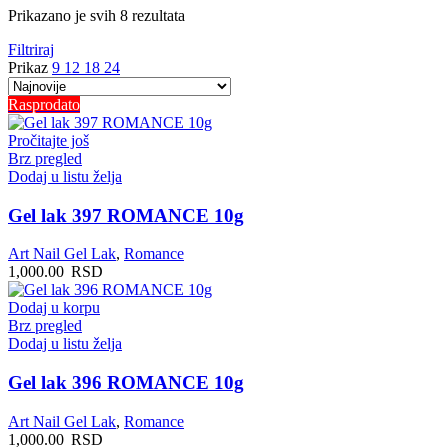
Sortirano
Prikazano je svih 8 rezultata
po
Filtriraj
najnovijem
Prikaz
9
12
18
24
Rasprodato
Pročitajte još
Brz pregled
Dodaj u listu želja
Gel lak 397 ROMANCE 10g
Art Nail Gel Lak
,
Romance
1,000.00
RSD
Dodaj u korpu
Brz pregled
Dodaj u listu želja
Gel lak 396 ROMANCE 10g
Art Nail Gel Lak
,
Romance
1,000.00
RSD