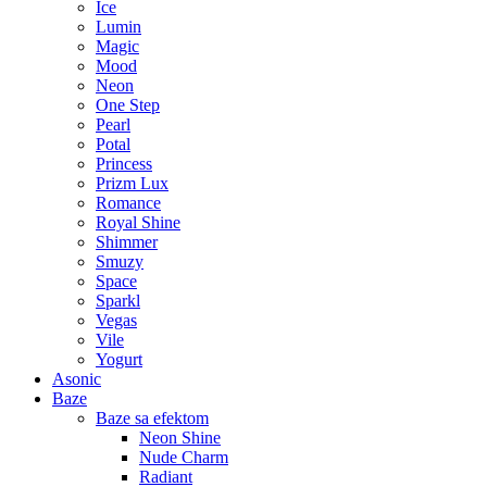
Ice
Lumin
Magic
Mood
Neon
One Step
Pearl
Potal
Princess
Prizm Lux
Romance
Royal Shine
Shimmer
Smuzy
Space
Sparkl
Vegas
Vile
Yogurt
Asonic
Baze
Baze sa efektom
Neon Shine
Nude Charm
Radiant