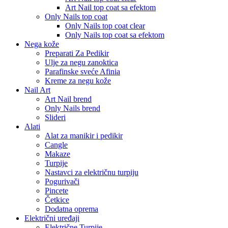
Art Nail top coat sa efektom
Only Nails top coat
Only Nails top coat clear
Only Nails top coat sa efektom
Nega kože
Preparati Za Pedikir
Ulje za negu zanoktica
Parafinske sveće Afinia
Kreme za negu kože
Nail Art
Art Nail brend
Only Nails brend
Slideri
Alati
Alat za manikir i pedikir
Cangle
Makaze
Turpije
Nastavci za električnu turpiju
Pogurivači
Pincete
Četkice
Dodatna oprema
Električni uređaji
Električne Turpije