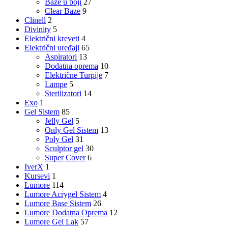
Baze u boji
27
Clear Baze
9
Clinell
2
Divinity
5
Električni kreveti
4
Električni uređaji
65
Aspiratori
13
Dodatna oprema
10
Električne Turpije
7
Lampe
5
Sterilizatori
14
Exo
1
Gel Sistem
85
Jelly Gel
5
Only Gel Sistem
13
Poly Gel
31
Sculptor gel
30
Super Cover
6
IverX
1
Kursevi
1
Lumore
114
Lumore Acrygel Sistem
4
Lumore Base Sistem
26
Lumore Dodatna Oprema
12
Lumore Gel Lak
57