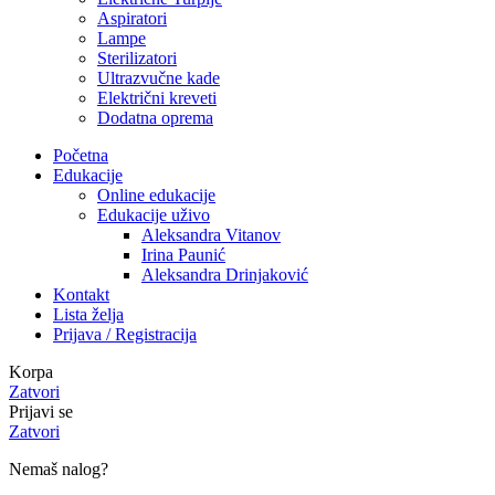
Aspiratori
Lampe
Sterilizatori
Ultrazvučne kade
Električni kreveti
Dodatna oprema
Početna
Edukacije
Online edukacije
Edukacije uživo
Aleksandra Vitanov
Irina Paunić
Aleksandra Drinjaković
Kontakt
Lista želja
Prijava / Registracija
Korpa
Zatvori
Prijavi se
Zatvori
Nemaš nalog?