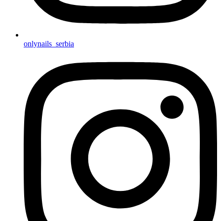
onlynails_serbia