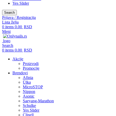
Yes Slider
Search
Prijava / Registracija
Lista želja
0
items
0.00
RSD
Meni
Search
0
items
0.00
RSD
Akcije
Proizvodi
Promocije
Brendovi
Afinia
Ülka
MicroSTOP
Nippon
Asonic
Saeyang-Marathon
Schulke
Yes Slider
Clinell