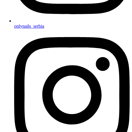
onlynails_serbia