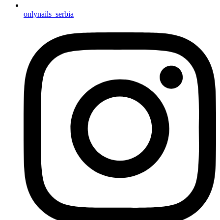
onlynails_serbia