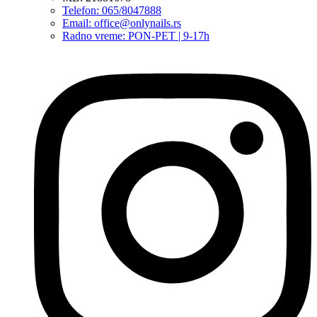
Telefon: 065/8047888
Email: office@onlynails.rs
Radno vreme: PON-PET | 9-17h