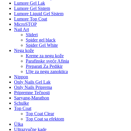
Lumore Gel Lak
Lumore Gel Sistem
Lumore Liquid Gel Sistem
Lumore Top Coat
MicroSTOP
Nail Art
Slideri
Spider gel black
Spider Gel White
Nega kože
Kreme za negu kože
Parafinske sveće Afinia
Preparati Za Pedikir
Ulje za negu zanoktica
Nippon
Only Nails Gel Lak
Only Nails Priprema
Pripremne Tečnosti
Saeyang-Marathon
Schulke
Top Coat
Top Coat Clear
Top Coat sa efektom
Ülka
Ultrazvučne kade