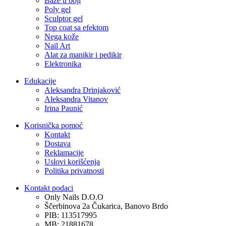
Baze u boji
Poly gel
Sculptor gel
Top coat sa efektom
Nega kože
Nail Art
Alat za manikir i pedikir
Elektronika
Edukacije
Aleksandra Drinjaković
Aleksandra Vitanov
Irina Paunić
Korisnička pomoć
Kontakt
Dostava
Reklamacije
Uslovi korišćenja
Politika privatnosti
Kontakt podaci
Only Nails D.O.O
Ščerbinova 2a Čukarica, Banovo Brdo
PIB: 113517995
MB: 21881678