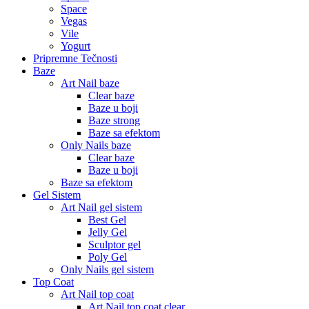
Space
Vegas
Vile
Yogurt
Pripremne Tečnosti
Baze
Art Nail baze
Clear baze
Baze u boji
Baze strong
Baze sa efektom
Only Nails baze
Clear baze
Baze u boji
Baze sa efektom
Gel Sistem
Art Nail gel sistem
Best Gel
Jelly Gel
Sculptor gel
Poly Gel
Only Nails gel sistem
Top Coat
Art Nail top coat
Art Nail top coat clear