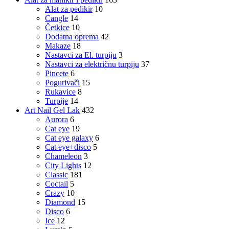
Alat za pedikir
10
Cangle
14
Četkice
10
Dodatna oprema
42
Makaze
18
Nastavci za El. turpiju
3
Nastavci za električnu turpiju
37
Pincete
6
Pogurivači
15
Rukavice
8
Turpije
14
Art Nail Gel Lak
432
Aurora
6
Cat eye
19
Cat eye galaxy
6
Cat eye+disco
5
Chameleon
3
City Lights
12
Classic
181
Coctail
5
Crazy
10
Diamond
15
Disco
6
Ice
12