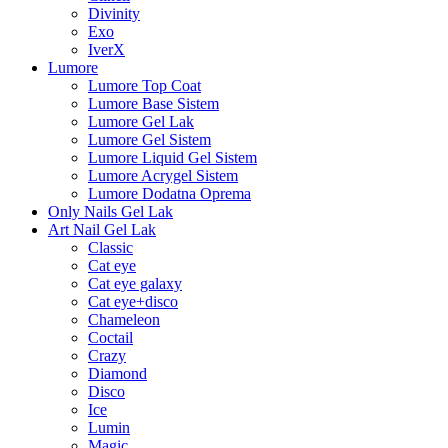
Divinity
Exo
IverX
Lumore
Lumore Top Coat
Lumore Base Sistem
Lumore Gel Lak
Lumore Gel Sistem
Lumore Liquid Gel Sistem
Lumore Acrygel Sistem
Lumore Dodatna Oprema
Only Nails Gel Lak
Art Nail Gel Lak
Classic
Cat eye
Cat eye galaxy
Cat eye+disco
Chameleon
Coctail
Crazy
Diamond
Disco
Ice
Lumin
Magic