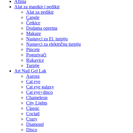
Afinia
Alat za manikir i pedikir
Alat za pedikir
Cangle
Četkice
Dodatna oprema
Makaze
Nastavci za El. turpiju
Nastavci za električnu turpiju
Pincete
Pogurivači
Rukavice
Turpije
Art Nail Gel Lak
Aurora
Cat eye
Cat eye galaxy
Cat eye+disco
Chameleon
City Lights
Classic
Coctail
Crazy
Diamond
Disco