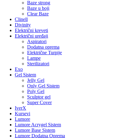
Baze strong
Baze u boji
Clear Baze
Clinell
Divinity
Električni kreveti
Električni uređaji
Aspiratori
Dodatna oprema
Električne Turpije
Lampe
Sterilizatori
Exo
Gel Sistem
Jelly Gel
Only Gel Sistem
Poly Gel
Sculptor gel
Super Cover
IverX
Kursevi
Lumore
Lumore Acrygel Sistem
Lumore Base Sistem
Lumore Dodatna Oprema