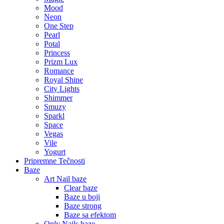
Mood
Neon
One Step
Pearl
Potal
Princess
Prizm Lux
Romance
Royal Shine
City Lights
Shimmer
Smuzy
Sparkl
Space
Vegas
Vile
Yogurt
Pripremne Tečnosti
Baze
Art Nail baze
Clear baze
Baze u boji
Baze strong
Baze sa efektom
Only Nails baze