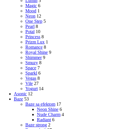
Lumin
5
Magic
6
Mood
1
Neon
12
One Step
5
Pearl
8
Potal
10
Princess
8
Prizm Lux
1
Romance
8
Royal Shine
9
Shimmer
9
Smuzy
8
Space
7
Sparkl
6
Vegas
8
Vile
27
Yogurt
14
Asonic
12
Baze
53
Baze sa efektom
17
Neon Shine
6
Nude Charm
4
Radiant
6
Baze strong
2