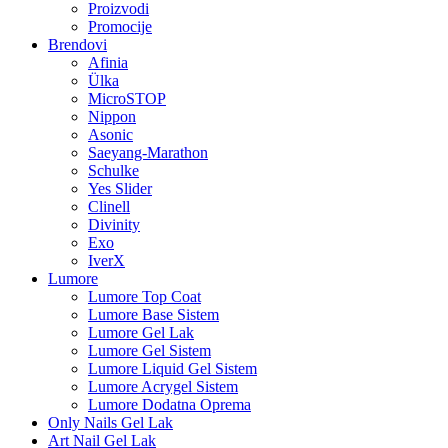
Proizvodi
Promocije
Brendovi
Afinia
Ülka
MicroSTOP
Nippon
Asonic
Saeyang-Marathon
Schulke
Yes Slider
Clinell
Divinity
Exo
IverX
Lumore
Lumore Top Coat
Lumore Base Sistem
Lumore Gel Lak
Lumore Gel Sistem
Lumore Liquid Gel Sistem
Lumore Acrygel Sistem
Lumore Dodatna Oprema
Only Nails Gel Lak
Art Nail Gel Lak