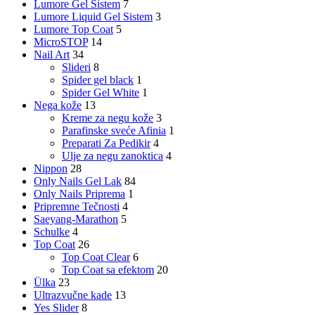
Lumore Gel Sistem
7
Lumore Liquid Gel Sistem
3
Lumore Top Coat
5
MicroSTOP
14
Nail Art
34
Slideri
8
Spider gel black
1
Spider Gel White
1
Nega kože
13
Kreme za negu kože
3
Parafinske sveće Afinia
1
Preparati Za Pedikir
4
Ulje za negu zanoktica
4
Nippon
28
Only Nails Gel Lak
84
Only Nails Priprema
1
Pripremne Tečnosti
4
Saeyang-Marathon
5
Schulke
4
Top Coat
26
Top Coat Clear
6
Top Coat sa efektom
20
Ülka
23
Ultrazvučne kade
13
Yes Slider
8