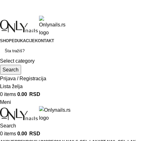
onlynails_serbia
artnail_serbia
onlynails_serbia
artnail_serbia
SHOP
EDUKACIJE
KONTAKT
Select category
Search
Prijava / Registracija
Lista želja
0
items
0.00
RSD
Meni
Search
0
items
0.00
RSD