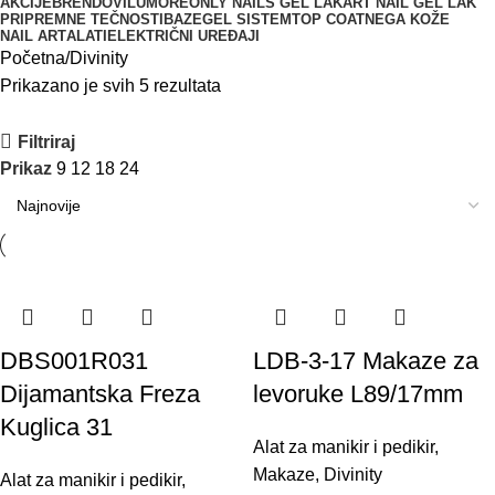
AKCIJE
BRENDOVI
LUMORE
ONLY NAILS GEL LAK
ART NAIL GEL LAK
PRIPREMNE TEČNOSTI
BAZE
GEL SISTEM
TOP COAT
NEGA KOŽE
NAIL ART
ALATI
ELEKTRIČNI UREĐAJI
Početna
Divinity
Prikazano je svih 5 rezultata
Filtriraj
Prikaz
9
12
18
24
DBS001R031
LDB-3-17 Makaze za
Dijamantska Freza
levoruke L89/17mm
Kuglica 31
Alat za manikir i pedikir
,
Makaze
,
Divinity
Alat za manikir i pedikir
,