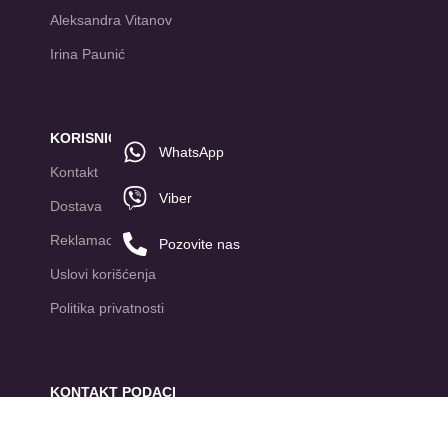
Aleksandra Vitanov
Irina Paunić
KORISNIČKA POMOĆ
WhatsApp
Kontakt
Viber
Dostava
Reklamacije
Pozovite nas
Uslovi korišćenja
Politika privatnosti
KONTAKT PODACI
Only Nails D.O.O