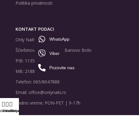
Politika privatnosti
KONTAKT PODACI
Only Nails D.O.O
WhatsApp
Ščerbinova 2a Čukarica, Banovo Brdo
Viber
PIB: 113517995
Pozovite nas
MB: 21881678
Telefon: 065/8047888
Email: office@onlynails.rs
Radno vreme: PON-PET | 9-17h
davnica
Lista želja
Filter
Korpa
Moj nalog