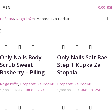
MENI
0.00
RS
Početna
Nega kože
Preparati Za Pedikir
Only Nails Body
Only Nails Salt Bae
Scrub Sweet
Step 1 Kupka Za
Rasberry – Piling
Stopala
Nega kože
,
Preparati Za Pedikir
Preparati Za Pedikir
880.00
RSD
960.00
RSD
1,100.00
RSD
1,200.00
RSD