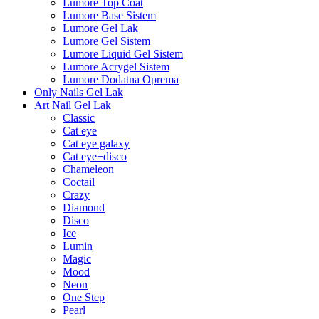
Lumore Top Coat
Lumore Base Sistem
Lumore Gel Lak
Lumore Gel Sistem
Lumore Liquid Gel Sistem
Lumore Acrygel Sistem
Lumore Dodatna Oprema
Only Nails Gel Lak
Art Nail Gel Lak
Classic
Cat eye
Cat eye galaxy
Cat eye+disco
Chameleon
Coctail
Crazy
Diamond
Disco
Ice
Lumin
Magic
Mood
Neon
One Step
Pearl