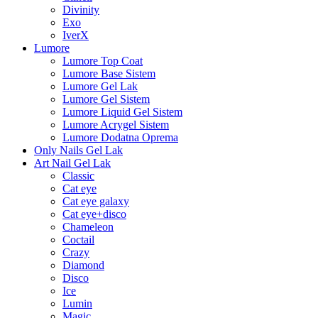
Divinity
Exo
IverX
Lumore
Lumore Top Coat
Lumore Base Sistem
Lumore Gel Lak
Lumore Gel Sistem
Lumore Liquid Gel Sistem
Lumore Acrygel Sistem
Lumore Dodatna Oprema
Only Nails Gel Lak
Art Nail Gel Lak
Classic
Cat eye
Cat eye galaxy
Cat eye+disco
Chameleon
Coctail
Crazy
Diamond
Disco
Ice
Lumin
Magic