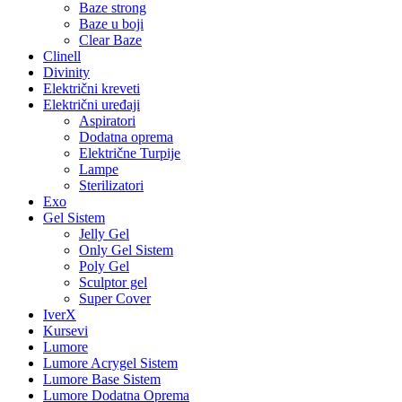
Baze strong
Baze u boji
Clear Baze
Clinell
Divinity
Električni kreveti
Električni uređaji
Aspiratori
Dodatna oprema
Električne Turpije
Lampe
Sterilizatori
Exo
Gel Sistem
Jelly Gel
Only Gel Sistem
Poly Gel
Sculptor gel
Super Cover
IverX
Kursevi
Lumore
Lumore Acrygel Sistem
Lumore Base Sistem
Lumore Dodatna Oprema