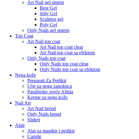
Art Nail gel sistem
Best Gel
Jelly Gel
Sculptor gel
Poly Gel
Only Nails gel sistem
Top Coat
Art Nail top coat
Art Nail top coat clear
Art Nail top coat sa efektom
Only Nails top coat
Only Nails top coat clear
Only Nails top coat sa efektom
Nega kože
Preparati Za Pedikir
Ulje za negu zanoktica
Parafinske sveće Afinia
Kreme za negu kože
Nail Art
Art Nail brend
Only Nails brend
Slideri
Alati
Alat za manikir i pedikir
Cangle