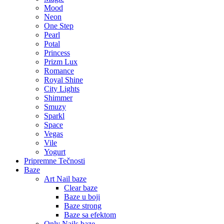
Mood
Neon
One Step
Pearl
Potal
Princess
Prizm Lux
Romance
Royal Shine
City Lights
Shimmer
Smuzy
Sparkl
Space
Vegas
Vile
Yogurt
Pripremne Tečnosti
Baze
Art Nail baze
Clear baze
Baze u boji
Baze strong
Baze sa efektom
Only Nails baze