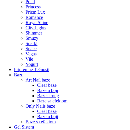
Potal
Princess
Prizm Lux
Romance
Royal Shine
City Lights
Shimmer
Smuzy
Sparkl
Space
Vegas
Vile
Yogurt
Pripremne Tečnosti
Baze
Art Nail baze
Clear baze
Baze u boji
Baze strong
Baze sa efektom
Only Nails baze
Clear baze
Baze u boji
Baze sa efektom
Gel Sistem