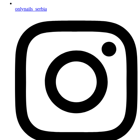
onlynails_serbia