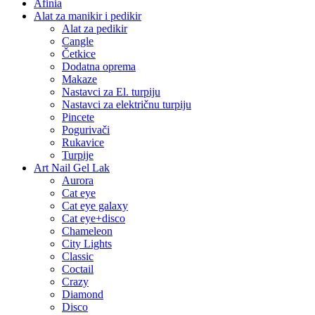
Afinia
Alat za manikir i pedikir
Alat za pedikir
Cangle
Četkice
Dodatna oprema
Makaze
Nastavci za El. turpiju
Nastavci za električnu turpiju
Pincete
Pogurivači
Rukavice
Turpije
Art Nail Gel Lak
Aurora
Cat eye
Cat eye galaxy
Cat eye+disco
Chameleon
City Lights
Classic
Coctail
Crazy
Diamond
Disco