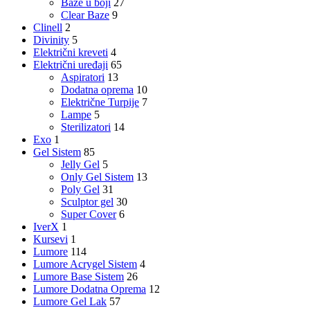
Baze u boji
27
Clear Baze
9
Clinell
2
Divinity
5
Električni kreveti
4
Električni uređaji
65
Aspiratori
13
Dodatna oprema
10
Električne Turpije
7
Lampe
5
Sterilizatori
14
Exo
1
Gel Sistem
85
Jelly Gel
5
Only Gel Sistem
13
Poly Gel
31
Sculptor gel
30
Super Cover
6
IverX
1
Kursevi
1
Lumore
114
Lumore Acrygel Sistem
4
Lumore Base Sistem
26
Lumore Dodatna Oprema
12
Lumore Gel Lak
57