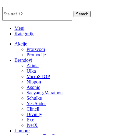
Search
Meni
Kategorije
Akcije
Proizvodi
Promocije
Brendovi
Afinia
Ülka
MicroSTOP
Nippon
Asonic
Saeyang-Marathon
Schulke
Yes Slider
Clinell
Divinity
Exo
IverX
Lumore