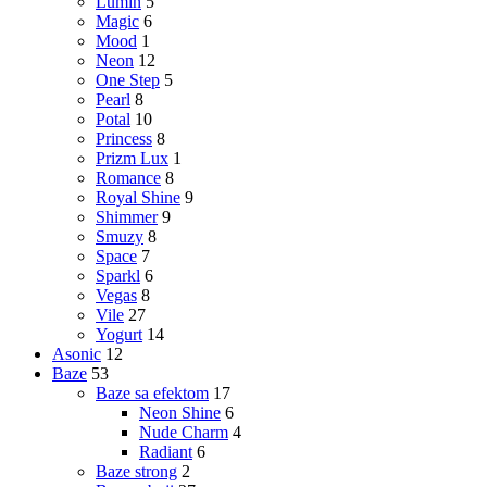
Lumin
5
Magic
6
Mood
1
Neon
12
One Step
5
Pearl
8
Potal
10
Princess
8
Prizm Lux
1
Romance
8
Royal Shine
9
Shimmer
9
Smuzy
8
Space
7
Sparkl
6
Vegas
8
Vile
27
Yogurt
14
Asonic
12
Baze
53
Baze sa efektom
17
Neon Shine
6
Nude Charm
4
Radiant
6
Baze strong
2