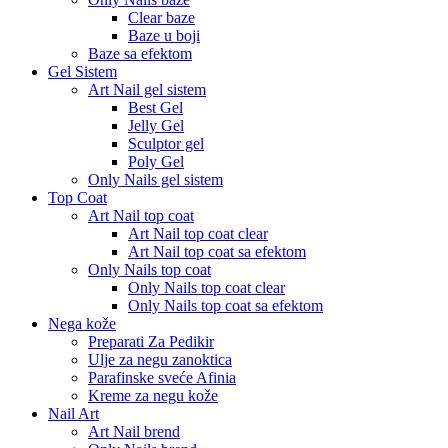
Clear baze
Baze u boji
Baze sa efektom
Gel Sistem
Art Nail gel sistem
Best Gel
Jelly Gel
Sculptor gel
Poly Gel
Only Nails gel sistem
Top Coat
Art Nail top coat
Art Nail top coat clear
Art Nail top coat sa efektom
Only Nails top coat
Only Nails top coat clear
Only Nails top coat sa efektom
Nega kože
Preparati Za Pedikir
Ulje za negu zanoktica
Parafinske sveće Afinia
Kreme za negu kože
Nail Art
Art Nail brend