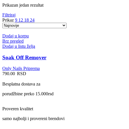
Prikazan jedan rezultat
Filtriraj
Prikaz
9
12
18
24
Dodaj u korpu
Brz pregled
Dodaj u listu želja
Soak Off Remover
Only Nails Priprema
790.00
RSD
Besplatna dostava za
porudžbine preko 15.000rsd
Proveren kvalitet
samo najbolji i provereni brendovi