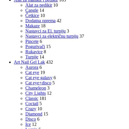
Alat za pedikir
10
Cangle
14
Četkice
10
Dodatna oprema
42
Makaze
18
Nastavci za El. turpiju
3
Nastavci za električnu turpiju
37
Pincete
6
Pogurivači
15
Rukavice
8
Turpije
14
Art Nail Gel Lak
432
Aurora
6
Cat eye
19
Cat eye galaxy
6
Cat eye+disco
5
Chameleon
3
City Lights
12
Classic
181
Coctail
5
Crazy
10
Diamond
15
Disco
6
Ice
12