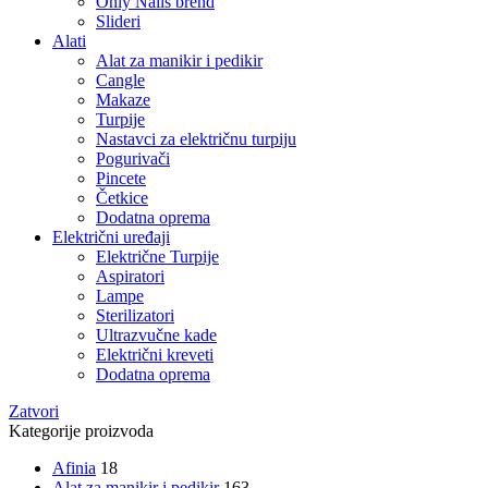
Only Nails brend
Slideri
Alati
Alat za manikir i pedikir
Cangle
Makaze
Turpije
Nastavci za električnu turpiju
Pogurivači
Pincete
Četkice
Dodatna oprema
Električni uređaji
Električne Turpije
Aspiratori
Lampe
Sterilizatori
Ultrazvučne kade
Električni kreveti
Dodatna oprema
Zatvori
Kategorije proizvoda
Afinia
18
Alat za manikir i pedikir
163