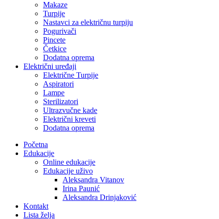
Makaze
Turpije
Nastavci za električnu turpiju
Pogurivači
Pincete
Četkice
Dodatna oprema
Električni uređaji
Električne Turpije
Aspiratori
Lampe
Sterilizatori
Ultrazvučne kade
Električni kreveti
Dodatna oprema
Početna
Edukacije
Online edukacije
Edukacije uživo
Aleksandra Vitanov
Irina Paunić
Aleksandra Drinjaković
Kontakt
Lista želja