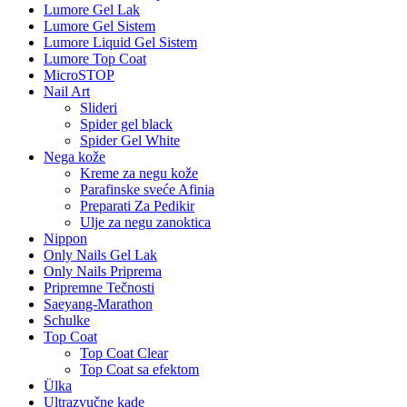
Lumore Gel Lak
Lumore Gel Sistem
Lumore Liquid Gel Sistem
Lumore Top Coat
MicroSTOP
Nail Art
Slideri
Spider gel black
Spider Gel White
Nega kože
Kreme za negu kože
Parafinske sveće Afinia
Preparati Za Pedikir
Ulje za negu zanoktica
Nippon
Only Nails Gel Lak
Only Nails Priprema
Pripremne Tečnosti
Saeyang-Marathon
Schulke
Top Coat
Top Coat Clear
Top Coat sa efektom
Ülka
Ultrazvučne kade