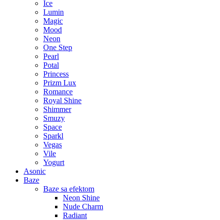
Ice
Lumin
Magic
Mood
Neon
One Step
Pearl
Potal
Princess
Prizm Lux
Romance
Royal Shine
Shimmer
Smuzy
Space
Sparkl
Vegas
Vile
Yogurt
Asonic
Baze
Baze sa efektom
Neon Shine
Nude Charm
Radiant