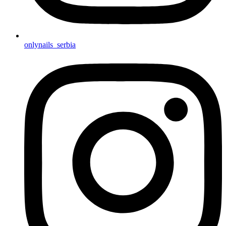
onlynails_serbia