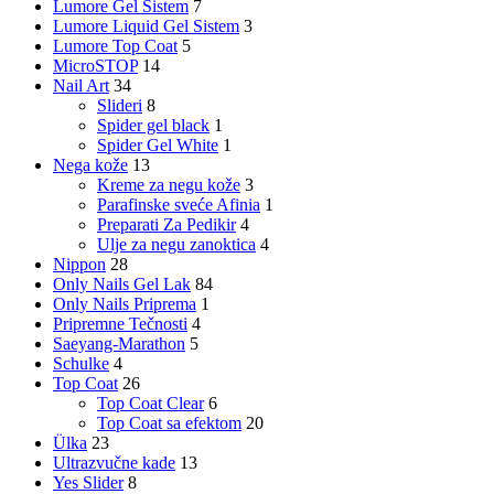
Lumore Gel Sistem
7
Lumore Liquid Gel Sistem
3
Lumore Top Coat
5
MicroSTOP
14
Nail Art
34
Slideri
8
Spider gel black
1
Spider Gel White
1
Nega kože
13
Kreme za negu kože
3
Parafinske sveće Afinia
1
Preparati Za Pedikir
4
Ulje za negu zanoktica
4
Nippon
28
Only Nails Gel Lak
84
Only Nails Priprema
1
Pripremne Tečnosti
4
Saeyang-Marathon
5
Schulke
4
Top Coat
26
Top Coat Clear
6
Top Coat sa efektom
20
Ülka
23
Ultrazvučne kade
13
Yes Slider
8