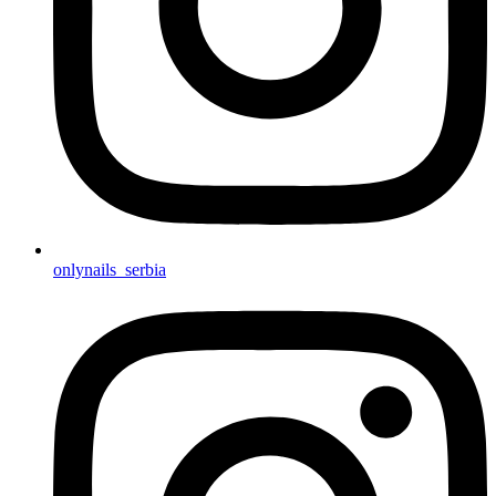
onlynails_serbia