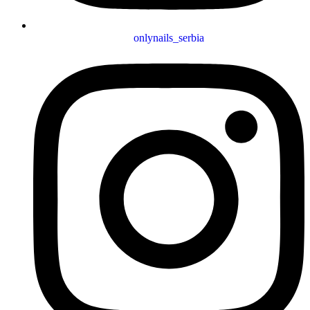
onlynails_serbia