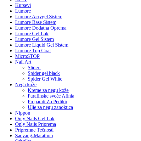
Kursevi
Lumore
Lumore Acrygel Sistem
Lumore Base Sistem
Lumore Dodatna Oprema
Lumore Gel Lak
Lumore Gel Sistem
Lumore Liquid Gel Sistem
Lumore Top Coat
MicroSTOP
Nail Art
Slideri
Spider gel black
Spider Gel White
Nega kože
Kreme za negu kože
Parafinske sveće Afinia
Preparati Za Pedikir
Ulje za negu zanoktica
Nippon
Only Nails Gel Lak
Only Nails Priprema
Pripremne Tečnosti
Saeyang-Marathon