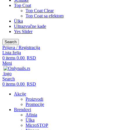
Schulke
Top Coat
Top Coat Clear
Top Coat sa efektom
Ülka
Ultrazvučne kade
Yes Slider
Search
Prijava / Registracija
Lista želja
0
items
0.00
RSD
Meni
Search
0
items
0.00
RSD
Akcije
Proizvodi
Promocije
Brendovi
Afinia
Ülka
MicroSTOP