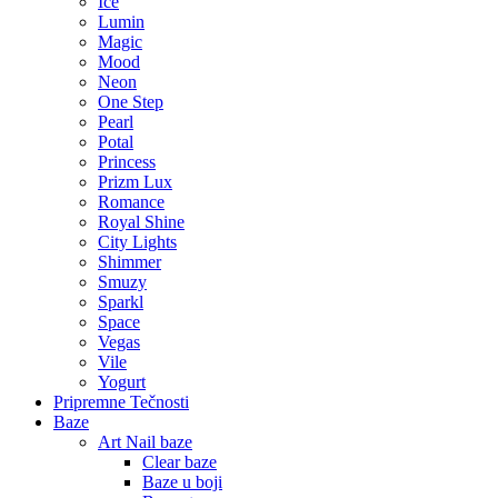
Ice
Lumin
Magic
Mood
Neon
One Step
Pearl
Potal
Princess
Prizm Lux
Romance
Royal Shine
City Lights
Shimmer
Smuzy
Sparkl
Space
Vegas
Vile
Yogurt
Pripremne Tečnosti
Baze
Art Nail baze
Clear baze
Baze u boji