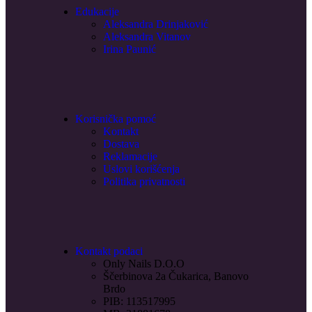
Edukacije
Aleksandra Drinjaković
Aleksandra Vitanov
Irina Paunić
Korisnička pomoć
Kontakt
Dostava
Reklamacije
Uslovi korišćenja
Politika privatnosti
Kontakt podaci
Only Nails D.O.O
Ščerbinova 2a Čukarica, Banovo
Brdo
PIB: 113517995