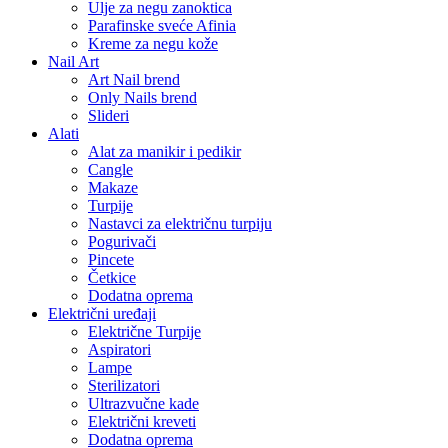
Ulje za negu zanoktica
Parafinske sveće Afinia
Kreme za negu kože
Nail Art
Art Nail brend
Only Nails brend
Slideri
Alati
Alat za manikir i pedikir
Cangle
Makaze
Turpije
Nastavci za električnu turpiju
Pogurivači
Pincete
Četkice
Dodatna oprema
Električni uređaji
Električne Turpije
Aspiratori
Lampe
Sterilizatori
Ultrazvučne kade
Električni kreveti
Dodatna oprema