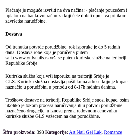
Plaćanje je moguće izvršiti na dva načina: - plaćanje pouzećem i
uplatom na bankovni račun za koji ćete dobiti uputstva prilikom
završetka narudžbine.
Dostava
Od trenutka potvrde porudžbine, rok isporuke je do 5 radnih
dana. Dostava robe koja je poručena putem
sajta www.onlynails.rs vrši se putem kurirske službe na teritoriji
Republike Srbije.
Kurirska služba koja vrši isporuku na teritoriji Srbije je
GLS. Kurirska služba dostavlja pošiljku na adresu koju je kupac
naznačio u porudžbini u periodu od 8-17h radnim danima.
Troškove dostave na teritoriji Republike Srbije snosi kupac, osim
ukoliko je tokom procesa naručivanja ili u potvrdi porudžbine
naznačeno drugacije, u iznosu prema redovnom cenovniku
kurirske službe GLS važecem na dan porudžbine.
Šifra proizvoda:
393
Kategorije:
Art Nail Gel Lak
,
Romance