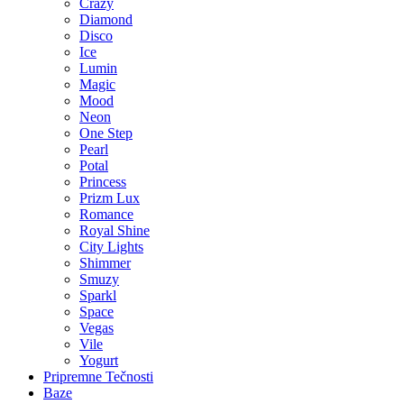
Crazy
Diamond
Disco
Ice
Lumin
Magic
Mood
Neon
One Step
Pearl
Potal
Princess
Prizm Lux
Romance
Royal Shine
City Lights
Shimmer
Smuzy
Sparkl
Space
Vegas
Vile
Yogurt
Pripremne Tečnosti
Baze