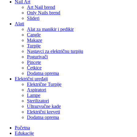
Nail Art
Art Nail brend
Only Nails brend
Slideri
Alati
Alat za manikir i pedikir
Cangle
Makaze
Turpije
Nastavci za električnu turpiju
Pogurivači
Pincete
Četkice
Dodatna oprema
Električni uređaji
Električne Turpije
Aspiratori
Lampe
Sterilizatori
Ultrazvučne kade
Električni kreveti
Dodatna oprema
Početna
Edukacije