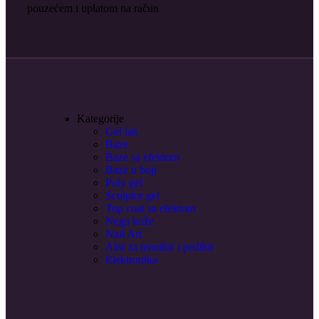
pouzećem i uplatom na račun
Kategorije
Gel lak
Baze
Baze sa efektom
Baze u boji
Poly gel
Sculptor gel
Top coat sa efektom
Nega kože
Nail Art
Alat za manikir i pedikir
Elektronika