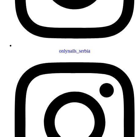
onlynails_serbia