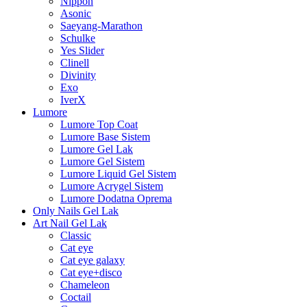
Nippon
Asonic
Saeyang-Marathon
Schulke
Yes Slider
Clinell
Divinity
Exo
IverX
Lumore
Lumore Top Coat
Lumore Base Sistem
Lumore Gel Lak
Lumore Gel Sistem
Lumore Liquid Gel Sistem
Lumore Acrygel Sistem
Lumore Dodatna Oprema
Only Nails Gel Lak
Art Nail Gel Lak
Classic
Cat eye
Cat eye galaxy
Cat eye+disco
Chameleon
Coctail