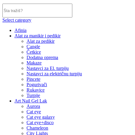
Select category
Afinia
Alat za manikir i pedikir
Alat za pedikir
Cangle
Četkice
Dodatna oprema
Makaze
Nastavci za El. turpiju
Nastavci za električnu turpiju
Pincete
Pogurivači
Rukavice
Turpije
Art Nail Gel Lak
Aurora
Cat eye
Cat eye galaxy
Cat eye+disco
Chameleon
City Lights