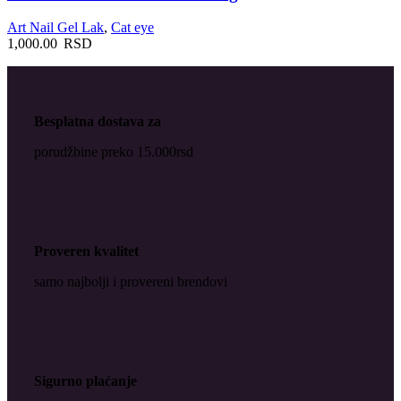
Art Nail Gel Lak
,
Cat eye
1,000.00
RSD
Besplatna dostava za
porudžbine preko 15.000rsd
Proveren kvalitet
samo najbolji i provereni brendovi
Sigurno plaćanje