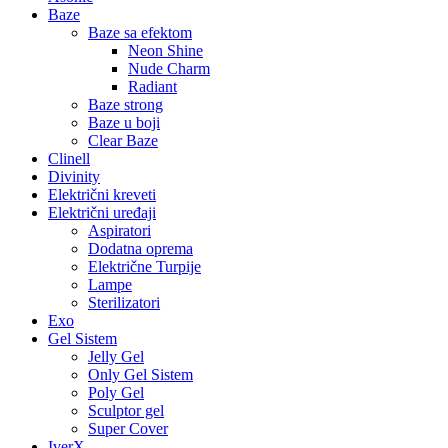
Baze
Baze sa efektom
Neon Shine
Nude Charm
Radiant
Baze strong
Baze u boji
Clear Baze
Clinell
Divinity
Električni kreveti
Električni uređaji
Aspiratori
Dodatna oprema
Električne Turpije
Lampe
Sterilizatori
Exo
Gel Sistem
Jelly Gel
Only Gel Sistem
Poly Gel
Sculptor gel
Super Cover
IverX