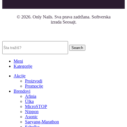
© 2026.
Only Nails
. Sva prava zadržana. Softverska
izrada Seosajt.
Search
Meni
Kategorije
Akcije
Proizvodi
Promocije
Brendovi
Afinia
Ülka
MicroSTOP
Nippon
Asonic
Saeyang-Marathon
Schulke