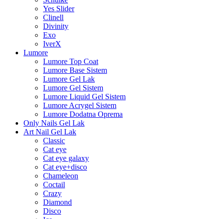
Yes Slider
Clinell
Divinity
Exo
IverX
Lumore
Lumore Top Coat
Lumore Base Sistem
Lumore Gel Lak
Lumore Gel Sistem
Lumore Liquid Gel Sistem
Lumore Acrygel Sistem
Lumore Dodatna Oprema
Only Nails Gel Lak
Art Nail Gel Lak
Classic
Cat eye
Cat eye galaxy
Cat eye+disco
Chameleon
Coctail
Crazy
Diamond
Disco