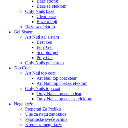
Baze strong
Baze sa efektom
Only Nails baze
Clear baze
Baze u boji
Baze sa efektom
Gel Sistem
Art Nail gel sistem
Best Gel
Jelly Gel
Sculptor gel
Poly Gel
Only Nails gel sistem
Top Coat
Art Nail top coat
Art Nail top coat clear
Art Nail top coat sa efektom
Only Nails top coat
Only Nails top coat clear
Only Nails top coat sa efektom
Nega kože
Preparati Za Pedikir
Ulje za negu zanoktica
Parafinske sveće Afinia
Kreme za negu kože