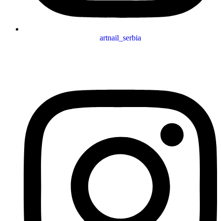
artnail_serbia