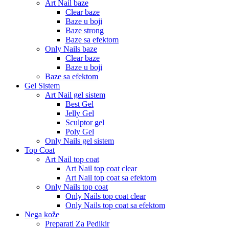
Art Nail baze
Clear baze
Baze u boji
Baze strong
Baze sa efektom
Only Nails baze
Clear baze
Baze u boji
Baze sa efektom
Gel Sistem
Art Nail gel sistem
Best Gel
Jelly Gel
Sculptor gel
Poly Gel
Only Nails gel sistem
Top Coat
Art Nail top coat
Art Nail top coat clear
Art Nail top coat sa efektom
Only Nails top coat
Only Nails top coat clear
Only Nails top coat sa efektom
Nega kože
Preparati Za Pedikir