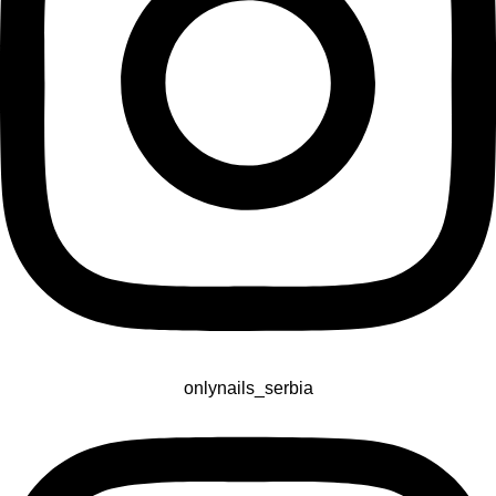
onlynails_serbia