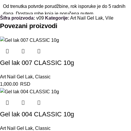
Od trenutka potvrde porudžbine, rok isporuke je do 5 radnih
dana. Dostava robe koja je poručena putem
Šifra proizvoda:
v09
Kategorije:
Art Nail Gel Lak
,
Vile
sajta www.onlynails.rs vrši se putem kurirske službe na
Povezani proizvodi
teritoriji Republike Srbije.
Kurirska služba koja vrši isporuku na teritoriji Srbije je
GLS. Kurirska služba dostavlja pošiljku na adresu koju je
kupac naznačio u porudžbini u periodu od 8-17h radnim
Gel lak 007 CLASSIC 10g
danima.
Art Nail Gel Lak
,
Classic
Troškove dostave na teritoriji Republike Srbije snosi kupac,
1,000.00
RSD
osim ukoliko je tokom procesa naručivanja ili u potvrdi
porudžbine naznačeno drugacije, u iznosu prema redovnom
cenovniku kurirske službe GLS važecem na dan
porudžbine.
Gel lak 004 CLASSIC 10g
Art Nail Gel Lak
,
Classic