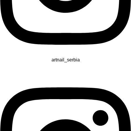
artnail_serbia