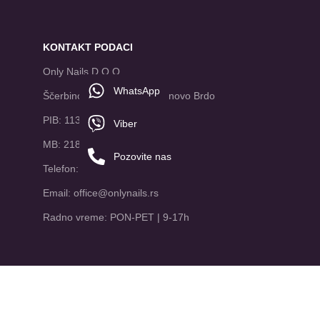
KONTAKT PODACI
Only Nails D.O.O
WhatsApp
Ščerbinova 2a Čukarica, Banovo Brdo
PIB: 113517995
Viber
MB: 21881678
Pozovite nas
Telefon: 065/8047888
Email: office@onlynails.rs
Radno vreme: PON-PET | 9-17h