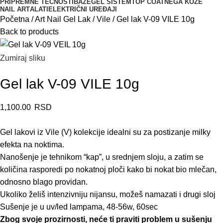
PRIPREMNE TEČNOSTI
BAZE
GEL SISTEM
TOP COAT
NEGA KOŽE
NAIL ART
ALATI
ELEKTRIČNI UREĐAJI
Početna
Art Nail Gel Lak
Vile
Gel lak V-09 VILE 10g
Back to products
Zumiraj sliku
Gel lak V-09 VILE 10g
1,100.00
RSD
Gel lakovi iz Vile (V) kolekcije idealni su za postizanje milky
efekta na noktima.
Nanošenje je tehnikom “kap”, u srednjem sloju, a zatim se
količina rasporedi po nokatnoj ploči kako bi nokat bio mlečan,
odnosno blago providan.
Ukoliko želiš intenzivniju nijansu, možeš namazati i drugi sloj
Sušenje je u uv/led lampama, 48-56w, 60sec
Zbog svoje prozirnosti, neće ti praviti problem u sušenju