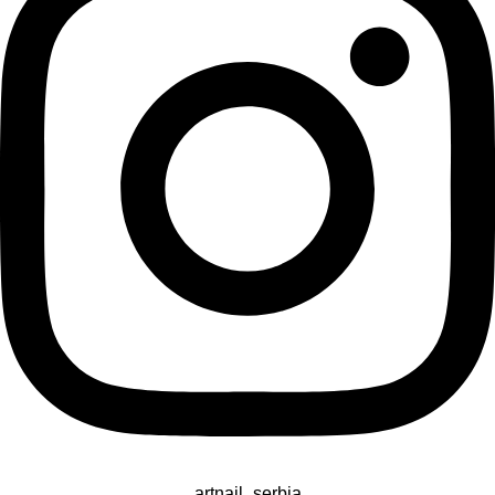
artnail_serbia