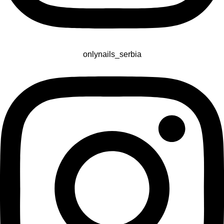
onlynails_serbia