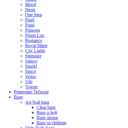
Mood
Neon
One Step
Pearl
Potal
Princess
Prizm Lux
Romance
Royal Shine
City Lights
Shimmer
Smuzy
Sparkl
Space
Vegas
Vile
Yogurt
Pripremne Tečnosti
Baze
Art Nail baze
Clear baze
Baze u boji
Baze strong
Baze sa efektom
Only Nails baze