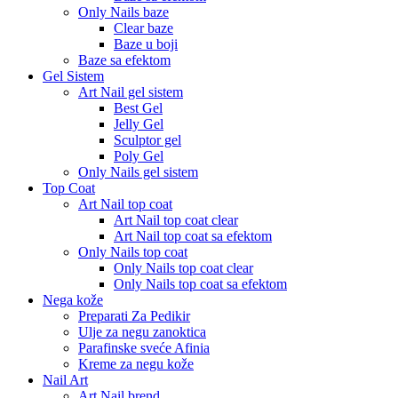
Only Nails baze
Clear baze
Baze u boji
Baze sa efektom
Gel Sistem
Art Nail gel sistem
Best Gel
Jelly Gel
Sculptor gel
Poly Gel
Only Nails gel sistem
Top Coat
Art Nail top coat
Art Nail top coat clear
Art Nail top coat sa efektom
Only Nails top coat
Only Nails top coat clear
Only Nails top coat sa efektom
Nega kože
Preparati Za Pedikir
Ulje za negu zanoktica
Parafinske sveće Afinia
Kreme za negu kože
Nail Art
Art Nail brend