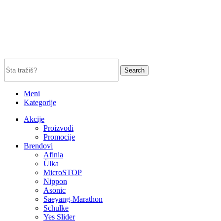
Search
Meni
Kategorije
Akcije
Proizvodi
Promocije
Brendovi
Afinia
Ülka
MicroSTOP
Nippon
Asonic
Saeyang-Marathon
Schulke
Yes Slider