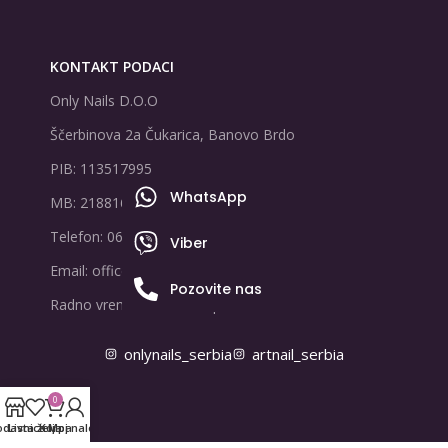
KONTAKT PODACI
Only Nails D.O.O
Ščerbinova 2a Čukarica, Banovo Brdo
PIB: 113517995
WhatsApp
MB: 21881678
Telefon: 065/8047888
Viber
Email: office@onlynails.rs
Pozovite nas
Radno vreme: PON-PET | 9-17h
onlynails_serbia
artnail_serbia
0
odavnica
Lista želja
Korpa
Moj nalog