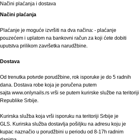
Načini plaćanja i dostava
Načini plaćanja
Plaćanje je moguće izvršiti na dva načina: - plaćanje
pouzećem i uplatom na bankovni račun za koji ćete dobiti
uputstva prilikom završetka narudžbine.
Dostava
Od trenutka potvrde porudžbine, rok isporuke je do 5 radnih
dana. Dostava robe koja je poručena putem
sajta www.onlynails.rs vrši se putem kurirske službe na teritoriji
Republike Srbije.
Kurirska služba koja vrši isporuku na teritoriji Srbije je
GLS. Kurirska služba dostavlja pošiljku na adresu koju je
kupac naznačio u porudžbini u periodu od 8-17h radnim
danima.