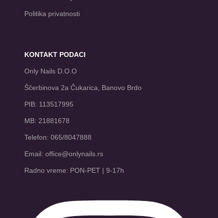
Politika privatnosti
KONTAKT PODACI
Only Nails D.O.O
Ščerbinova 2a Čukarica, Banovo Brdo
PIB: 113517995
MB: 21881678
Telefon: 065/8047888
Email: office@onlynails.rs
Radno vreme: PON-PET | 9-17h