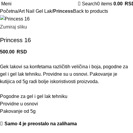
Meni
Search
0
items
0.00
RS
Početna
Art Nail Gel Lak
Princess
Back to products
Zumiraj sliku
Princess 16
500.00
RSD
Gek lakovi sa konfetama različitih veličina i boja, pogodne za
gel i gel lak tehniku. Providne su u osnovi. Pakovanje je
kutijica od 5g radi bolje iskoristivosti proizvoda.
Pogodne za gel i gel lak tehniku
Providne u osnovi
Pakovanje od 5g
Samo 4 je preostalo na zalihama