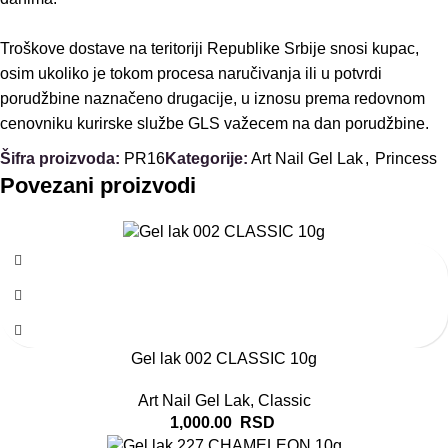
Troškove dostave na teritoriji Republike Srbije snosi kupac,
osim ukoliko je tokom procesa naručivanja ili u potvrdi
porudžbine naznačeno drugacije, u iznosu prema redovnom
cenovniku kurirske službe GLS važecem na dan porudžbine.
Šifra proizvoda:
PR16
Kategorije:
Art Nail Gel Lak
,
Princess
Povezani proizvodi
Gel lak 002 CLASSIC 10g
Art Nail Gel Lak
,
Classic
1,000.00
RSD