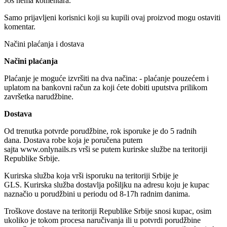
Još nema komentara.
Samo prijavljeni korisnici koji su kupili ovaj proizvod mogu ostaviti
komentar.
Načini plaćanja i dostava
Načini plaćanja
Plaćanje je moguće izvršiti na dva načina: - plaćanje pouzećem i
uplatom na bankovni račun za koji ćete dobiti uputstva prilikom
završetka narudžbine.
Dostava
Od trenutka potvrde porudžbine, rok isporuke je do 5 radnih
dana. Dostava robe koja je poručena putem
sajta www.onlynails.rs vrši se putem kurirske službe na teritoriji
Republike Srbije.
Kurirska služba koja vrši isporuku na teritoriji Srbije je
GLS. Kurirska služba dostavlja pošiljku na adresu koju je kupac
naznačio u porudžbini u periodu od 8-17h radnim danima.
Troškove dostave na teritoriji Republike Srbije snosi kupac, osim
ukoliko je tokom procesa naručivanja ili u potvrdi porudžbine