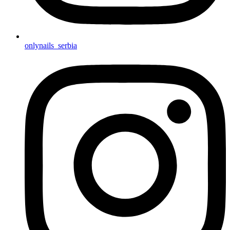
onlynails_serbia