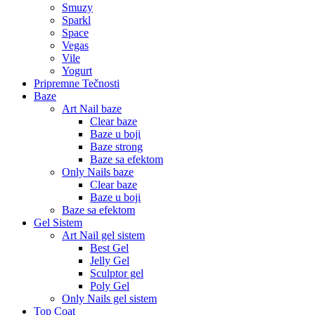
Smuzy
Sparkl
Space
Vegas
Vile
Yogurt
Pripremne Tečnosti
Baze
Art Nail baze
Clear baze
Baze u boji
Baze strong
Baze sa efektom
Only Nails baze
Clear baze
Baze u boji
Baze sa efektom
Gel Sistem
Art Nail gel sistem
Best Gel
Jelly Gel
Sculptor gel
Poly Gel
Only Nails gel sistem
Top Coat