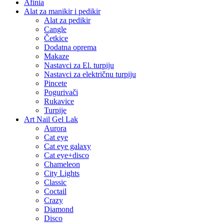
Afinia
Alat za manikir i pedikir
Alat za pedikir
Cangle
Četkice
Dodatna oprema
Makaze
Nastavci za El. turpiju
Nastavci za električnu turpiju
Pincete
Pogurivači
Rukavice
Turpije
Art Nail Gel Lak
Aurora
Cat eye
Cat eye galaxy
Cat eye+disco
Chameleon
City Lights
Classic
Coctail
Crazy
Diamond
Disco