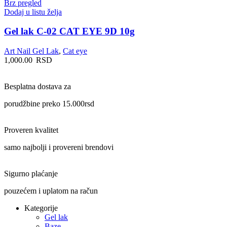
Brz pregled
Dodaj u listu želja
Gel lak C-02 CAT EYE 9D 10g
Art Nail Gel Lak
,
Cat eye
1,000.00
RSD
Besplatna dostava za
porudžbine preko 15.000rsd
Proveren kvalitet
samo najbolji i provereni brendovi
Sigurno plaćanje
pouzećem i uplatom na račun
Kategorije
Gel lak
Baze