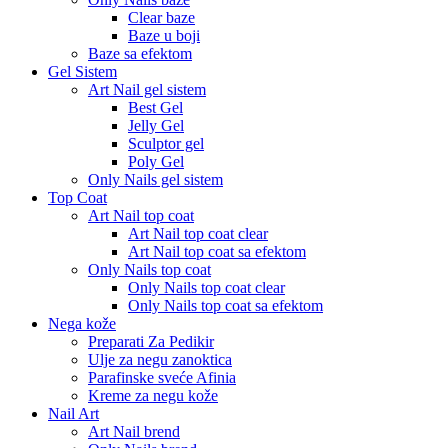
Clear baze
Baze u boji
Baze sa efektom
Gel Sistem
Art Nail gel sistem
Best Gel
Jelly Gel
Sculptor gel
Poly Gel
Only Nails gel sistem
Top Coat
Art Nail top coat
Art Nail top coat clear
Art Nail top coat sa efektom
Only Nails top coat
Only Nails top coat clear
Only Nails top coat sa efektom
Nega kože
Preparati Za Pedikir
Ulje za negu zanoktica
Parafinske sveće Afinia
Kreme za negu kože
Nail Art
Art Nail brend