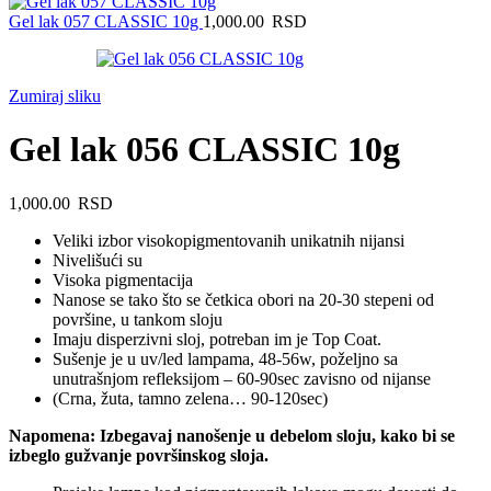
Gel lak 057 CLASSIC 10g
1,000.00
RSD
Zumiraj sliku
Gel lak 056 CLASSIC 10g
1,000.00
RSD
Veliki izbor visokopigmentovanih unikatnih nijansi
Nivelišući su
Visoka pigmentacija
Nanose se tako što se četkica obori na 20-30 stepeni od
površine, u tankom sloju
Imaju disperzivni sloj, potreban im je Top Coat.
Sušenje je u uv/led lampama, 48-56w, poželjno sa
unutrašnjom refleksijom – 60-90sec zavisno od nijanse
(Crna, žuta, tamno zelena… 90-120sec)
Napomena: Izbegavaj nanošenje u debelom sloju, kako bi se
izbeglo gužvanje površinskog sloja.