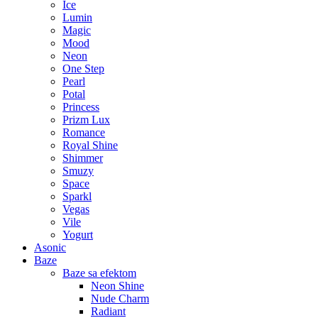
Ice
Lumin
Magic
Mood
Neon
One Step
Pearl
Potal
Princess
Prizm Lux
Romance
Royal Shine
Shimmer
Smuzy
Space
Sparkl
Vegas
Vile
Yogurt
Asonic
Baze
Baze sa efektom
Neon Shine
Nude Charm
Radiant