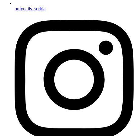
onlynails_serbia