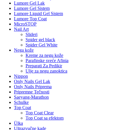
Lumore Gel Lak
Lumore Gel Sistem
Lumore Liquid Gel Sistem
Lumore Top Coat
MicroSTOP
Nail Art
Slideri
Spider gel black
Spider Gel White
Nega kože
Kreme za negu kože
Parafinske sveće Afinia
Preparati Za Pedikir
Ulje za negu zanoktica
Nippon
Only Nails Gel Lak
Only Nails Priprema
Pripremne Tečnosti
Saeyang-Marathon
Schulke
Top Coat
Top Coat Clear
Top Coat sa efektom
Ülka
Ultrazvučne kade