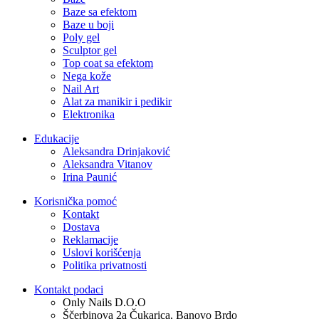
Baze sa efektom
Baze u boji
Poly gel
Sculptor gel
Top coat sa efektom
Nega kože
Nail Art
Alat za manikir i pedikir
Elektronika
Edukacije
Aleksandra Drinjaković
Aleksandra Vitanov
Irina Paunić
Korisnička pomoć
Kontakt
Dostava
Reklamacije
Uslovi korišćenja
Politika privatnosti
Kontakt podaci
Only Nails D.O.O
Ščerbinova 2a Čukarica, Banovo Brdo