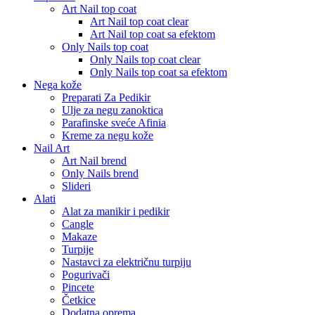
Art Nail top coat
Art Nail top coat clear
Art Nail top coat sa efektom
Only Nails top coat
Only Nails top coat clear
Only Nails top coat sa efektom
Nega kože
Preparati Za Pedikir
Ulje za negu zanoktica
Parafinske sveće Afinia
Kreme za negu kože
Nail Art
Art Nail brend
Only Nails brend
Slideri
Alati
Alat za manikir i pedikir
Cangle
Makaze
Turpije
Nastavci za električnu turpiju
Pogurivači
Pincete
Četkice
Dodatna oprema