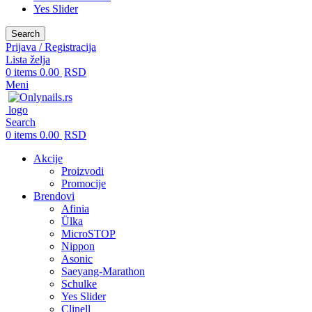
Yes Slider
Search
Prijava / Registracija
Lista želja
0
items
0.00
RSD
Meni
Search
0
items
0.00
RSD
Akcije
Proizvodi
Promocije
Brendovi
Afinia
Ülka
MicroSTOP
Nippon
Asonic
Saeyang-Marathon
Schulke
Yes Slider
Clinell