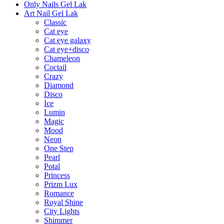
Only Nails Gel Lak
Art Nail Gel Lak
Classic
Cat eye
Cat eye galaxy
Cat eye+disco
Chameleon
Coctail
Crazy
Diamond
Disco
Ice
Lumin
Magic
Mood
Neon
One Step
Pearl
Potal
Princess
Prizm Lux
Romance
Royal Shine
City Lights
Shimmer