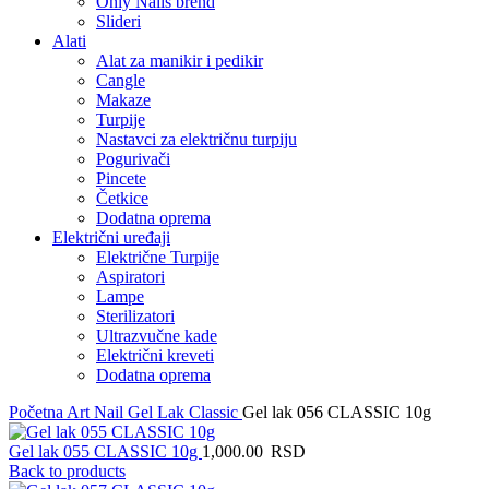
Only Nails brend
Slideri
Alati
Alat za manikir i pedikir
Cangle
Makaze
Turpije
Nastavci za električnu turpiju
Pogurivači
Pincete
Četkice
Dodatna oprema
Električni uređaji
Električne Turpije
Aspiratori
Lampe
Sterilizatori
Ultrazvučne kade
Električni kreveti
Dodatna oprema
Početna
Art Nail Gel Lak
Classic
Gel lak 056 CLASSIC 10g
Gel lak 055 CLASSIC 10g
1,000.00
RSD
Back to products