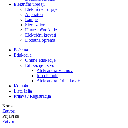
Električni uređaji
Električne Turpije
Aspiratori
Lampe
Sterilizatori
Ultrazvučne kade
Električni kreveti
Dodatna oprema
Početna
Edukacije
Online edukacije
Edukacije uživo
Aleksandra Vitanov
Irina Paunić
Aleksandra Drinjaković
Kontakt
Lista želja
Prijava / Registracija
Korpa
Zatvori
Prijavi se
Zatvori