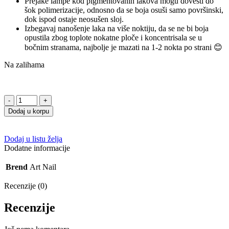
Prejake lampe kod pigmentovanih lakova mogu dovesti do
šok polimerizacije, odnosno da se boja osuši samo površinski,
dok ispod ostaje neosušen sloj.
Izbegavaj nanošenje laka na više noktiju, da se ne bi boja
opustila zbog toplote nokatne ploče i koncentrisala se u
bočnim stranama, najbolje je mazati na 1-2 nokta po strani 😊
Na zalihama
Gel
lak
Dodaj u korpu
056
CLASSIC
10g
Dodaj u listu želja
količina
Dodatne informacije
Brend
Art Nail
Recenzije (0)
Recenzije