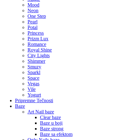
Mood
Neon
One Step
Pearl
Potal
Princess
Prizm Lux
Romance
Royal Shine
City Lights
Shimmer
Smuzy
Sparkl
Space
Vegas
Vile
Yogurt
Pripremne Tečnosti
Baze
Art Nail baze
Clear baze
Baze u boji
Baze strong
Baze sa efektom
Only Nails baze