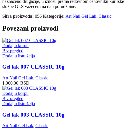
naznačeno drugacije, u iznosu prema redovnom cenovniku kurirske
službe GLS važecem na dan porudžbine.
Šifra proizvoda:
056
Kategorije:
Art Nail Gel Lak
,
Classic
Povezani proizvodi
Dodaj u korpu
Brz pregled
Dodaj u listu želja
Gel lak 007 CLASSIC 10g
Art Nail Gel Lak
,
Classic
1,000.00
RSD
Dodaj u korpu
Brz pregled
Dodaj u listu želja
Gel lak 003 CLASSIC 10g
Art Nail Gel Lak
,
Classic