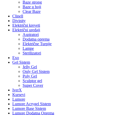
Baze strong
Baze u boji
Clear Baze
Clinell
Divinity
Električni kreveti
Električni uređaji
Aspiratori
Dodatna oprema
Električne Turpije
Lampe
Sterilizatori
Exo
Gel Sistem
Jelly Gel
Only Gel Sistem
Poly Gel
Sculptor gel
Super Cover
IverX
Kursevi
Lumore
Lumore Acrygel Sistem
Lumore Base Sistem
Lumore Dodatna Oprema