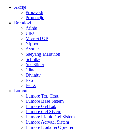
Akcije
Proizvodi
Promocije
Brendovi
Afinia
Ülka
MicroSTOP
Nippon
Asonic
Saeyang-Marathon
Schulke
Yes Slider
Clinell
Divinity
Exo
IverX
Lumore
Lumore Top Coat
Lumore Base Sistem
Lumore Gel Lak
Lumore Gel Sistem
Lumore Liquid Gel Sistem
Lumore Acrygel Sistem
Lumore Dodatna Oprema