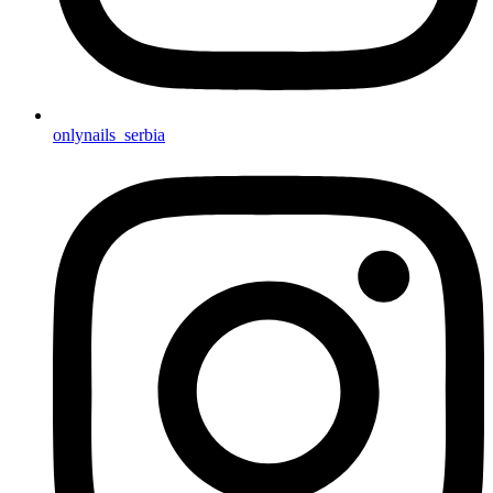
onlynails_serbia