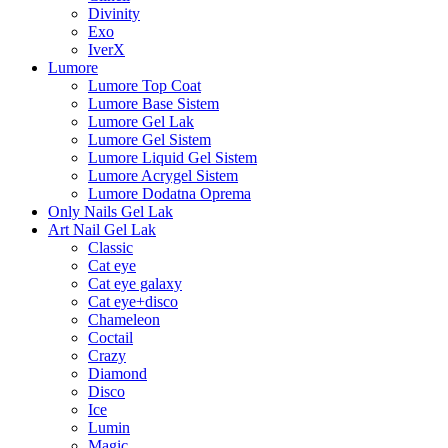
Divinity
Exo
IverX
Lumore
Lumore Top Coat
Lumore Base Sistem
Lumore Gel Lak
Lumore Gel Sistem
Lumore Liquid Gel Sistem
Lumore Acrygel Sistem
Lumore Dodatna Oprema
Only Nails Gel Lak
Art Nail Gel Lak
Classic
Cat eye
Cat eye galaxy
Cat eye+disco
Chameleon
Coctail
Crazy
Diamond
Disco
Ice
Lumin
Magic