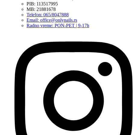
PIB: 113517995
MB: 21881678
Telefon: 065/8047888
Email: office@onlynails.rs
Radno vreme: PON-PET | 9-17h