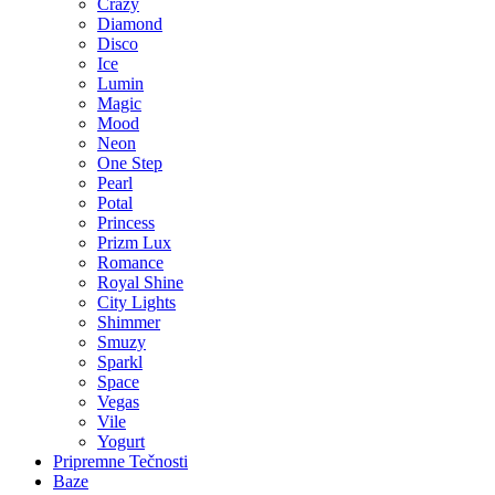
Crazy
Diamond
Disco
Ice
Lumin
Magic
Mood
Neon
One Step
Pearl
Potal
Princess
Prizm Lux
Romance
Royal Shine
City Lights
Shimmer
Smuzy
Sparkl
Space
Vegas
Vile
Yogurt
Pripremne Tečnosti
Baze