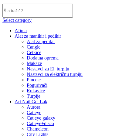
Select category
Afinia
Alat za manikir i pedikir
Alat za pedikir
Cangle
Četkice
Dodatna oprema
Makaze
Nastavci za El. turpiju
Nastavci za električnu turpiju
Pincete
Pogurivači
Rukavice
Turpije
Art Nail Gel Lak
Aurora
Cat eye
Cat eye galaxy
Cat eye+disco
Chameleon
City Lights