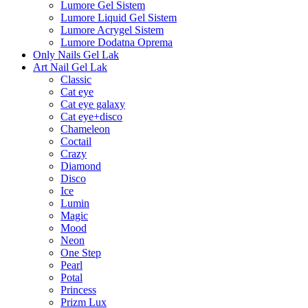
Lumore Gel Sistem
Lumore Liquid Gel Sistem
Lumore Acrygel Sistem
Lumore Dodatna Oprema
Only Nails Gel Lak
Art Nail Gel Lak
Classic
Cat eye
Cat eye galaxy
Cat eye+disco
Chameleon
Coctail
Crazy
Diamond
Disco
Ice
Lumin
Magic
Mood
Neon
One Step
Pearl
Potal
Princess
Prizm Lux