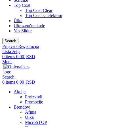
Schulke
Top Coat
Top Coat Clear
Top Coat sa efektom
Ülka
Ultrazvučne kade
Yes Slider
Search
Prijava / Registracija
Lista želja
0
items
0.00
RSD
Meni
Search
0
items
0.00
RSD
Akcije
Proizvodi
Promocije
Brendovi
Afinia
Ülka
MicroSTOP