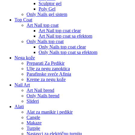
Sculptor gel
Poly Gel
Only Nails gel sistem
Top Coat
Art Nail top coat
Art Nail top coat clear
Art Nail top coat sa efektom
Only Nails top coat
Only Nails top coat clear
Only Nails top coat sa efektom
Nega kože
Preparati Za Pedikir
Ulje za negu zanoktica
Parafinske sveće Afinia
Kreme za negu kože
Nail Art
Art Nail brend
Only Nails brend
Slideri
Alati
Alat za manikir i pedikir
Cangle
Makaze
Turpije
Nastavci za električnu turpiju