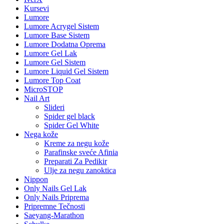
Kursevi
Lumore
Lumore Acrygel Sistem
Lumore Base Sistem
Lumore Dodatna Oprema
Lumore Gel Lak
Lumore Gel Sistem
Lumore Liquid Gel Sistem
Lumore Top Coat
MicroSTOP
Nail Art
Slideri
Spider gel black
Spider Gel White
Nega kože
Kreme za negu kože
Parafinske sveće Afinia
Preparati Za Pedikir
Ulje za negu zanoktica
Nippon
Only Nails Gel Lak
Only Nails Priprema
Pripremne Tečnosti
Saeyang-Marathon