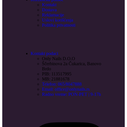
Kontakt
Dostava
Reklamacije
Uslovi korišćenja
Politika privatnosti
Kontakt podaci
Only Nails D.O.O
Ščerbinova 2a Čukarica, Banovo
Brdo
PIB: 113517995
MB: 21881678
Telefon: 065/8047888
Email: office@onlynails.rs
Radno vreme: PON-PET | 9-17h