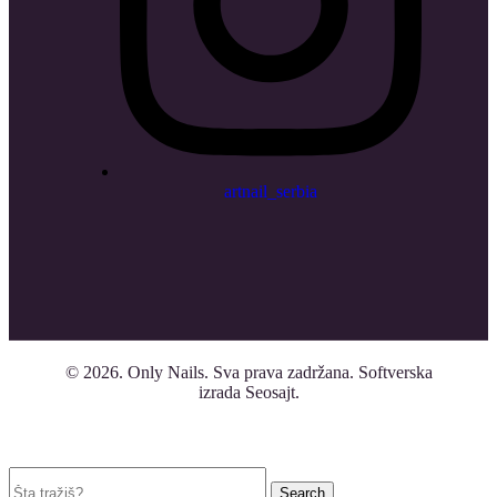
artnail_serbia
© 2026.
Only Nails
. Sva prava zadržana. Softverska
izrada Seosajt.
Search