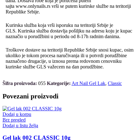
dana. Dostava robe koja je poručena putem
sajta www.onlynails.rs vrši se putem kurirske službe na teritoriji
Republike Srbije.
Kurirska služba koja vrši isporuku na teritoriji Srbije je
GLS. Kurirska služba dostavlja pošiljku na adresu koju je kupac
naznačio u porudžbini u periodu od 8-17h radnim danima.
Troškove dostave na teritoriji Republike Srbije snosi kupac, osim
ukoliko je tokom procesa naručivanja ili u potvrdi porudžbine
naznačeno drugacije, u iznosu prema redovnom cenovniku
kurirske službe GLS važecem na dan porudžbine.
Šifra proizvoda:
055
Kategorije:
Art Nail Gel Lak
,
Classic
Povezani proizvodi
Dodaj u korpu
Brz pregled
Dodaj u listu želja
Gel lak 002 CLASSIC 10g