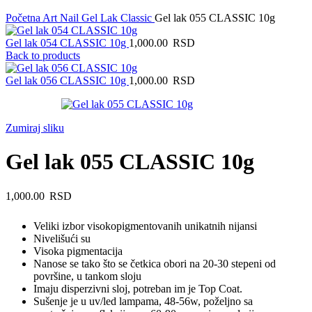
Početna
Art Nail Gel Lak
Classic
Gel lak 055 CLASSIC 10g
Gel lak 054 CLASSIC 10g
1,000.00
RSD
Back to products
Gel lak 056 CLASSIC 10g
1,000.00
RSD
Zumiraj sliku
Gel lak 055 CLASSIC 10g
1,000.00
RSD
Veliki izbor visokopigmentovanih unikatnih nijansi
Nivelišući su
Visoka pigmentacija
Nanose se tako što se četkica obori na 20-30 stepeni od
površine, u tankom sloju
Imaju disperzivni sloj, potreban im je Top Coat.
Sušenje je u uv/led lampama, 48-56w, poželjno sa