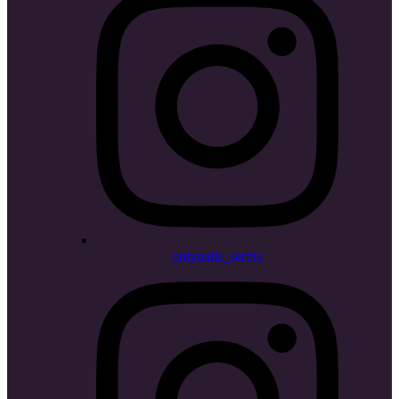
onlynails_serbia