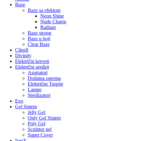
Baze
Baze sa efektom
Neon Shine
Nude Charm
Radiant
Baze strong
Baze u boji
Clear Baze
Clinell
Divinity
Električni kreveti
Električni uređaji
Aspiratori
Dodatna oprema
Električne Turpije
Lampe
Sterilizatori
Exo
Gel Sistem
Jelly Gel
Only Gel Sistem
Poly Gel
Sculptor gel
Super Cover
IverX