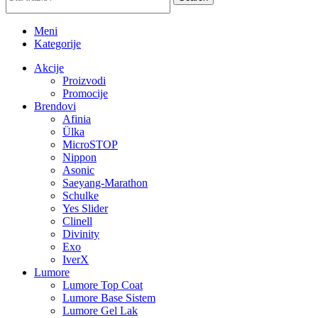
Meni
Kategorije
Akcije
Proizvodi
Promocije
Brendovi
Afinia
Ülka
MicroSTOP
Nippon
Asonic
Saeyang-Marathon
Schulke
Yes Slider
Clinell
Divinity
Exo
IverX
Lumore
Lumore Top Coat
Lumore Base Sistem
Lumore Gel Lak