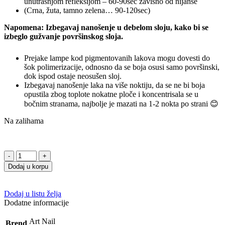
unutrašnjom refleksijom – 60-90sec zavisno od nijanse
(Crna, žuta, tamno zelena… 90-120sec)
Napomena: Izbegavaj nanošenje u debelom sloju, kako bi se
izbeglo gužvanje površinskog sloja.
Prejake lampe kod pigmentovanih lakova mogu dovesti do
šok polimerizacije, odnosno da se boja osusi samo površinski,
dok ispod ostaje neosušen sloj.
Izbegavaj nanošenje laka na više noktiju, da se ne bi boja
opustila zbog toplote nokatne ploče i koncentrisala se u
bočnim stranama, najbolje je mazati na 1-2 nokta po strani 😊
Na zalihama
Dodaj u korpu
Dodaj u listu želja
Dodatne informacije
Art Nail
Brend