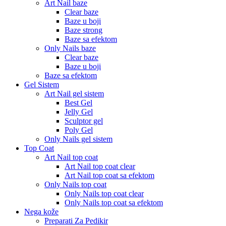
Art Nail baze
Clear baze
Baze u boji
Baze strong
Baze sa efektom
Only Nails baze
Clear baze
Baze u boji
Baze sa efektom
Gel Sistem
Art Nail gel sistem
Best Gel
Jelly Gel
Sculptor gel
Poly Gel
Only Nails gel sistem
Top Coat
Art Nail top coat
Art Nail top coat clear
Art Nail top coat sa efektom
Only Nails top coat
Only Nails top coat clear
Only Nails top coat sa efektom
Nega kože
Preparati Za Pedikir