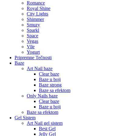
Romance
Royal Shine
City Lights
Shimmer
Smuzy
Sparkl
Space
Vegas
Vile
Yogurt
Pripremne Tečnosti
Baze
Art Nail baze
Clear baze
Baze u boji
Baze strong
Baze sa efektom
Only Nails baze
Clear baze
Baze u boji
Baze sa efektom
Gel Sistem
Art Nail gel sistem
Best Gel
Jelly Gel