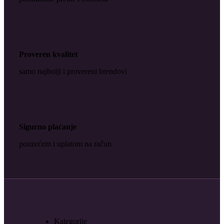
Proveren kvalitet
samo najbolji i provereni brendovi
Sigurno plaćanje
pouzećem i uplatom na račun
Kategorije