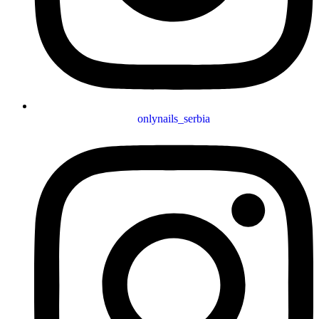
onlynails_serbia