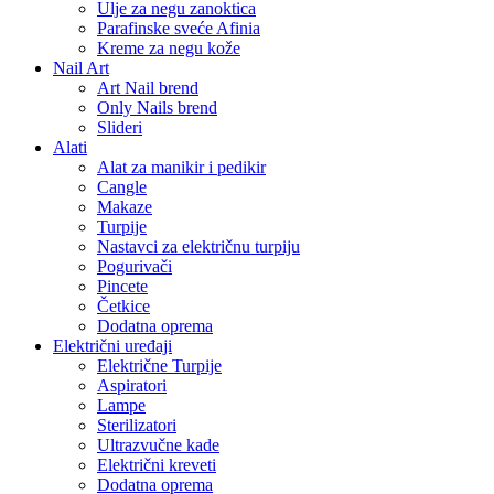
Ulje za negu zanoktica
Parafinske sveće Afinia
Kreme za negu kože
Nail Art
Art Nail brend
Only Nails brend
Slideri
Alati
Alat za manikir i pedikir
Cangle
Makaze
Turpije
Nastavci za električnu turpiju
Pogurivači
Pincete
Četkice
Dodatna oprema
Električni uređaji
Električne Turpije
Aspiratori
Lampe
Sterilizatori
Ultrazvučne kade
Električni kreveti
Dodatna oprema