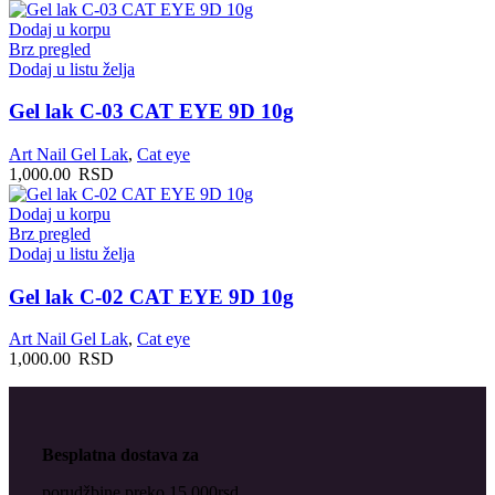
Dodaj u korpu
Brz pregled
Dodaj u listu želja
Gel lak C-03 CAT EYE 9D 10g
Art Nail Gel Lak
,
Cat eye
1,000.00
RSD
Dodaj u korpu
Brz pregled
Dodaj u listu želja
Gel lak C-02 CAT EYE 9D 10g
Art Nail Gel Lak
,
Cat eye
1,000.00
RSD
Besplatna dostava za
porudžbine preko 15.000rsd