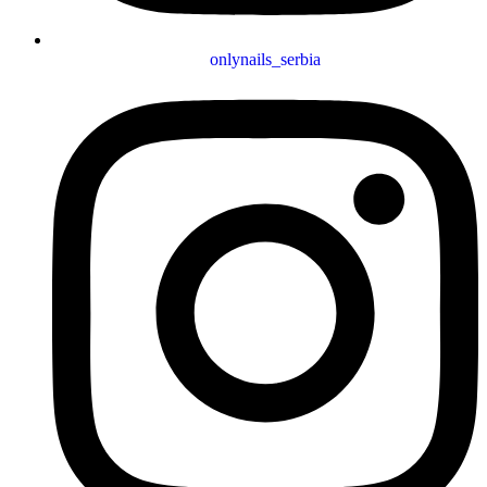
onlynails_serbia