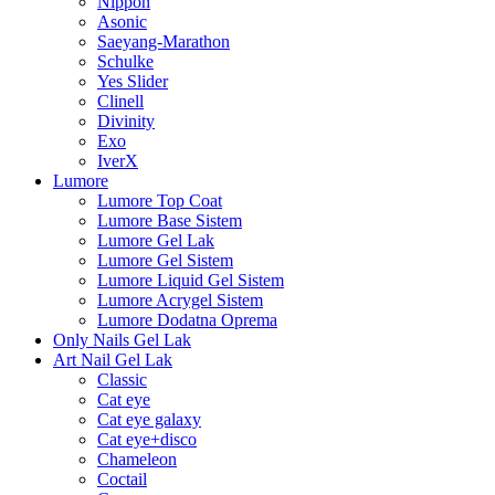
Nippon
Asonic
Saeyang-Marathon
Schulke
Yes Slider
Clinell
Divinity
Exo
IverX
Lumore
Lumore Top Coat
Lumore Base Sistem
Lumore Gel Lak
Lumore Gel Sistem
Lumore Liquid Gel Sistem
Lumore Acrygel Sistem
Lumore Dodatna Oprema
Only Nails Gel Lak
Art Nail Gel Lak
Classic
Cat eye
Cat eye galaxy
Cat eye+disco
Chameleon
Coctail