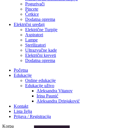
Pogurivači
Pincete
Četkice
Dodatna oprema
Električni uređaji
Električne Turpije
Aspiratori
Lampe
Sterilizatori
Ultrazvučne kade
Električni kreveti
Dodatna oprema
Početna
Edukacije
Online edukacije
Edukacije uživo
Aleksandra Vitanov
Irina Paunić
Aleksandra Drinjaković
Kontakt
Lista želja
Prijava / Registracija
Korpa