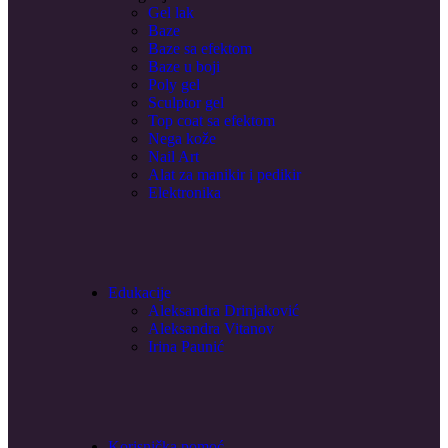
Gel lak
Baze
Baze sa efektom
Baze u boji
Poly gel
Sculptor gel
Top coat sa efektom
Nega kože
Nail Art
Alat za manikir i pedikir
Elektronika
Edukacije
Aleksandra Drinjaković
Aleksandra Vitanov
Irina Paunić
Korisnička pomoć