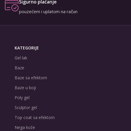
Sigurno plaćanje
pouzećem i uplatom na račun
KATEGORIJE
Gel lak
Baze
Baze sa efektom
Baze u boji
Poly gel
Sculptor gel
Top coat sa efektom
Nega kože