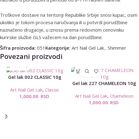
Troškove dostave na teritoriji Republike Srbije snosi kupac, osim
ukoliko je tokom procesa naručivanja ili u potvrdi porudžbine
naznačeno drugacije, u iznosu prema redovnom cenovniku
kurirske službe GLS važecem na dan porudžbine.
Šifra proizvoda:
051
Kategorije:
Art Nail Gel Lak
,
Shimmer
Povezani proizvodi
Gel lak 002 CLASSIC 10g
Gel lak 227 CHAMELEON 10g
Art Nail Gel Lak
,
Classic
Art Nail Gel Lak
,
Chameleon
1,000.00
RSD
1,000.00
RSD