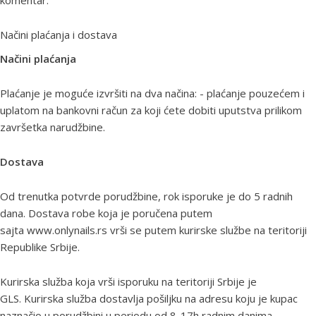
Načini plaćanja i dostava
Načini plaćanja
Plaćanje je moguće izvršiti na dva načina: - plaćanje pouzećem i
uplatom na bankovni račun za koji ćete dobiti uputstva prilikom
završetka narudžbine.
Dostava
Od trenutka potvrde porudžbine, rok isporuke je do 5 radnih
dana. Dostava robe koja je poručena putem
sajta www.onlynails.rs vrši se putem kurirske službe na teritoriji
Republike Srbije.
Kurirska služba koja vrši isporuku na teritoriji Srbije je
GLS. Kurirska služba dostavlja pošiljku na adresu koju je kupac
naznačio u porudžbini u periodu od 8-17h radnim danima.