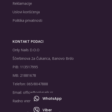
Reklamacije
Uslovi korišćenja
Politika privatnosti
KONTAKT PODACI
Only Nails D.O.O
Ščerbinova 2a Čukarica, Banovo Brdo
PIB: 113517995
MB: 21881678
Telefon: 065/8047888
Email: office@onlynails.rs
WhatsApp
Radno vreme: PON-PET | 9-17h
Viber