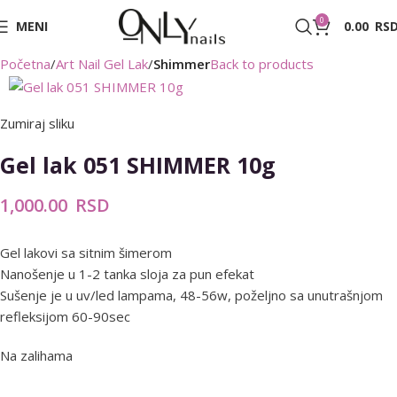
0
MENI
0.00
RS
Početna
Art Nail Gel Lak
Shimmer
Back to products
Zumiraj sliku
Gel lak 051 SHIMMER 10g
1,000.00
RSD
Gel lakovi sa sitnim šimerom
Nanošenje u 1-2 tanka sloja za pun efekat
Sušenje je u uv/led lampama, 48-56w, poželjno sa unutrašnjom
refleksijom 60-90sec
Na zalihama