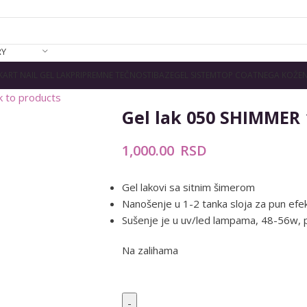
RY
K
ART NAIL GEL LAK
PRIPREMNE TEČNOSTI
BAZE
GEL SISTEM
TOP COAT
NEGA KOŽE
N
k to products
Gel lak 050 SHIMMER
1,000.00
RSD
Gel lakovi sa sitnim šimerom
Nanošenje u 1-2 tanka sloja za pun efe
Sušenje je u uv/led lampama, 48-56w, 
Na zalihama
Alternative: