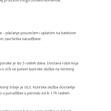
 ovaj proizvod mogu ostaviti komentar.
na: - plaćanje pouzećem i uplatom na bankovni
kom završetka narudžbine.
poruke je do 5 radnih dana. Dostava robe koja
s vrši se putem kurirske službe na teritoriji
toriji Srbije je GLS. Kurirska služba dostavlja
io u porudžbini u periodu od 8-17h radnim