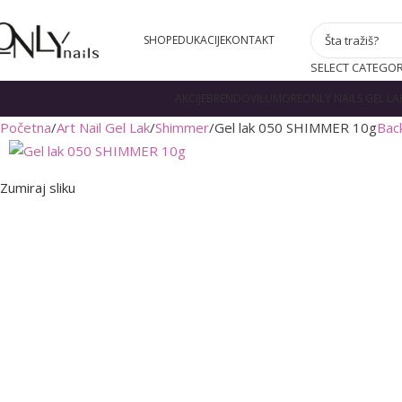
SHOP
EDUKACIJE
KONTAKT
SELECT CATEGO
AKCIJE
BRENDOVI
LUMORE
ONLY NAILS GEL LA
Početna
Art Nail Gel Lak
Shimmer
Gel lak 050 SHIMMER 10g
Bac
Zumiraj sliku