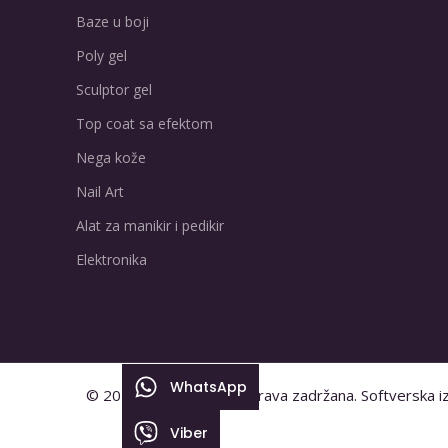
Baze u boji
Poly gel
Sculptor gel
Top coat sa efektom
Nega kože
Nail Art
Alat za manikir i pedikir
Elektronika
WhatsApp
© 2026.
Only Nails
. Sva prava zadržana. Softverska i
Viber