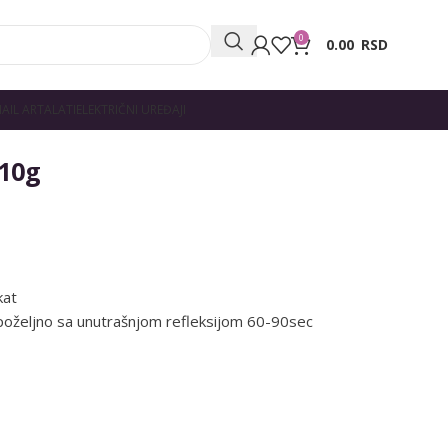
0
0.00
RSD
AIL ART
ALATI
ELEKTRIČNI UREĐAJI
 10g
kat
poželjno sa unutrašnjom refleksijom 60-90sec