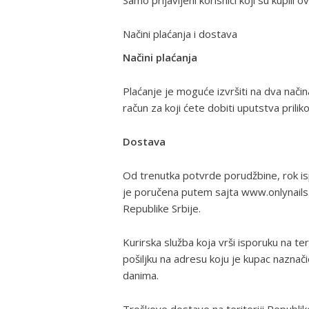
Samo prijavljeni korisnici koji su kupili
Načini plaćanja i dostava
Načini plaćanja
Plaćanje je moguće izvršiti na dva nači
račun za koji ćete dobiti uputstva prili
Dostava
Od trenutka potvrde porudžbine, rok is
je poručena putem sajta www.onlynails.r
Republike Srbije.
Kurirska služba koja vrši isporuku na teri
pošiljku na adresu koju je kupac naznač
danima.