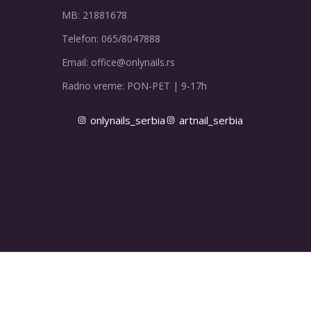
MB: 21881678
Telefon: 065/8047888
Email: office@onlynails.rs
Radno vreme: PON-PET | 9-17h
onlynails_serbia
artnail_serbia