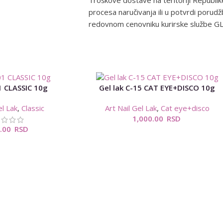
Troškove dostave na teritoriji Republik
procesa naručivanja ili u potvrdi porud
redovnom cenovniku kurirske službe G
1 CLASSIC 10g
Gel lak C-15 CAT EYE+DISCO 10g
el Lak
,
Classic
Art Nail Gel Lak
,
Cat eye+disco
1,000.00
RSD
0.00
RSD