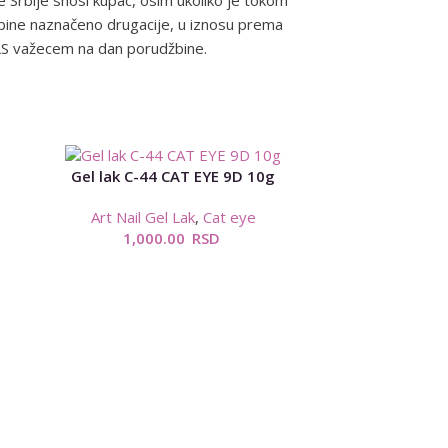
e Srbije snosi kupac, osim ukoliko je tokom
žbine naznačeno drugacije, u iznosu prema
LS važecem na dan porudžbine.
Gel lak C-44 CAT EYE 9D 10g
Art Nail Gel Lak
,
Cat eye
1,000.00
RSD
Gel lak C