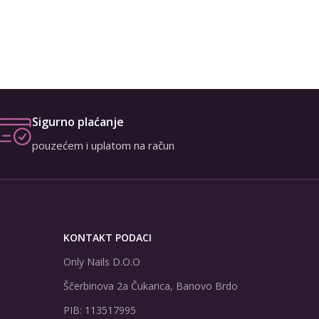
Art Nai
1,
Sigurno plaćanje
pouzećem i uplatom na račun
KONTAKT PODACI
Only Nails D.O.O
Ščerbinova 2a Čukarica, Banovo Brdo
PIB: 113517995