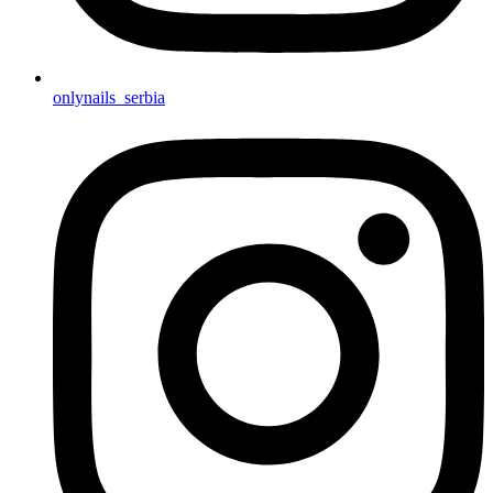
onlynails_serbia