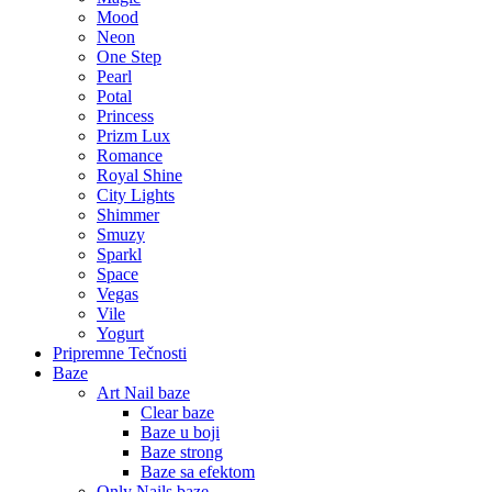
Mood
Neon
One Step
Pearl
Potal
Princess
Prizm Lux
Romance
Royal Shine
City Lights
Shimmer
Smuzy
Sparkl
Space
Vegas
Vile
Yogurt
Pripremne Tečnosti
Baze
Art Nail baze
Clear baze
Baze u boji
Baze strong
Baze sa efektom
Only Nails baze