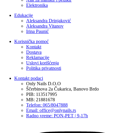
Elektronika
Edukacije
Aleksandra Drinjaković
Aleksandra Vitanov
Irina Paunić
Korisnička pomoć
Kontakt
Dostava
Reklamacije
Uslovi korišćenja
Politika privatnosti
Kontakt podaci
Only Nails D.O.O
Ščerbinova 2a Čukarica, Banovo Brdo
PIB: 113517995
MB: 21881678
Telefon: 065/8047888
Email: office@onlynails.rs
Radno vreme: PON-PET | 9-17h