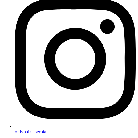
onlynails_serbia