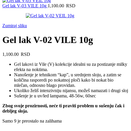
Gel lak V-03 VILE 10g
1,100.00
RSD
Zumiraj sliku
Gel lak V-02 VILE 10g
1,100.00
RSD
Gel lakovi iz Vile (V) kolekcije idealni su za postizanje milky
efekta na noktima.
Nanošenje je tehnikom “kap”, u srednjem sloju, a zatim se
količina rasporedi po nokatnoj ploči kako bi nokat bio
mlečan, odnosno blago providan.
Ukoliko želiš intenzivniju nijansu, možeš namazati i drugi sloj
Sušenje je u uv/led lampama, 48-56w, 60sec
Zbog svoje prozirnosti, neće ti praviti problem u sušenju čak i
debljeg sloja.
Samo 9 je preostalo na zalihama