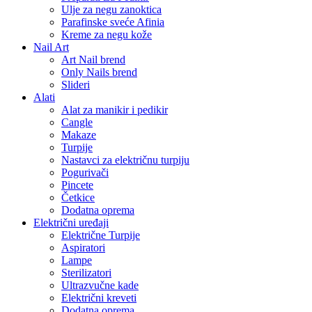
Ulje za negu zanoktica
Parafinske sveće Afinia
Kreme za negu kože
Nail Art
Art Nail brend
Only Nails brend
Slideri
Alati
Alat za manikir i pedikir
Cangle
Makaze
Turpije
Nastavci za električnu turpiju
Pogurivači
Pincete
Četkice
Dodatna oprema
Električni uređaji
Električne Turpije
Aspiratori
Lampe
Sterilizatori
Ultrazvučne kade
Električni kreveti
Dodatna oprema