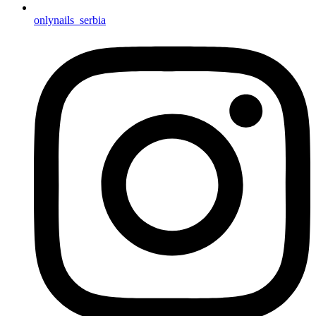
onlynails_serbia