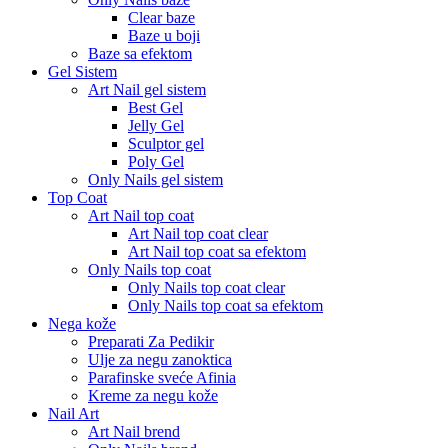
Clear baze
Baze u boji
Baze sa efektom
Gel Sistem
Art Nail gel sistem
Best Gel
Jelly Gel
Sculptor gel
Poly Gel
Only Nails gel sistem
Top Coat
Art Nail top coat
Art Nail top coat clear
Art Nail top coat sa efektom
Only Nails top coat
Only Nails top coat clear
Only Nails top coat sa efektom
Nega kože
Preparati Za Pedikir
Ulje za negu zanoktica
Parafinske sveće Afinia
Kreme za negu kože
Nail Art
Art Nail brend