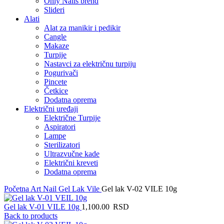
Only Nails brend
Slideri
Alati
Alat za manikir i pedikir
Cangle
Makaze
Turpije
Nastavci za električnu turpiju
Pogurivači
Pincete
Četkice
Dodatna oprema
Električni uređaji
Električne Turpije
Aspiratori
Lampe
Sterilizatori
Ultrazvučne kade
Električni kreveti
Dodatna oprema
Početna
Art Nail Gel Lak
Vile
Gel lak V-02 VILE 10g
Gel lak V-01 VILE 10g
1,100.00
RSD
Back to products