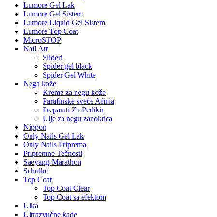
Lumore Gel Lak
Lumore Gel Sistem
Lumore Liquid Gel Sistem
Lumore Top Coat
MicroSTOP
Nail Art
Slideri
Spider gel black
Spider Gel White
Nega kože
Kreme za negu kože
Parafinske sveće Afinia
Preparati Za Pedikir
Ulje za negu zanoktica
Nippon
Only Nails Gel Lak
Only Nails Priprema
Pripremne Tečnosti
Saeyang-Marathon
Schulke
Top Coat
Top Coat Clear
Top Coat sa efektom
Ülka
Ultrazvučne kade