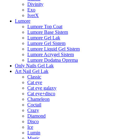
Divinity
Exo
IverX
Lumore
Lumore Top Coat
Lumore Base Sistem
Lumore Gel Lak
Lumore Gel Sistem
Lumore Liquid Gel Sistem
Lumore Acrygel Sistem
Lumore Dodatna Oprema
Only Nails Gel Lak
Art Nail Gel Lak
Classic
Cat eye
Cat eye galaxy
Cat eye+disco
Chameleon
Coctail
Crazy
Diamond
Disco
Ice
Lumin
Magic