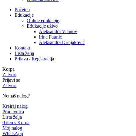
Početna
Edukacije
Online edukacije
Edukacije uživo
Aleksandra Vitanov
Irina Paunić
Aleksandra Drinjaković
Kontakt
Lista želja
Prijava / Registracija
Korpa
Zatvori
Prijavi se
Zatvori
Nemaš nalog?
Kreiraj nalog
Prodavnica
Lista želja
0
items
Korpa
Moj nalog
WhatsApp