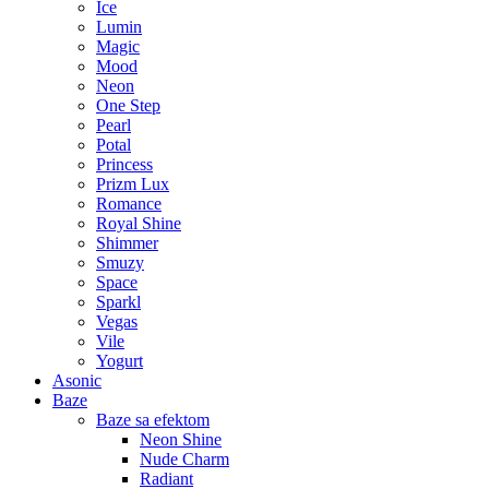
Ice
Lumin
Magic
Mood
Neon
One Step
Pearl
Potal
Princess
Prizm Lux
Romance
Royal Shine
Shimmer
Smuzy
Space
Sparkl
Vegas
Vile
Yogurt
Asonic
Baze
Baze sa efektom
Neon Shine
Nude Charm
Radiant