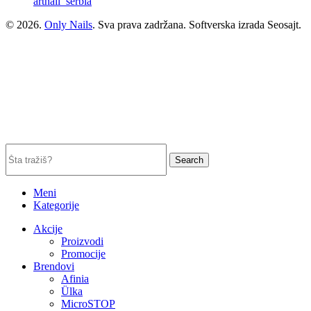
artnail_serbia
© 2026.
Only Nails
. Sva prava zadržana. Softverska izrada Seosajt.
Search
Meni
Kategorije
Akcije
Proizvodi
Promocije
Brendovi
Afinia
Ülka
MicroSTOP