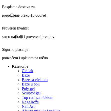
Besplatna dostava za
porudžbine preko 15.000rsd
Proveren kvalitet
samo najbolji i provereni brendovi
Sigurno plaćanje
pouzećem i uplatom na račun
Kategorije
Gel lak
Baze
Baze sa efektom
Baze u boji
Poly gel
Sculptor gel
Top coat sa efektom
Nega kože
Nail Art
Alat za manikir i pedikir