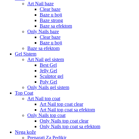
Art Nail baze
Clear baze
Baze u boji
Baze strong
Baze sa efektom
Only Nails baze
Clear baze
Baze u boji
Baze sa efektom
Gel Sistem
Art Nail gel sistem
Best Gel
Jelly Gel
Sculptor gel
Poly Gel
Only Nails gel sistem
Top Coat
Art Nail top coat
Art Nail top coat clear
Art Nail top coat sa efektom
Only Nails top coat
Only Nails top coat clear
Only Nails top coat sa efektom
Nega kože
Preparati Za Pedikir