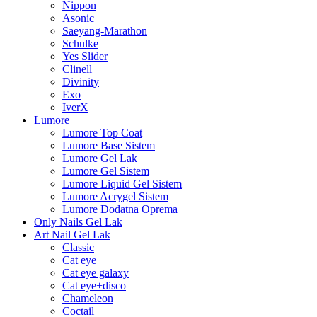
Nippon
Asonic
Saeyang-Marathon
Schulke
Yes Slider
Clinell
Divinity
Exo
IverX
Lumore
Lumore Top Coat
Lumore Base Sistem
Lumore Gel Lak
Lumore Gel Sistem
Lumore Liquid Gel Sistem
Lumore Acrygel Sistem
Lumore Dodatna Oprema
Only Nails Gel Lak
Art Nail Gel Lak
Classic
Cat eye
Cat eye galaxy
Cat eye+disco
Chameleon
Coctail