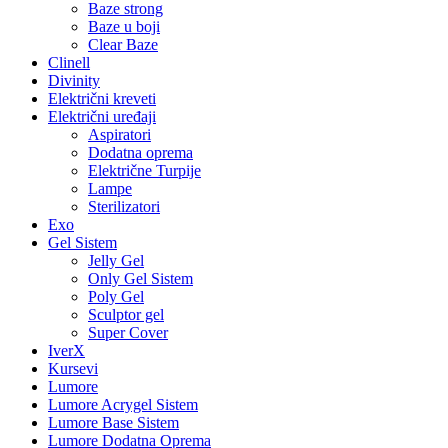
Baze strong
Baze u boji
Clear Baze
Clinell
Divinity
Električni kreveti
Električni uređaji
Aspiratori
Dodatna oprema
Električne Turpije
Lampe
Sterilizatori
Exo
Gel Sistem
Jelly Gel
Only Gel Sistem
Poly Gel
Sculptor gel
Super Cover
IverX
Kursevi
Lumore
Lumore Acrygel Sistem
Lumore Base Sistem
Lumore Dodatna Oprema