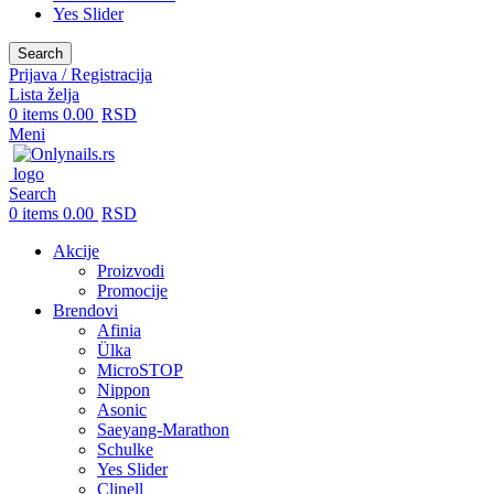
Yes Slider
Search
Prijava / Registracija
Lista želja
0
items
0.00
RSD
Meni
Search
0
items
0.00
RSD
Akcije
Proizvodi
Promocije
Brendovi
Afinia
Ülka
MicroSTOP
Nippon
Asonic
Saeyang-Marathon
Schulke
Yes Slider
Clinell