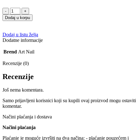
Gel
lak
Dodaj u korpu
V-
02
VILE
Dodaj u listu želja
10g
Dodatne informacije
količina
Brend
Art Nail
Recenzije (0)
Recenzije
Još nema komentara.
Samo prijavljeni korisnici koji su kupili ovaj proizvod mogu ostaviti
komentar.
Načini plaćanja i dostava
Načini plaćanja
Plaćanje je moguće izvršiti na dva načina: - plaćanje pouzećem i