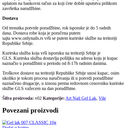
uplatom na bankovni račun za koji ćete dobiti uputstva prilikom
završetka narudžbine.
Dostava
Od trenutka potvrde porudžbine, rok isporuke je do 5 radnih
dana. Dostava robe koja je poručena putem
sajta www.onlynails.rs vrši se putem kurirske službe na teritoriji
Republike Srbije.
Kurirska služba koja vrši isporuku na teritoriji Srbije je
GLS. Kurirska služba dostavlja pošiljku na adresu koju je kupac
naznačio u porudžbini u periodu od 8-17h radnim danima.
Troškove dostave na teritoriji Republike Srbije snosi kupac, osim
ukoliko je tokom procesa naručivanja ili u potvrdi porudžbine
naznačeno drugacije, u iznosu prema redovnom cenovniku kurirske
službe GLS važecem na dan porudžbine.
Šifra proizvoda:
v02
Kategorije:
Art Nail Gel Lak
,
Vile
Povezani proizvodi
Dodaj u korpu