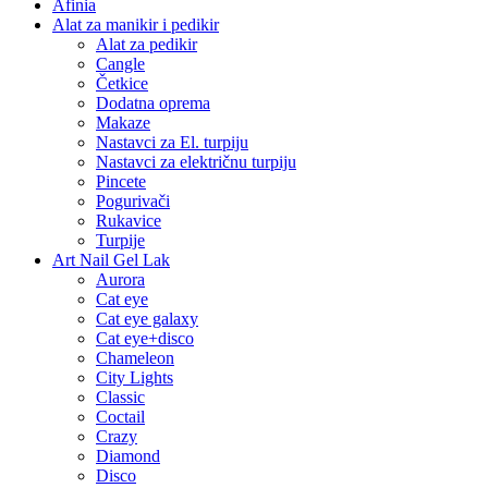
Afinia
Alat za manikir i pedikir
Alat za pedikir
Cangle
Četkice
Dodatna oprema
Makaze
Nastavci za El. turpiju
Nastavci za električnu turpiju
Pincete
Pogurivači
Rukavice
Turpije
Art Nail Gel Lak
Aurora
Cat eye
Cat eye galaxy
Cat eye+disco
Chameleon
City Lights
Classic
Coctail
Crazy
Diamond
Disco