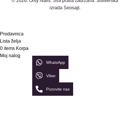
© 2026.
Only Nails
. Sva prava zadržana. Softverska
izrada Seosajt.
Prodavnica
Lista želja
0
items
Korpa
Moj nalog
WhatsApp
Viber
Pozovite nas