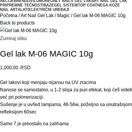
AKCIJE
BRENDOVI
LUMORE
ONLY NAILS GEL LAK
ART NAIL GEL LAK
PRIPREMNE TEČNOSTI
BAZE
GEL SISTEM
TOP COAT
NEGA KOŽE
NAIL ART
ALATI
ELEKTRIČNI UREĐAJI
Početna
Art Nail Gel Lak
Magic
Gel lak M-06 MAGIC 10g
Back to products
Zumiraj sliku
Gel lak M-06 MAGIC 10g
1,000.00
RSD
Gel lakovi koji menjaju nijansu na UV zracima
Nanose se samostalno, u 1-2 sloja za pun efekat, koji ćeš videti
već pri polimerizaciji.
Sušenje je u uv/led lampama, 48-56w, poželjno sa unutrašnjom
refleksijom 60sec
Samo 7 je preostalo na zalihama