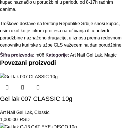
kupac naznačio u porudžbini u periodu od 8-17h radnim
danima.
Troškove dostave na teritoriji Republike Srbije snosi kupac,
osim ukoliko je tokom procesa naručivanja ili u potvrdi
porudžbine naznačeno drugacije, u iznosu prema redovnom
cenovniku kurirske službe GLS važecem na dan porudžbine.
Šifra proizvoda:
m06
Kategorije:
Art Nail Gel Lak
,
Magic
Povezani proizvodi
Gel lak 007 CLASSIC 10g
Art Nail Gel Lak
,
Classic
1,000.00
RSD