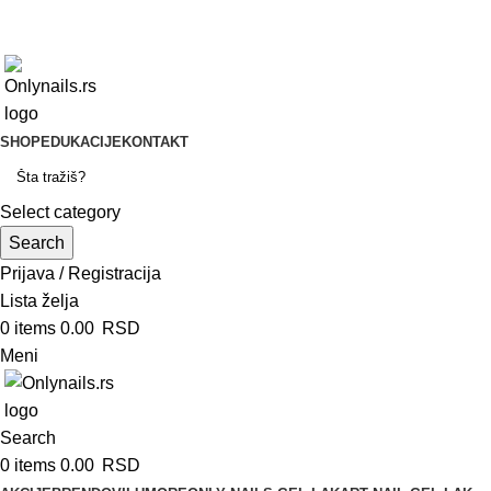
onlynails_serbia
artnail_serbia
onlynails_serbia
artnail_serbia
SHOP
EDUKACIJE
KONTAKT
Select category
Search
Prijava / Registracija
Lista želja
0
items
0.00
RSD
Meni
Search
0
items
0.00
RSD