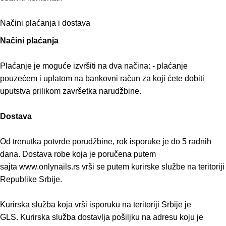
Načini plaćanja i dostava
Načini plaćanja
Plaćanje je moguće izvršiti na dva načina: - plaćanje
pouzećem i uplatom na bankovni račun za koji ćete dobiti
uputstva prilikom završetka narudžbine.
Dostava
Od trenutka potvrde porudžbine, rok isporuke je do 5 radnih
dana. Dostava robe koja je poručena putem
sajta www.onlynails.rs vrši se putem kurirske službe na teritoriji
Republike Srbije.
Kurirska služba koja vrši isporuku na teritoriji Srbije je
GLS. Kurirska služba dostavlja pošiljku na adresu koju je