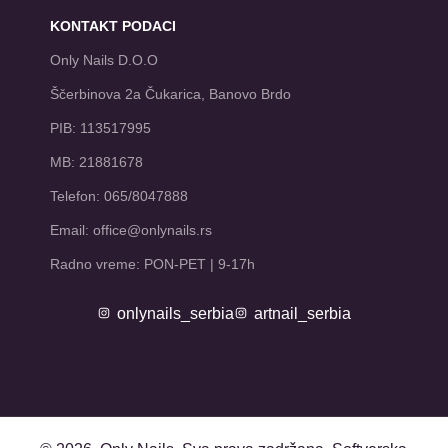
KONTAKT PODACI
Only Nails D.O.O
Ščerbinova 2a Čukarica, Banovo Brdo
PIB: 113517995
MB: 21881678
Telefon: 065/8047888
Email: office@onlynails.rs
Radno vreme: PON-PET | 9-17h
onlynails_serbia
artnail_serbia