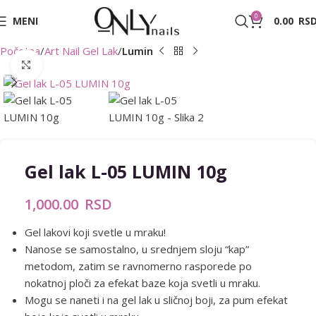
0
MENI
0.00
RS
Početna
Art Nail Gel Lak
Lumin
Zumiraj sliku
Gel lak L-05 LUMIN 10g
1,000.00
RSD
Gel lakovi koji svetle u mraku!
Nanose se samostalno, u srednjem sloju “kap”
metodom, zatim se ravnomerno rasporede po
nokatnoj ploči za efekat baze koja svetli u mraku.
Mogu se naneti i na gel lak u sličnoj boji, za pum efekat