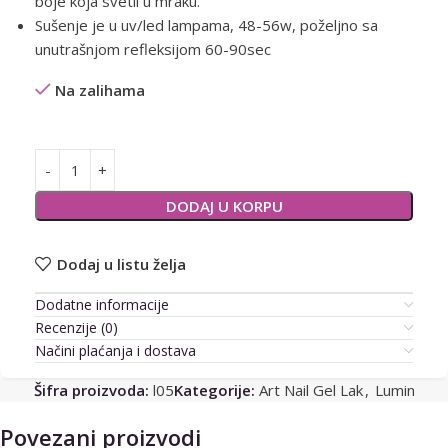
boje koja svetli u mraku.
Sušenje je u uv/led lampama, 48-56w, poželjno sa
unutrašnjom refleksijom 60-90sec
Na zalihama
Alternative:
DODAJ U KORPU
Dodaj u listu želja
Dodatne informacije
Recenzije (0)
Načini plaćanja i dostava
Šifra proizvoda:
l05
Kategorije:
Art Nail Gel Lak
,
Lumin
Povezani proizvodi