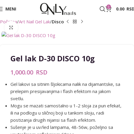
0
MENI
0.00
RS
Početna
Art Nail Gel Lak
Disco
Zumiraj sliku
Gel lak D-30 DISCO 10g
1,000.00
RSD
Gel lakovi sa sitnim šljokicama nalik na dijamantske, sa
prelepim presijavanjima i flash efektom na jakom
svetlu.
Mogu se mazati samostalno u 1-2 sloja za pun efekat,
ili na podlogu u sličnoj boji u tankom sloju, radi
postizanja drugih nijansi sa flash efektom.
Sušenje je u uv/led lampama, 48-56w, poželjno sa