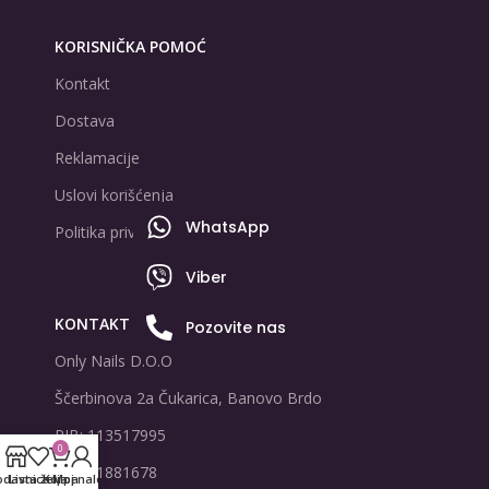
KORISNIČKA POMOĆ
Kontakt
Dostava
Reklamacije
Uslovi korišćenja
WhatsApp
Politika privatnosti
Viber
KONTAKT PODACI
Pozovite nas
Only Nails D.O.O
Ščerbinova 2a Čukarica, Banovo Brdo
PIB: 113517995
0
MB: 21881678
odavnica
Lista želja
Korpa
Moj nalog