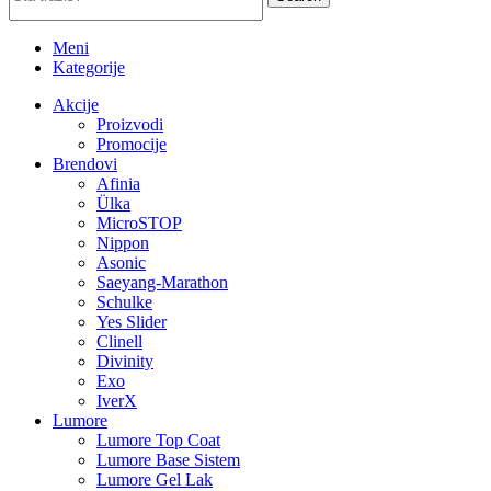
Meni
Kategorije
Akcije
Proizvodi
Promocije
Brendovi
Afinia
Ülka
MicroSTOP
Nippon
Asonic
Saeyang-Marathon
Schulke
Yes Slider
Clinell
Divinity
Exo
IverX
Lumore
Lumore Top Coat
Lumore Base Sistem
Lumore Gel Lak