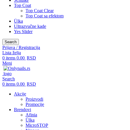
Schulke
Top Coat
Top Coat Clear
Top Coat sa efektom
Ülka
Ultrazvučne kade
Yes Slider
Search
Prijava / Registracija
Lista želja
0
items
0.00
RSD
Meni
Search
0
items
0.00
RSD
Akcije
Proizvodi
Promocije
Brendovi
Afinia
Ülka
MicroSTOP