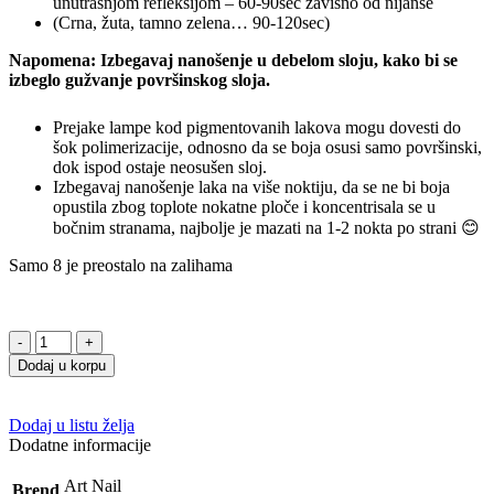
unutrašnjom refleksijom – 60-90sec zavisno od nijanse
(Crna, žuta, tamno zelena… 90-120sec)
Napomena: Izbegavaj nanošenje u debelom sloju, kako bi se
izbeglo gužvanje površinskog sloja.
Prejake lampe kod pigmentovanih lakova mogu dovesti do
šok polimerizacije, odnosno da se boja osusi samo površinski,
dok ispod ostaje neosušen sloj.
Izbegavaj nanošenje laka na više noktiju, da se ne bi boja
opustila zbog toplote nokatne ploče i koncentrisala se u
bočnim stranama, najbolje je mazati na 1-2 nokta po strani 😊
Samo 8 je preostalo na zalihama
Dodaj u korpu
Dodaj u listu želja
Dodatne informacije
Art Nail
Brend