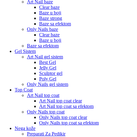
Art Nail baze
Clear baze
Baze u boji
Baze strong
Baze sa efektom
Only Nails baze
Clear baze
Baze u boji
Baze sa efektom
Gel Sistem
Art Nail gel sistem
Best Gel
Jelly Gel
Sculptor gel
Poly Gel
Only Nails gel sistem
Top Coat
Art Nail top coat
Art Nail top coat clear
Art Nail top coat sa efektom
Only Nails top coat
Only Nails top coat clear
Only Nails top coat sa efektom
Nega kože
Preparati Za Pedikir