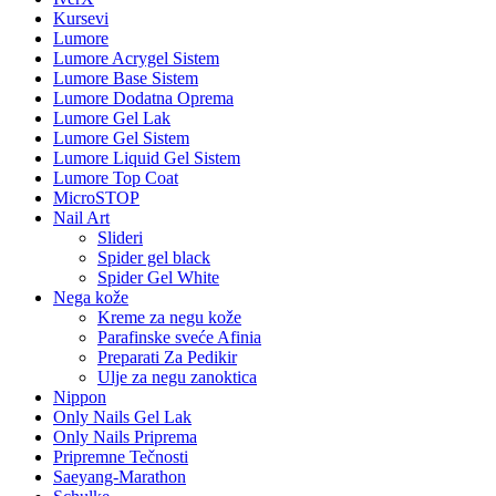
Kursevi
Lumore
Lumore Acrygel Sistem
Lumore Base Sistem
Lumore Dodatna Oprema
Lumore Gel Lak
Lumore Gel Sistem
Lumore Liquid Gel Sistem
Lumore Top Coat
MicroSTOP
Nail Art
Slideri
Spider gel black
Spider Gel White
Nega kože
Kreme za negu kože
Parafinske sveće Afinia
Preparati Za Pedikir
Ulje za negu zanoktica
Nippon
Only Nails Gel Lak
Only Nails Priprema
Pripremne Tečnosti
Saeyang-Marathon