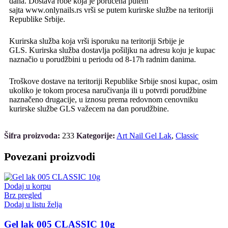
dana. Dostava robe koja je poručena putem
sajta www.onlynails.rs vrši se putem kurirske službe na teritoriji
Republike Srbije.
Kurirska služba koja vrši isporuku na teritoriji Srbije je
GLS. Kurirska služba dostavlja pošiljku na adresu koju je kupac
naznačio u porudžbini u periodu od 8-17h radnim danima.
Troškove dostave na teritoriji Republike Srbije snosi kupac, osim
ukoliko je tokom procesa naručivanja ili u potvrdi porudžbine
naznačeno drugacije, u iznosu prema redovnom cenovniku
kurirske službe GLS važecem na dan porudžbine.
Šifra proizvoda:
233
Kategorije:
Art Nail Gel Lak
,
Classic
Povezani proizvodi
Dodaj u korpu
Brz pregled
Dodaj u listu želja
Gel lak 005 CLASSIC 10g