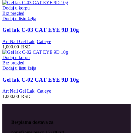
Dodaj u korpu
Brz pregled
Dodaj u listu želja
Gel lak C-03 CAT EYE 9D 10g
Art Nail Gel Lak
,
Cat eye
1,000.00
RSD
Dodaj u korpu
Brz pregled
Dodaj u listu želja
Gel lak C-02 CAT EYE 9D 10g
Art Nail Gel Lak
,
Cat eye
1,000.00
RSD
Besplatna dostava za
porudžbine preko 15.000rsd