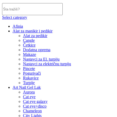
Select category
Afinia
Alat za manikir i pedikir
Alat za pedikir
Cangle
Četkice
Dodatna oprema
Makaze
Nastavci za El. turpiju
Nastavci za električnu turpiju
Pincete
Pogurivači
Rukavice
Turpije
Art Nail Gel Lak
Aurora
Cat eye
Cat eye galaxy
Cat eye+disco
Chameleon
City Lights