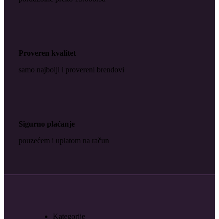
Proveren kvalitet
samo najbolji i provereni brendovi
Sigurno plaćanje
pouzećem i uplatom na račun
Kategorije