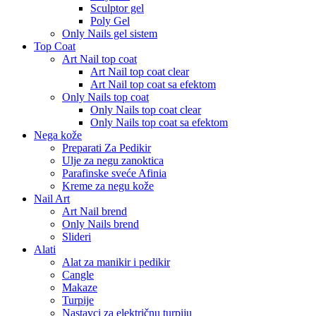
Sculptor gel
Poly Gel
Only Nails gel sistem
Top Coat
Art Nail top coat
Art Nail top coat clear
Art Nail top coat sa efektom
Only Nails top coat
Only Nails top coat clear
Only Nails top coat sa efektom
Nega kože
Preparati Za Pedikir
Ulje za negu zanoktica
Parafinske sveće Afinia
Kreme za negu kože
Nail Art
Art Nail brend
Only Nails brend
Slideri
Alati
Alat za manikir i pedikir
Cangle
Makaze
Turpije
Nastavci za električnu turpiju