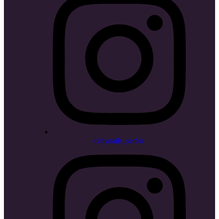
onlynails_serbia