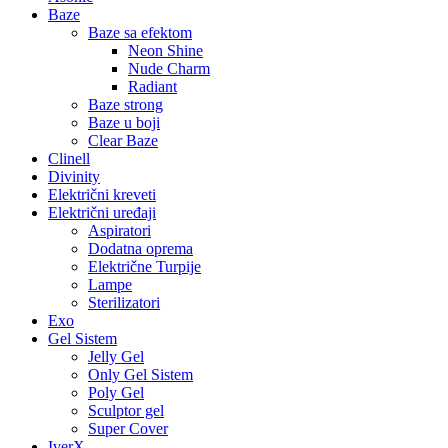
Baze
Baze sa efektom
Neon Shine
Nude Charm
Radiant
Baze strong
Baze u boji
Clear Baze
Clinell
Divinity
Električni kreveti
Električni uređaji
Aspiratori
Dodatna oprema
Električne Turpije
Lampe
Sterilizatori
Exo
Gel Sistem
Jelly Gel
Only Gel Sistem
Poly Gel
Sculptor gel
Super Cover
IverX