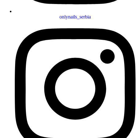
onlynails_serbia