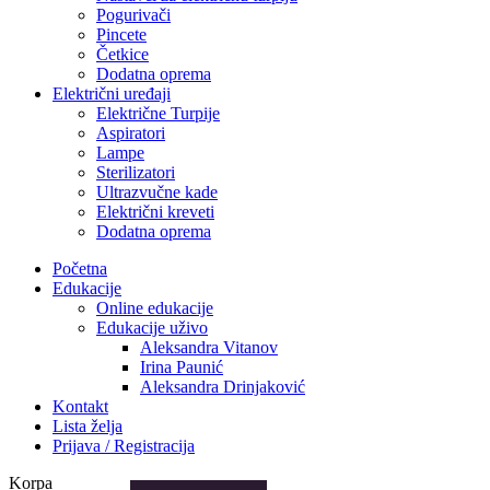
Pogurivači
Pincete
Četkice
Dodatna oprema
Električni uređaji
Električne Turpije
Aspiratori
Lampe
Sterilizatori
Ultrazvučne kade
Električni kreveti
Dodatna oprema
Početna
Edukacije
Online edukacije
Edukacije uživo
Aleksandra Vitanov
Irina Paunić
Aleksandra Drinjaković
Kontakt
Lista želja
Prijava / Registracija
Korpa