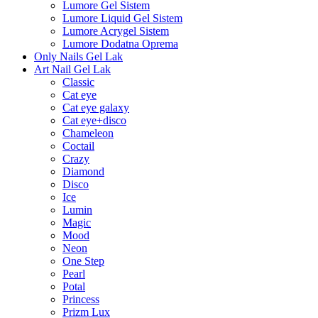
Lumore Gel Sistem
Lumore Liquid Gel Sistem
Lumore Acrygel Sistem
Lumore Dodatna Oprema
Only Nails Gel Lak
Art Nail Gel Lak
Classic
Cat eye
Cat eye galaxy
Cat eye+disco
Chameleon
Coctail
Crazy
Diamond
Disco
Ice
Lumin
Magic
Mood
Neon
One Step
Pearl
Potal
Princess
Prizm Lux