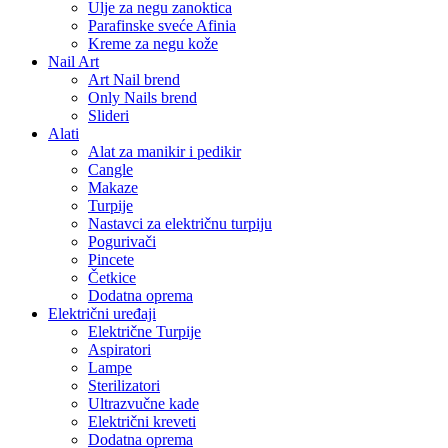
Ulje za negu zanoktica
Parafinske sveće Afinia
Kreme za negu kože
Nail Art
Art Nail brend
Only Nails brend
Slideri
Alati
Alat za manikir i pedikir
Cangle
Makaze
Turpije
Nastavci za električnu turpiju
Pogurivači
Pincete
Četkice
Dodatna oprema
Električni uređaji
Električne Turpije
Aspiratori
Lampe
Sterilizatori
Ultrazvučne kade
Električni kreveti
Dodatna oprema