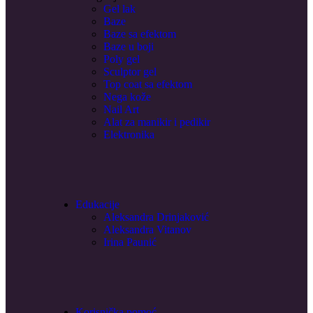
Gel lak
Baze
Baze sa efektom
Baze u boji
Poly gel
Sculptor gel
Top coat sa efektom
Nega kože
Nail Art
Alat za manikir i pedikir
Elektronika
Edukacije
Aleksandra Drinjaković
Aleksandra Vitanov
Irina Paunić
Korisnička pomoć