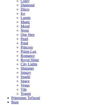
Crazy
Diamond
Disco
Ice
Lumin
Magic
Mood
Neon
One Step
Pearl
Potal
Princess
Prizm Lux
Romance
Royal Shine
City Lights
Shimmer
Smuzy
Sparkl
Space
Vegas
Vile
Yogurt
Pripremne Tečnosti
Baze