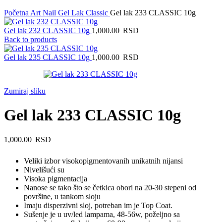
Početna
Art Nail Gel Lak
Classic
Gel lak 233 CLASSIC 10g
Gel lak 232 CLASSIC 10g
1,000.00
RSD
Back to products
Gel lak 235 CLASSIC 10g
1,000.00
RSD
Zumiraj sliku
Gel lak 233 CLASSIC 10g
1,000.00
RSD
Veliki izbor visokopigmentovanih unikatnih nijansi
Nivelišući su
Visoka pigmentacija
Nanose se tako što se četkica obori na 20-30 stepeni od
površine, u tankom sloju
Imaju disperzivni sloj, potreban im je Top Coat.
Sušenje je u uv/led lampama, 48-56w, poželjno sa