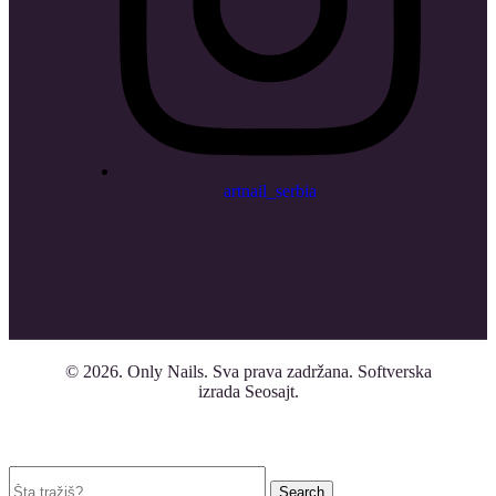
artnail_serbia
© 2026.
Only Nails
. Sva prava zadržana. Softverska
izrada Seosajt.
Search