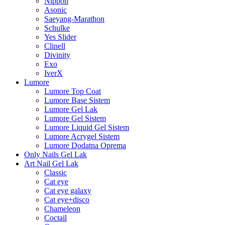
Nippon
Asonic
Saeyang-Marathon
Schulke
Yes Slider
Clinell
Divinity
Exo
IverX
Lumore
Lumore Top Coat
Lumore Base Sistem
Lumore Gel Lak
Lumore Gel Sistem
Lumore Liquid Gel Sistem
Lumore Acrygel Sistem
Lumore Dodatna Oprema
Only Nails Gel Lak
Art Nail Gel Lak
Classic
Cat eye
Cat eye galaxy
Cat eye+disco
Chameleon
Coctail