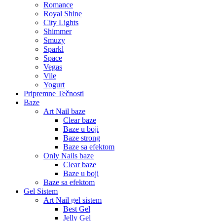
Romance
Royal Shine
City Lights
Shimmer
Smuzy
Sparkl
Space
Vegas
Vile
Yogurt
Pripremne Tečnosti
Baze
Art Nail baze
Clear baze
Baze u boji
Baze strong
Baze sa efektom
Only Nails baze
Clear baze
Baze u boji
Baze sa efektom
Gel Sistem
Art Nail gel sistem
Best Gel
Jelly Gel