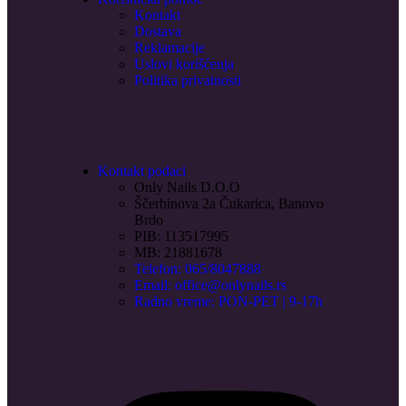
Kontakt
Dostava
Reklamacije
Uslovi korišćenja
Politika privatnosti
Kontakt podaci
Only Nails D.O.O
Ščerbinova 2a Čukarica, Banovo
Brdo
PIB: 113517995
MB: 21881678
Telefon: 065/8047888
Email: office@onlynails.rs
Radno vreme: PON-PET | 9-17h