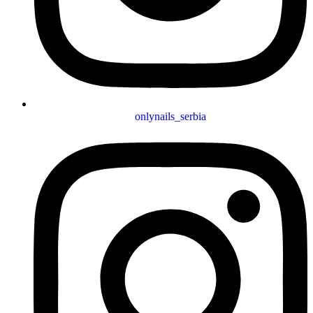
onlynails_serbia