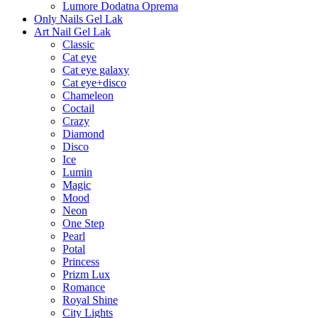
Lumore Dodatna Oprema
Only Nails Gel Lak
Art Nail Gel Lak
Classic
Cat eye
Cat eye galaxy
Cat eye+disco
Chameleon
Coctail
Crazy
Diamond
Disco
Ice
Lumin
Magic
Mood
Neon
One Step
Pearl
Potal
Princess
Prizm Lux
Romance
Royal Shine
City Lights