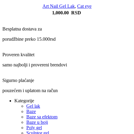
Art Nail Gel Lak
,
Cat eye
1,000.00
RSD
Besplatna dostava za
porudžbine preko 15.000rsd
Proveren kvalitet
samo najbolji i provereni brendovi
Sigurno plaćanje
pouzećem i uplatom na račun
Kategorije
Gel lak
Baze
Baze sa efektom
Baze u boji
Poly gel
Sculptor gel