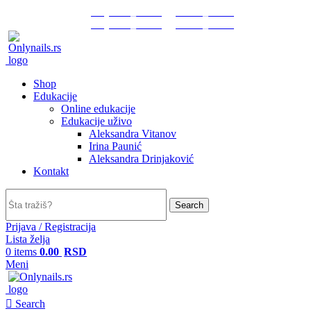
onlynails_serbia
artnail_serbia
onlynails_serbia
artnail_serbia
Shop
Edukacije
Online edukacije
Edukacije uživo
Aleksandra Vitanov
Irina Paunić
Aleksandra Drinjaković
Kontakt
Search
Prijava / Registracija
Lista želja
0
items
0.00
RSD
Meni
Search