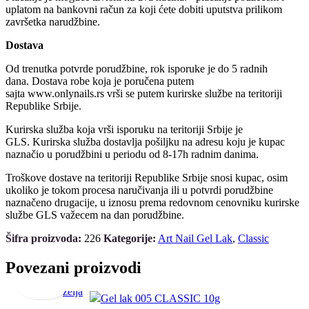
uplatom na bankovni račun za koji ćete dobiti uputstva prilikom
završetka narudžbine.
Dostava
Od trenutka potvrde porudžbine, rok isporuke je do 5 radnih
dana. Dostava robe koja je poručena putem
sajta www.onlynails.rs vrši se putem kurirske službe na teritoriji
Republike Srbije.
Kurirska služba koja vrši isporuku na teritoriji Srbije je
GLS. Kurirska služba dostavlja pošiljku na adresu koju je kupac
naznačio u porudžbini u periodu od 8-17h radnim danima.
Troškove dostave na teritoriji Republike Srbije snosi kupac, osim
ukoliko je tokom procesa naručivanja ili u potvrdi porudžbine
naznačeno drugacije, u iznosu prema redovnom cenovniku kurirske
službe GLS važecem na dan porudžbine.
Šifra proizvoda:
226
Kategorije:
Art Nail Gel Lak
,
Classic
Dodaj
Brz
Dodaj
u
pregled
u
Povezani proizvodi
korpu
listu
želja