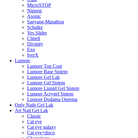
MicroSTOP
Nippon
Asonic
Saeyang-Marathon
Schulke
Yes Slider
Clinell
Divinity
Exo
IverX
Lumore
Lumore Top Coat
Lumore Base Sistem
Lumore Gel Lak
Lumore Gel Sistem
Lumore Liquid Gel Sistem
Lumore Acrygel Sistem
Lumore Dodatna Oprema
Only Nails Gel Lak
Art Nail Gel Lak
Classic
Cat eye
Cat eye galaxy
Cat eye+disco