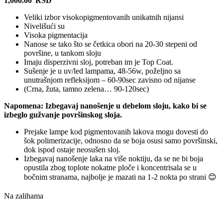
1,000.00
RSD
Veliki izbor visokopigmentovanih unikatnih nijansi
Nivelišući su
Visoka pigmentacija
Nanose se tako što se četkica obori na 20-30 stepeni od
površine, u tankom sloju
Imaju disperzivni sloj, potreban im je Top Coat.
Sušenje je u uv/led lampama, 48-56w, poželjno sa
unutrašnjom refleksijom – 60-90sec zavisno od nijanse
(Crna, žuta, tamno zelena… 90-120sec)
Napomena: Izbegavaj nanošenje u debelom sloju, kako bi se
izbeglo gužvanje površinskog sloja.
Prejake lampe kod pigmentovanih lakova mogu dovesti do
šok polimerizacije, odnosno da se boja osusi samo površinski,
dok ispod ostaje neosušen sloj.
Izbegavaj nanošenje laka na više noktiju, da se ne bi boja
opustila zbog toplote nokatne ploče i koncentrisala se u
bočnim stranama, najbolje je mazati na 1-2 nokta po strani 😊
Na zalihama