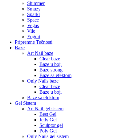
Shimmer
Smuzy
Sparkl
Space
Vegas
Vile
Yogurt
Pripremne Tečnosti
Baze
Art Nail baze
Clear baze
Baze u boji
Baze strong
Baze sa efektom
Only Nails baze
Clear baze
Baze u boji
Baze sa efektom
Gel Sistem
Art Nail gel sistem
Best Gel
Jelly Gel
Sculptor gel
Poly Gel
Only Nails gel sistem