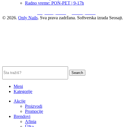
Radno vreme: PON-PET | 9-17h
onlynails_serbia
artnail_serbia
© 2026.
Only Nails
. Sva prava zadržana. Softverska izrada Seosajt.
Search
Meni
Kategorije
Akcije
Proizvodi
Promocije
Brendovi
Afinia
Ülka