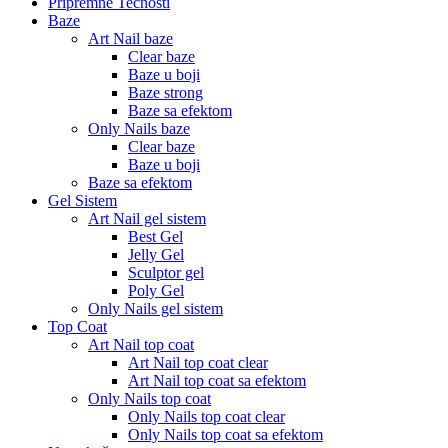
Pripremne Tečnosti
Baze
Art Nail baze
Clear baze
Baze u boji
Baze strong
Baze sa efektom
Only Nails baze
Clear baze
Baze u boji
Baze sa efektom
Gel Sistem
Art Nail gel sistem
Best Gel
Jelly Gel
Sculptor gel
Poly Gel
Only Nails gel sistem
Top Coat
Art Nail top coat
Art Nail top coat clear
Art Nail top coat sa efektom
Only Nails top coat
Only Nails top coat clear
Only Nails top coat sa efektom