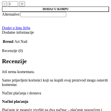
Gel
lak
DODAJ U KORPU
226
Alternative:
CLASSIC
10g
količina
Dodaj u listu želja
Dodatne informacije
Brend
Art Nail
Recenzije (0)
Recenzije
Još nema komentara.
Samo prijavljeni korisnici koji su kupili ovaj proizvod mogu ostaviti
komentar.
Načini plaćanja i dostava
Načini plaćanja
Plaćanje je moguće izvršiti na dva načina: - plaćanje pouzećem i