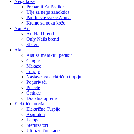
Nega kože
Preparati Za Pedikir
Ulje za negu zanoktica
Parafinske sveće Afinia
Kreme za negu kože
Nail Art
Art Nail brend
Only Nails brend
Slideri
Alati
Alat za manikir i pedikir
Cangle
Makaze
Turpije
Nastavci za električnu turpiju
Pogurivači
Pincete
Četkice
Dodatna oprema
Električni uređaji
Električne Turpije
Aspiratori
Lampe
Sterilizatori
Ultrazvučne kade