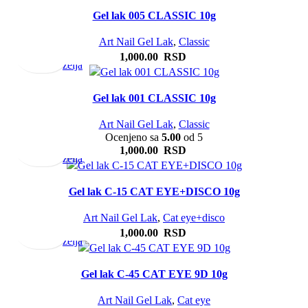
Gel lak 005 CLASSIC 10g
Dodaj
Brz
Dodaj
u
pregled
u
Art Nail Gel Lak
,
Classic
korpu
listu
1,000.00
RSD
želja
Gel lak 001 CLASSIC 10g
Dodaj
Brz
Dodaj
Art Nail Gel Lak
,
Classic
u
pregled
u
Ocenjeno sa
5.00
od 5
korpu
listu
1,000.00
RSD
želja
Gel lak C-15 CAT EYE+DISCO 10g
Dodaj
Brz
Dodaj
u
pregled
u
Art Nail Gel Lak
,
Cat eye+disco
korpu
listu
1,000.00
RSD
želja
Gel lak C-45 CAT EYE 9D 10g
Dodaj
Brz
Dodaj
u
pregled
u
Art Nail Gel Lak
,
Cat eye