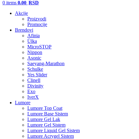
0
items
0.00
RSD
Akcije
Proizvodi
Promocije
Brendovi
Afinia
Ülka
MicroSTOP
Nippon
Asonic
Saeyang-Marathon
Schulke
Yes Slider
Clinell
Divinity
Exo
IverX
Lumore
Lumore Top Coat
Lumore Base Sistem
Lumore Gel Lak
Lumore Gel Sistem
Lumore Liquid Gel Sistem
Lumore Acrygel Sistem