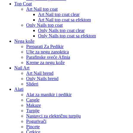
Top Coat
Art Nail top coat
Art Nail top coat clear
Art Nail top coat sa efektom
Only Nails top coat
Only Nails top coat clear
Only Nails top coat sa efektom
Nega kože
Preparati Za Pedikir
Ulje za negu zanoktica
Parafinske sveće Afinia
Kreme za negu kože
Nail Art
Art Nail brend
Only Nails brend
Slideri
Alati
Alat za manikir i pedikir
Cangle
Makaze
Turpije
Nastavci za električnu turpiju
Pogurivači
Pincete
Četkice