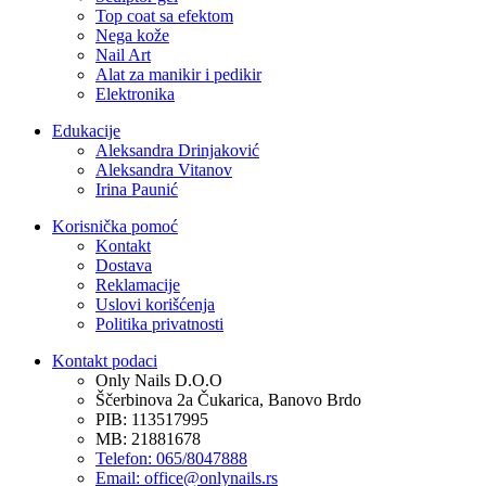
Top coat sa efektom
Nega kože
Nail Art
Alat za manikir i pedikir
Elektronika
Edukacije
Aleksandra Drinjaković
Aleksandra Vitanov
Irina Paunić
Korisnička pomoć
Kontakt
Dostava
Reklamacije
Uslovi korišćenja
Politika privatnosti
Kontakt podaci
Only Nails D.O.O
Ščerbinova 2a Čukarica, Banovo Brdo
PIB: 113517995
MB: 21881678
Telefon: 065/8047888
Email: office@onlynails.rs