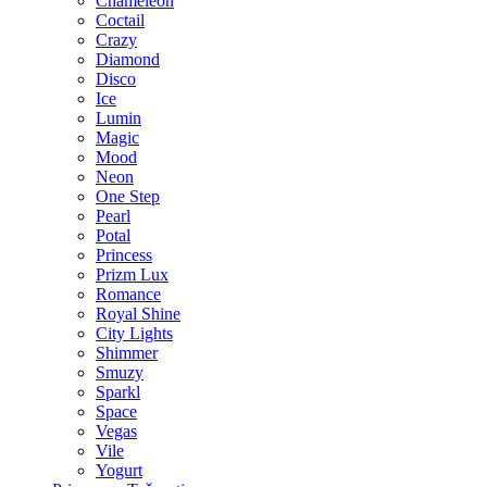
Chameleon
Coctail
Crazy
Diamond
Disco
Ice
Lumin
Magic
Mood
Neon
One Step
Pearl
Potal
Princess
Prizm Lux
Romance
Royal Shine
City Lights
Shimmer
Smuzy
Sparkl
Space
Vegas
Vile
Yogurt