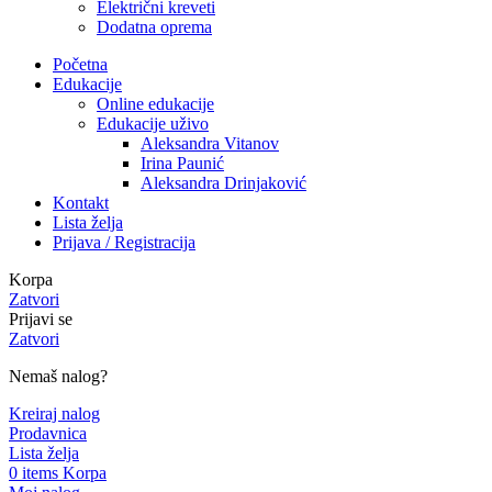
Električni kreveti
Dodatna oprema
Početna
Edukacije
Online edukacije
Edukacije uživo
Aleksandra Vitanov
Irina Paunić
Aleksandra Drinjaković
Kontakt
Lista želja
Prijava / Registracija
Korpa
Zatvori
Prijavi se
Zatvori
Nemaš nalog?
Kreiraj nalog
Prodavnica
Lista želja
0
items
Korpa