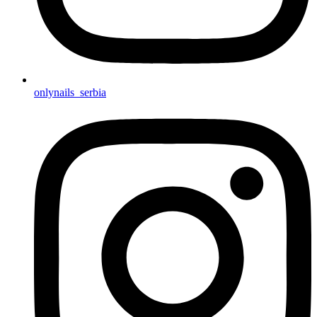
onlynails_serbia