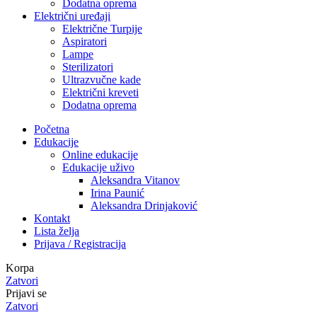
Dodatna oprema
Električni uređaji
Električne Turpije
Aspiratori
Lampe
Sterilizatori
Ultrazvučne kade
Električni kreveti
Dodatna oprema
Početna
Edukacije
Online edukacije
Edukacije uživo
Aleksandra Vitanov
Irina Paunić
Aleksandra Drinjaković
Kontakt
Lista želja
Prijava / Registracija
Korpa
Zatvori
Prijavi se
Zatvori