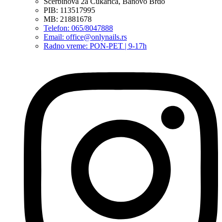
Ščerbinova 2a Čukarica, Banovo Brdo
PIB: 113517995
MB: 21881678
Telefon: 065/8047888
Email: office@onlynails.rs
Radno vreme: PON-PET | 9-17h