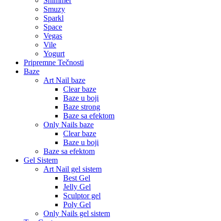
Shimmer
Smuzy
Sparkl
Space
Vegas
Vile
Yogurt
Pripremne Tečnosti
Baze
Art Nail baze
Clear baze
Baze u boji
Baze strong
Baze sa efektom
Only Nails baze
Clear baze
Baze u boji
Baze sa efektom
Gel Sistem
Art Nail gel sistem
Best Gel
Jelly Gel
Sculptor gel
Poly Gel
Only Nails gel sistem