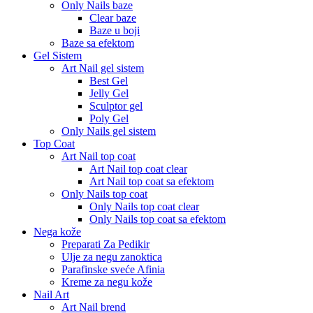
Only Nails baze
Clear baze
Baze u boji
Baze sa efektom
Gel Sistem
Art Nail gel sistem
Best Gel
Jelly Gel
Sculptor gel
Poly Gel
Only Nails gel sistem
Top Coat
Art Nail top coat
Art Nail top coat clear
Art Nail top coat sa efektom
Only Nails top coat
Only Nails top coat clear
Only Nails top coat sa efektom
Nega kože
Preparati Za Pedikir
Ulje za negu zanoktica
Parafinske sveće Afinia
Kreme za negu kože
Nail Art
Art Nail brend