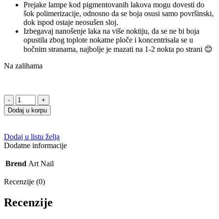
Prejake lampe kod pigmentovanih lakova mogu dovesti do
šok polimerizacije, odnosno da se boja osusi samo površinski,
dok ispod ostaje neosušen sloj.
Izbegavaj nanošenje laka na više noktiju, da se ne bi boja
opustila zbog toplote nokatne ploče i koncentrisala se u
bočnim stranama, najbolje je mazati na 1-2 nokta po strani 😊
Na zalihama
Gel
lak
Dodaj u korpu
118
CLASSIC
10g
Dodaj u listu želja
količina
Dodatne informacije
Brend
Art Nail
Recenzije (0)
Recenzije