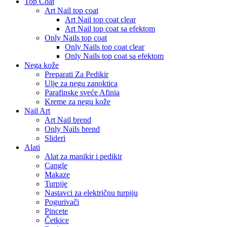
Top Coat
Art Nail top coat
Art Nail top coat clear
Art Nail top coat sa efektom
Only Nails top coat
Only Nails top coat clear
Only Nails top coat sa efektom
Nega kože
Preparati Za Pedikir
Ulje za negu zanoktica
Parafinske sveće Afinia
Kreme za negu kože
Nail Art
Art Nail brend
Only Nails brend
Slideri
Alati
Alat za manikir i pedikir
Cangle
Makaze
Turpije
Nastavci za električnu turpiju
Pogurivači
Pincete
Četkice