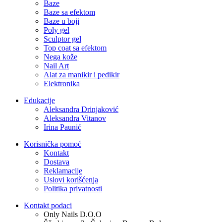
Baze
Baze sa efektom
Baze u boji
Poly gel
Sculptor gel
Top coat sa efektom
Nega kože
Nail Art
Alat za manikir i pedikir
Elektronika
Edukacije
Aleksandra Drinjaković
Aleksandra Vitanov
Irina Paunić
Korisnička pomoć
Kontakt
Dostava
Reklamacije
Uslovi korišćenja
Politika privatnosti
Kontakt podaci
Only Nails D.O.O