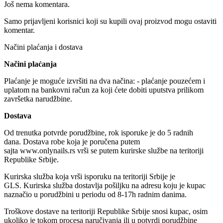
Još nema komentara.
Samo prijavljeni korisnici koji su kupili ovaj proizvod mogu ostaviti
komentar.
Načini plaćanja i dostava
Načini plaćanja
Plaćanje je moguće izvršiti na dva načina: - plaćanje pouzećem i
uplatom na bankovni račun za koji ćete dobiti uputstva prilikom
završetka narudžbine.
Dostava
Od trenutka potvrde porudžbine, rok isporuke je do 5 radnih
dana. Dostava robe koja je poručena putem
sajta www.onlynails.rs vrši se putem kurirske službe na teritoriji
Republike Srbije.
Kurirska služba koja vrši isporuku na teritoriji Srbije je
GLS. Kurirska služba dostavlja pošiljku na adresu koju je kupac
naznačio u porudžbini u periodu od 8-17h radnim danima.
Troškove dostave na teritoriji Republike Srbije snosi kupac, osim
ukoliko je tokom procesa naručivanja ili u potvrdi porudžbine