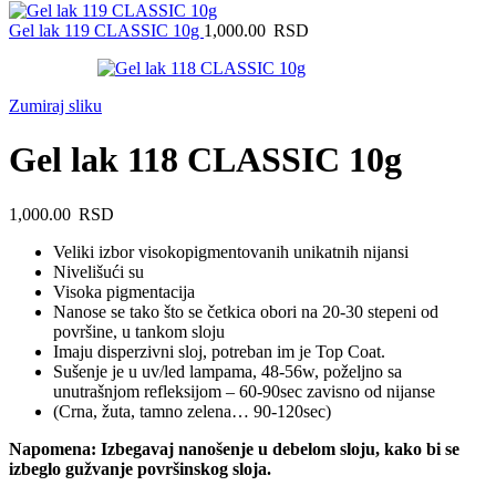
Gel lak 119 CLASSIC 10g
1,000.00
RSD
Zumiraj sliku
Gel lak 118 CLASSIC 10g
1,000.00
RSD
Veliki izbor visokopigmentovanih unikatnih nijansi
Nivelišući su
Visoka pigmentacija
Nanose se tako što se četkica obori na 20-30 stepeni od
površine, u tankom sloju
Imaju disperzivni sloj, potreban im je Top Coat.
Sušenje je u uv/led lampama, 48-56w, poželjno sa
unutrašnjom refleksijom – 60-90sec zavisno od nijanse
(Crna, žuta, tamno zelena… 90-120sec)
Napomena: Izbegavaj nanošenje u debelom sloju, kako bi se
izbeglo gužvanje površinskog sloja.