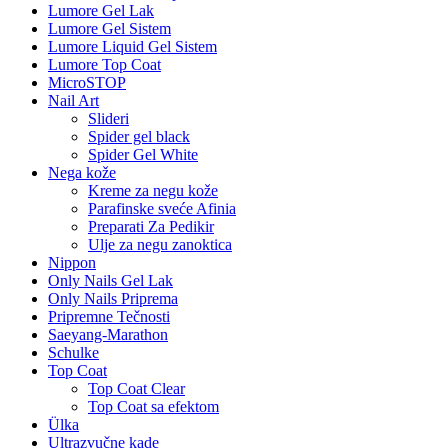
Lumore Gel Lak
Lumore Gel Sistem
Lumore Liquid Gel Sistem
Lumore Top Coat
MicroSTOP
Nail Art
Slideri
Spider gel black
Spider Gel White
Nega kože
Kreme za negu kože
Parafinske sveće Afinia
Preparati Za Pedikir
Ulje za negu zanoktica
Nippon
Only Nails Gel Lak
Only Nails Priprema
Pripremne Tečnosti
Saeyang-Marathon
Schulke
Top Coat
Top Coat Clear
Top Coat sa efektom
Ülka
Ultrazvučne kade