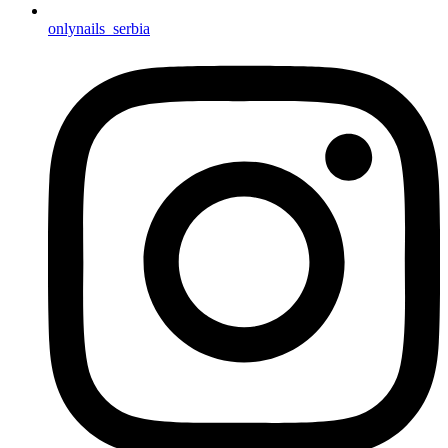
onlynails_serbia