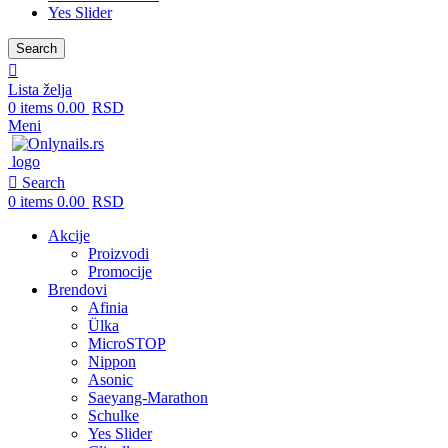
Yes Slider
Search
Lista želja
0
items
0.00
RSD
Meni
Search
0
items
0.00
RSD
Akcije
Proizvodi
Promocije
Brendovi
Afinia
Ülka
MicroSTOP
Nippon
Asonic
Saeyang-Marathon
Schulke
Yes Slider