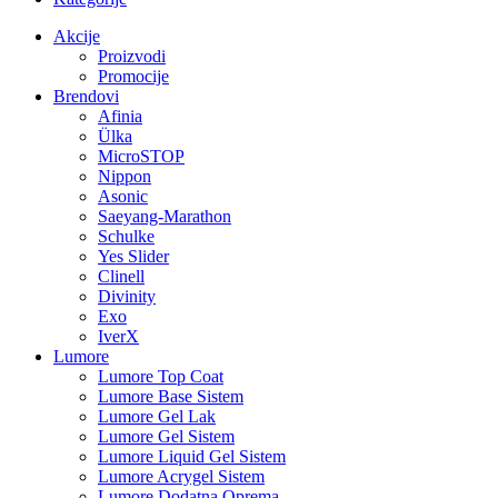
Akcije
Proizvodi
Promocije
Brendovi
Afinia
Ülka
MicroSTOP
Nippon
Asonic
Saeyang-Marathon
Schulke
Yes Slider
Clinell
Divinity
Exo
IverX
Lumore
Lumore Top Coat
Lumore Base Sistem
Lumore Gel Lak
Lumore Gel Sistem
Lumore Liquid Gel Sistem
Lumore Acrygel Sistem
Lumore Dodatna Oprema