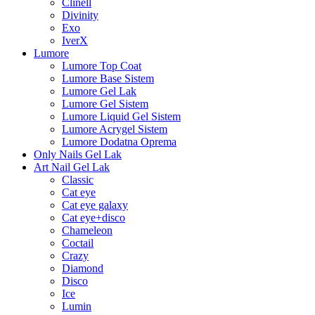
Clinell
Divinity
Exo
IverX
Lumore
Lumore Top Coat
Lumore Base Sistem
Lumore Gel Lak
Lumore Gel Sistem
Lumore Liquid Gel Sistem
Lumore Acrygel Sistem
Lumore Dodatna Oprema
Only Nails Gel Lak
Art Nail Gel Lak
Classic
Cat eye
Cat eye galaxy
Cat eye+disco
Chameleon
Coctail
Crazy
Diamond
Disco
Ice
Lumin