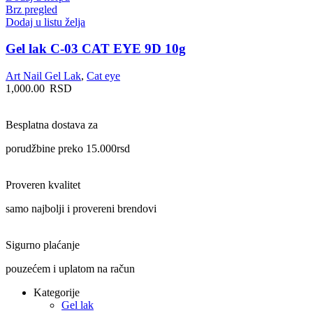
Brz pregled
Dodaj u listu želja
Gel lak C-03 CAT EYE 9D 10g
Art Nail Gel Lak
,
Cat eye
1,000.00
RSD
Besplatna dostava za
porudžbine preko 15.000rsd
Proveren kvalitet
samo najbolji i provereni brendovi
Sigurno plaćanje
pouzećem i uplatom na račun
Kategorije
Gel lak