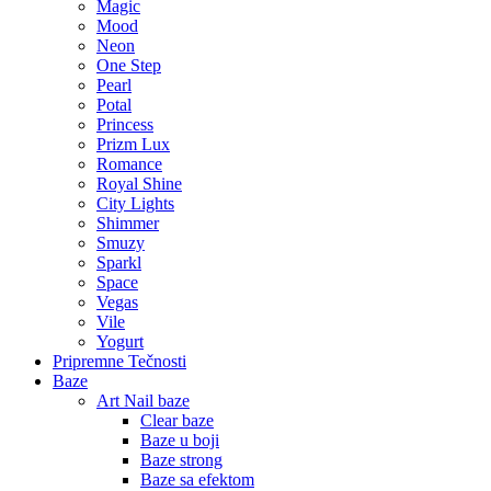
Magic
Mood
Neon
One Step
Pearl
Potal
Princess
Prizm Lux
Romance
Royal Shine
City Lights
Shimmer
Smuzy
Sparkl
Space
Vegas
Vile
Yogurt
Pripremne Tečnosti
Baze
Art Nail baze
Clear baze
Baze u boji
Baze strong
Baze sa efektom