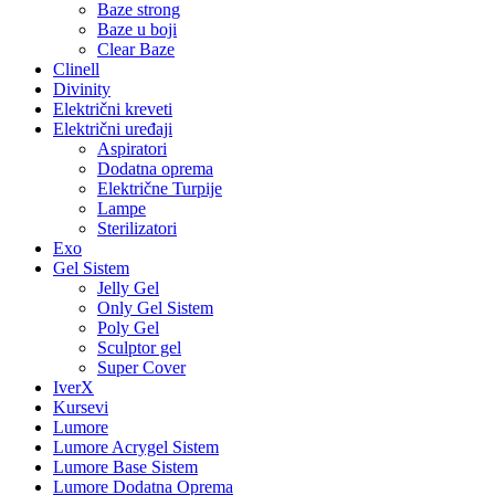
Baze strong
Baze u boji
Clear Baze
Clinell
Divinity
Električni kreveti
Električni uređaji
Aspiratori
Dodatna oprema
Električne Turpije
Lampe
Sterilizatori
Exo
Gel Sistem
Jelly Gel
Only Gel Sistem
Poly Gel
Sculptor gel
Super Cover
IverX
Kursevi
Lumore
Lumore Acrygel Sistem
Lumore Base Sistem
Lumore Dodatna Oprema