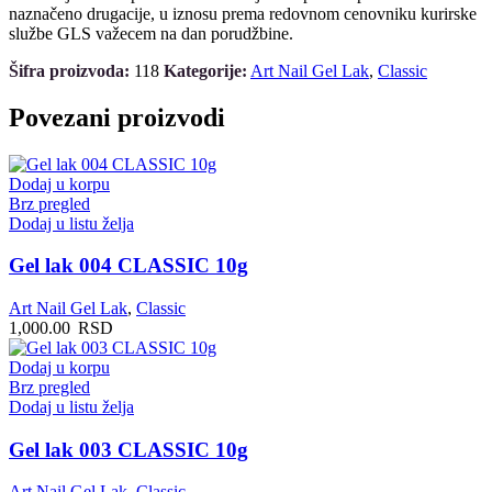
naznačeno drugacije, u iznosu prema redovnom cenovniku kurirske
službe GLS važecem na dan porudžbine.
Šifra proizvoda:
118
Kategorije:
Art Nail Gel Lak
,
Classic
Povezani proizvodi
Dodaj u korpu
Brz pregled
Dodaj u listu želja
Gel lak 004 CLASSIC 10g
Art Nail Gel Lak
,
Classic
1,000.00
RSD
Dodaj u korpu
Brz pregled
Dodaj u listu želja
Gel lak 003 CLASSIC 10g
Art Nail Gel Lak
,
Classic