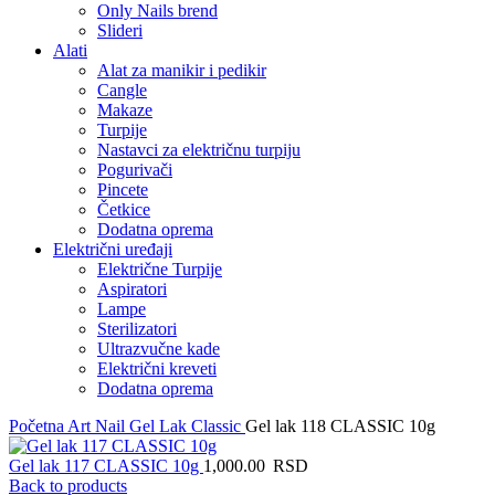
Only Nails brend
Slideri
Alati
Alat za manikir i pedikir
Cangle
Makaze
Turpije
Nastavci za električnu turpiju
Pogurivači
Pincete
Četkice
Dodatna oprema
Električni uređaji
Električne Turpije
Aspiratori
Lampe
Sterilizatori
Ultrazvučne kade
Električni kreveti
Dodatna oprema
Početna
Art Nail Gel Lak
Classic
Gel lak 118 CLASSIC 10g
Gel lak 117 CLASSIC 10g
1,000.00
RSD
Back to products