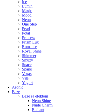
Ice
Lumin
Magic
Mood
Neon
One Step
Pearl
Potal
Princess
Prizm Lux
Romance
Royal Shine
Shimmer
Smuzy
Space
Sparkl
Vegas
Vile
Yogurt
Asonic
Baze
Baze sa efektom
Neon Shine
Nude Charm
Radiant