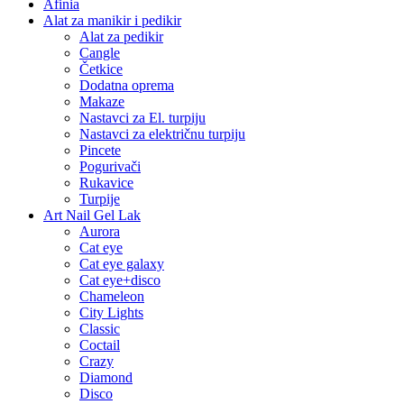
Afinia
Alat za manikir i pedikir
Alat za pedikir
Cangle
Četkice
Dodatna oprema
Makaze
Nastavci za El. turpiju
Nastavci za električnu turpiju
Pincete
Pogurivači
Rukavice
Turpije
Art Nail Gel Lak
Aurora
Cat eye
Cat eye galaxy
Cat eye+disco
Chameleon
City Lights
Classic
Coctail
Crazy
Diamond
Disco