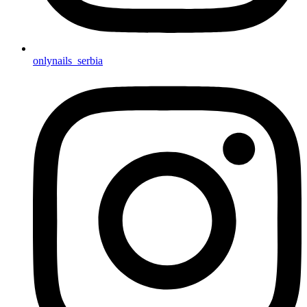
onlynails_serbia