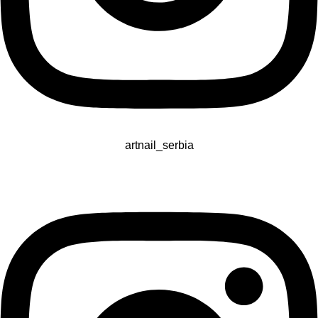
artnail_serbia