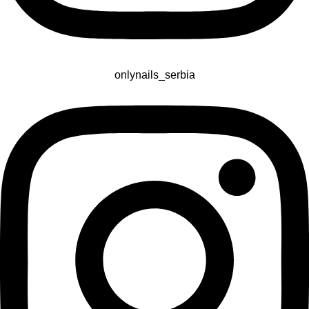
onlynails_serbia