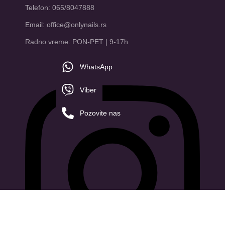
Telefon: 065/8047888
Email: office@onlynails.rs
Radno vreme: PON-PET | 9-17h
WhatsApp
Viber
Pozovite nas