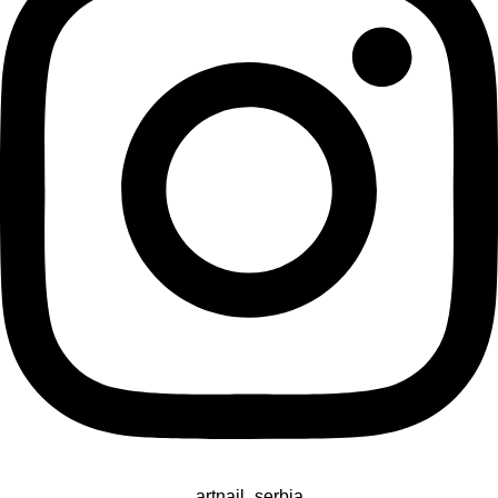
artnail_serbia