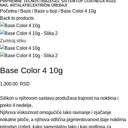
PRIPREMNE TEČNOSTI
BAZE
GEL SISTEM
TOP COAT
NEGA KOŽE
NAIL ART
ALATI
ELEKTRIČNI UREĐAJI
Početna
Baze
Baze u boji
Base Color 4 10g
Back to products
Zumiraj sliku
Base Color 4 10g
1,300.00
RSD
Silikon u njihovom sastavu produžava trajnost na noktima i
preko 4 nedelje.
Njihova viskoznost omogućiće lako ravnanje i ojačanje
nokatne ploče, a njihova odlična pigmentovanost daje noktima
prirodan izgled, kako samostalno tako i kao podloga za