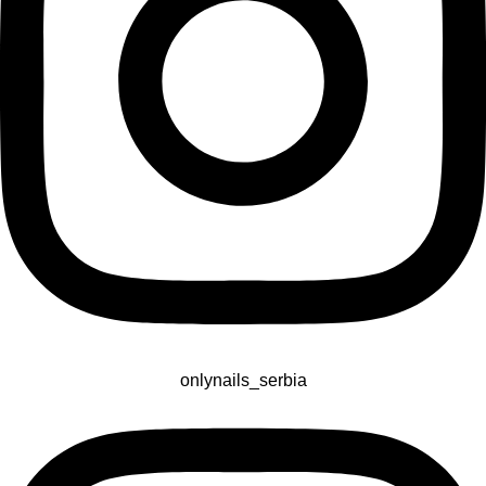
onlynails_serbia