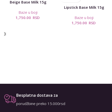
Beige Base Milk 15g
Lipstick Base Milk 15g
Baze u boji
1,750.00
RSD
Baze u boji
1,750.00
RSD
Besplatna dostava za
porudžbine preko 15.000rsd