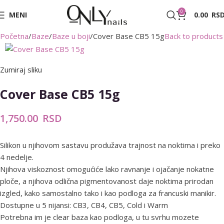
0
MENI
0.00
RS
Početna
Baze
Baze u boji
Cover Base CB5 15g
Back to products
Zumiraj sliku
Cover Base CB5 15g
1,750.00
RSD
Silikon u njihovom sastavu produžava trajnost na noktima i preko
4 nedelje.
Njihova viskoznost omogućiće lako ravnanje i ojačanje nokatne
ploče, a njihova odlična pigmentovanost daje noktima prirodan
izgled, kako samostalno tako i kao podloga za francuski manikir.
Dostupne u 5 nijansi: CB3, CB4, CB5, Cold i Warm
Potrebna im je clear baza kao podloga, u tu svrhu mozete