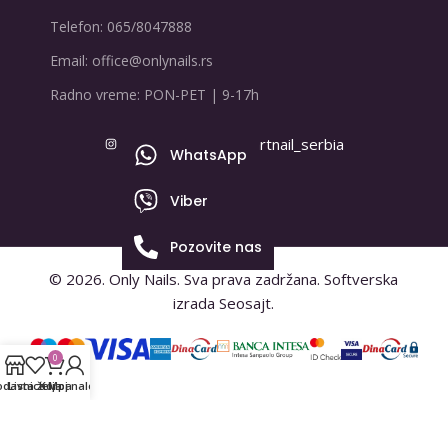
Telefon: 065/8047888
Email: office@onlynails.rs
Radno vreme: PON-PET | 9-17h
onlynails_serbia
artnail_serbia
WhatsApp
Viber
Pozovite nas
© 2026.
Only Nails
. Sva prava zadržana. Softverska
izrada Seosajt.
0
odavnica
Lista želja
Korpa
Moj nalog