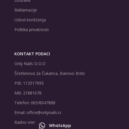
Dostava
Reklamacije
Uslovi korišćenja
Politika privatnosti
KONTAKT PODACI
Only Nails D.O.O
Ščerbinova 2a Čukarica, Banovo Brdo
PIB: 113517995
MB: 21881678
Telefon: 065/8047888
Email: office@onlynails.rs
Radno vreme: PON-PET | 9-17h
WhatsApp