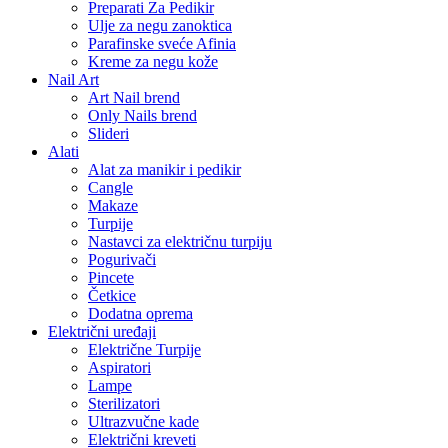
Preparati Za Pedikir
Ulje za negu zanoktica
Parafinske sveće Afinia
Kreme za negu kože
Nail Art
Art Nail brend
Only Nails brend
Slideri
Alati
Alat za manikir i pedikir
Cangle
Makaze
Turpije
Nastavci za električnu turpiju
Pogurivači
Pincete
Četkice
Dodatna oprema
Električni uređaji
Električne Turpije
Aspiratori
Lampe
Sterilizatori
Ultrazvučne kade
Električni kreveti