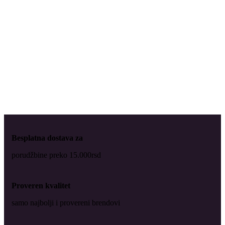
Besplatna dostava za
porudžbine preko 15.000rsd
Proveren kvalitet
samo najbolji i provereni brendovi