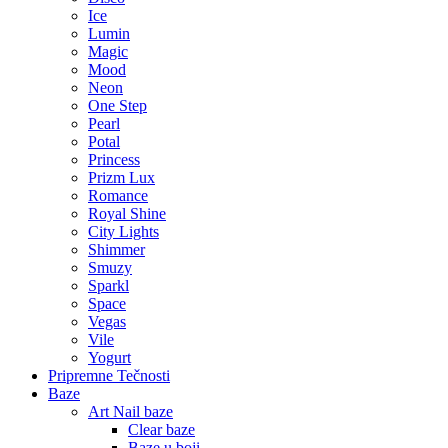
Ice
Lumin
Magic
Mood
Neon
One Step
Pearl
Potal
Princess
Prizm Lux
Romance
Royal Shine
City Lights
Shimmer
Smuzy
Sparkl
Space
Vegas
Vile
Yogurt
Pripremne Tečnosti
Baze
Art Nail baze
Clear baze
Baze u boji