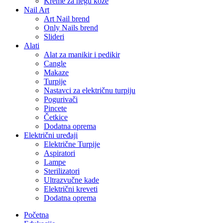
Kreme za negu kože
Nail Art
Art Nail brend
Only Nails brend
Slideri
Alati
Alat za manikir i pedikir
Cangle
Makaze
Turpije
Nastavci za električnu turpiju
Pogurivači
Pincete
Četkice
Dodatna oprema
Električni uređaji
Električne Turpije
Aspiratori
Lampe
Sterilizatori
Ultrazvučne kade
Električni kreveti
Dodatna oprema
Početna