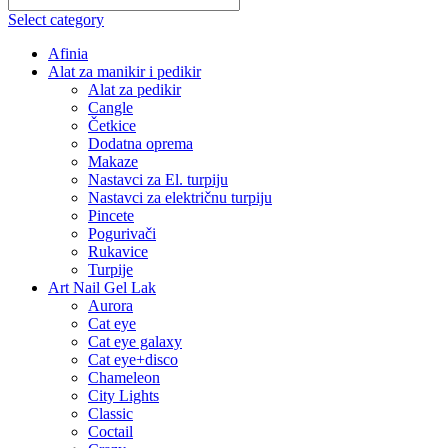
Select category
Afinia
Alat za manikir i pedikir
Alat za pedikir
Cangle
Četkice
Dodatna oprema
Makaze
Nastavci za El. turpiju
Nastavci za električnu turpiju
Pincete
Pogurivači
Rukavice
Turpije
Art Nail Gel Lak
Aurora
Cat eye
Cat eye galaxy
Cat eye+disco
Chameleon
City Lights
Classic
Coctail