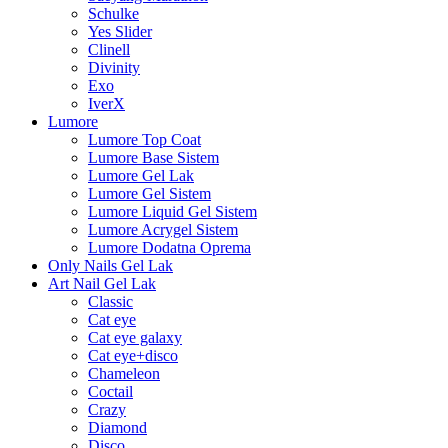
Schulke
Yes Slider
Clinell
Divinity
Exo
IverX
Lumore
Lumore Top Coat
Lumore Base Sistem
Lumore Gel Lak
Lumore Gel Sistem
Lumore Liquid Gel Sistem
Lumore Acrygel Sistem
Lumore Dodatna Oprema
Only Nails Gel Lak
Art Nail Gel Lak
Classic
Cat eye
Cat eye galaxy
Cat eye+disco
Chameleon
Coctail
Crazy
Diamond
Disco