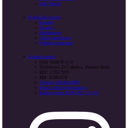
Irina Paunić
Korisnička pomoć
Kontakt
Dostava
Reklamacije
Uslovi korišćenja
Politika privatnosti
Kontakt podaci
Only Nails D.O.O
Ščerbinova 2a Čukarica, Banovo Brdo
PIB: 113517995
MB: 21881678
Telefon: 065/8047888
Email: office@onlynails.rs
Radno vreme: PON-PET | 9-17h