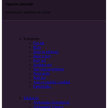
Sigurno plaćanje
pouzećem i uplatom na račun
Kategorije
Gel lak
Baze
Baze sa efektom
Baze u boji
Poly gel
Sculptor gel
Top coat sa efektom
Nega kože
Nail Art
Alat za manikir i pedikir
Elektronika
Edukacije
Aleksandra Drinjaković
Aleksandra Vitanov