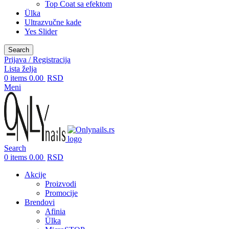
Top Coat sa efektom
Ülka
Ultrazvučne kade
Yes Slider
Search
Prijava / Registracija
Lista želja
0
items
0.00
RSD
Meni
Search
0
items
0.00
RSD
Akcije
Proizvodi
Promocije
Brendovi
Afinia
Ülka