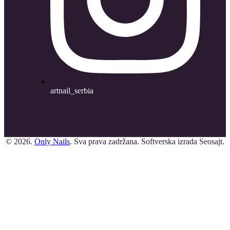
artnail_serbia
© 2026.
Only Nails
. Sva prava zadržana. Softverska izrada Seosajt.