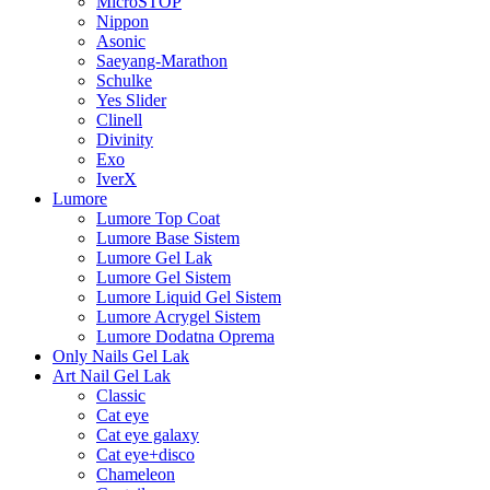
MicroSTOP
Nippon
Asonic
Saeyang-Marathon
Schulke
Yes Slider
Clinell
Divinity
Exo
IverX
Lumore
Lumore Top Coat
Lumore Base Sistem
Lumore Gel Lak
Lumore Gel Sistem
Lumore Liquid Gel Sistem
Lumore Acrygel Sistem
Lumore Dodatna Oprema
Only Nails Gel Lak
Art Nail Gel Lak
Classic
Cat eye
Cat eye galaxy
Cat eye+disco
Chameleon