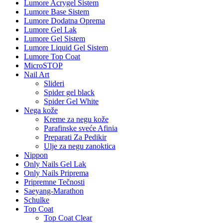
Lumore Acrygel Sistem
Lumore Base Sistem
Lumore Dodatna Oprema
Lumore Gel Lak
Lumore Gel Sistem
Lumore Liquid Gel Sistem
Lumore Top Coat
MicroSTOP
Nail Art
Slideri
Spider gel black
Spider Gel White
Nega kože
Kreme za negu kože
Parafinske sveće Afinia
Preparati Za Pedikir
Ulje za negu zanoktica
Nippon
Only Nails Gel Lak
Only Nails Priprema
Pripremne Tečnosti
Saeyang-Marathon
Schulke
Top Coat
Top Coat Clear