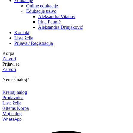
Edukacije
Online edukacije
Edukacije uživo
Aleksandra Vitanov
Irina Paunić
Aleksandra Drinjaković
Kontakt
Lista želja
Prijava / Registracija
Korpa
Zatvori
Prijavi se
Zatvori
Nemaš nalog?
Kreiraj nalog
Prodavnica
Lista želja
0
items
Korpa
Moj nalog
WhatsApp