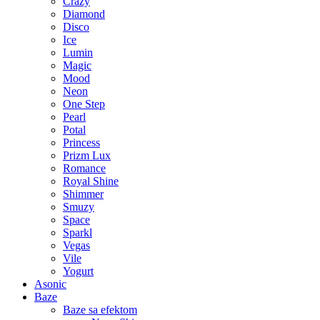
Crazy
Diamond
Disco
Ice
Lumin
Magic
Mood
Neon
One Step
Pearl
Potal
Princess
Prizm Lux
Romance
Royal Shine
Shimmer
Smuzy
Space
Sparkl
Vegas
Vile
Yogurt
Asonic
Baze
Baze sa efektom