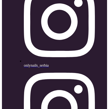
onlynails_serbia