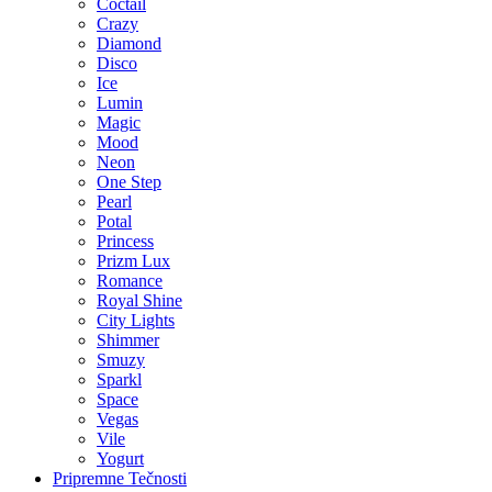
Coctail
Crazy
Diamond
Disco
Ice
Lumin
Magic
Mood
Neon
One Step
Pearl
Potal
Princess
Prizm Lux
Romance
Royal Shine
City Lights
Shimmer
Smuzy
Sparkl
Space
Vegas
Vile
Yogurt
Pripremne Tečnosti