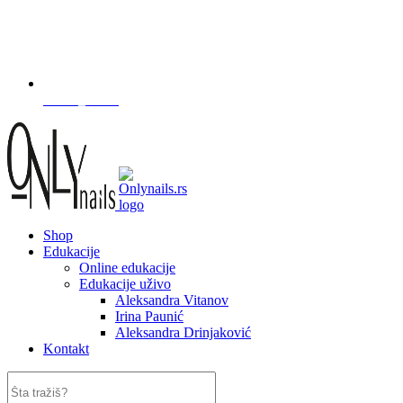
artnail_serbia
Shop
Edukacije
Online edukacije
Edukacije uživo
Aleksandra Vitanov
Irina Paunić
Aleksandra Drinjaković
Kontakt