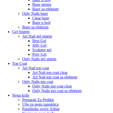
Baze strong
Baze sa efektom
Only Nails baze
Clear baze
Baze u boji
Baze sa efektom
Gel Sistem
Art Nail gel sistem
Best Gel
Jelly Gel
Sculptor gel
Poly Gel
Only Nails gel sistem
Top Coat
Art Nail top coat
Art Nail top coat clear
Art Nail top coat sa efektom
Only Nails top coat
Only Nails top coat clear
Only Nails top coat sa efektom
Nega kože
Preparati Za Pedikir
Ulje za negu zanoktica
Parafinske sveće Afinia