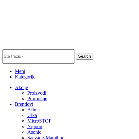
Search
Meni
Kategorije
Akcije
Proizvodi
Promocije
Brendovi
Afinia
Ülka
MicroSTOP
Nippon
Asonic
Saeyang-Marathon