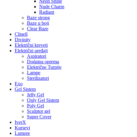
Neon Shine
Nude Charm
Radiant
Baze strong
Baze u boji
Clear Baze
Clinell
Divinity
Električni kreveti
Električni uređaji
Aspiratori
Dodatna oprema
Električne Turpije
Lampe
Sterilizatori
Exo
Gel Sistem
Jelly Gel
Only Gel Sistem
Poly Gel
Sculptor gel
Super Cover
IverX
Kursevi
Lumore