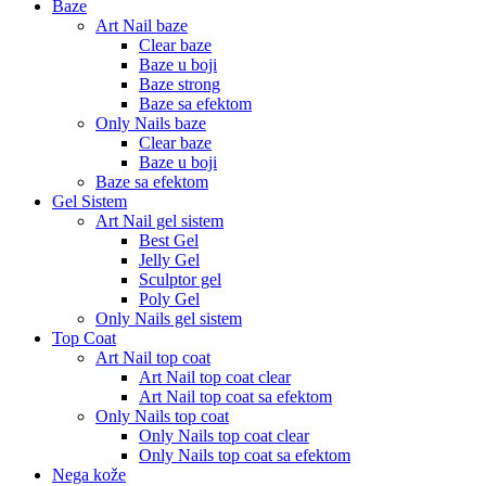
Baze
Art Nail baze
Clear baze
Baze u boji
Baze strong
Baze sa efektom
Only Nails baze
Clear baze
Baze u boji
Baze sa efektom
Gel Sistem
Art Nail gel sistem
Best Gel
Jelly Gel
Sculptor gel
Poly Gel
Only Nails gel sistem
Top Coat
Art Nail top coat
Art Nail top coat clear
Art Nail top coat sa efektom
Only Nails top coat
Only Nails top coat clear
Only Nails top coat sa efektom
Nega kože