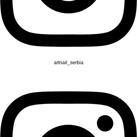
artnail_serbia