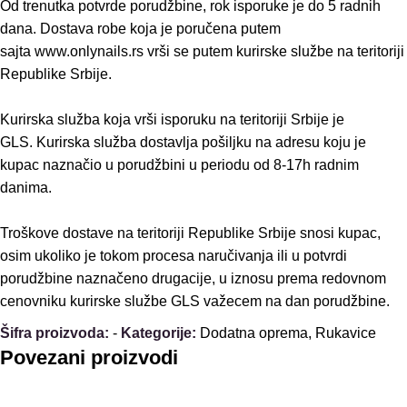
Od trenutka potvrde porudžbine, rok isporuke je do 5 radnih
dana. Dostava robe koja je poručena putem
sajta www.onlynails.rs vrši se putem kurirske službe na teritoriji
Republike Srbije.
Kurirska služba koja vrši isporuku na teritoriji Srbije je
GLS. Kurirska služba dostavlja pošiljku na adresu koju je
kupac naznačio u porudžbini u periodu od 8-17h radnim
danima.
Troškove dostave na teritoriji Republike Srbije snosi kupac,
osim ukoliko je tokom procesa naručivanja ili u potvrdi
porudžbine naznačeno drugacije, u iznosu prema redovnom
cenovniku kurirske službe GLS važecem na dan porudžbine.
Šifra proizvoda:
-
Kategorije:
Dodatna oprema
,
Rukavice
Povezani proizvodi