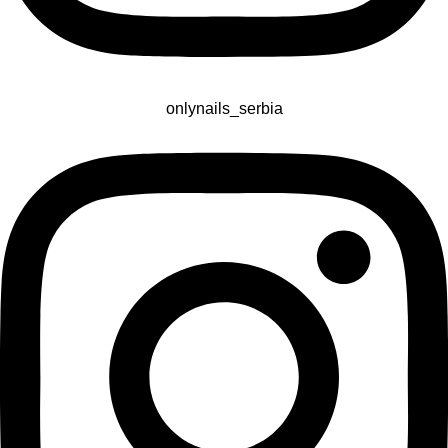
onlynails_serbia