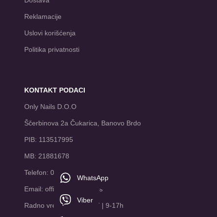
Dostava
Reklamacije
Uslovi korišćenja
Politika privatnosti
KONTAKT PODACI
Only Nails D.O.O
Ščerbinova 2a Čukarica, Banovo Brdo
PIB: 113517995
MB: 21881678
Telefon: 065/8047888
WhatsApp
Email: office@onlynails.rs
Viber
Radno vreme: PON-PET | 9-17h