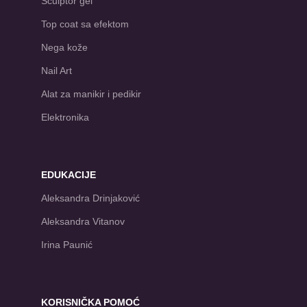
Sculptor gel
Top coat sa efektom
Nega kože
Nail Art
Alat za manikir i pedikir
Elektronika
EDUKACIJE
Aleksandra Drinjaković
Aleksandra Vitanov
Irina Paunić
KORISNIČKA POMOĆ