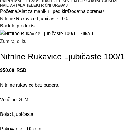
PRIPREMNE TEČNOSTI
BAZE
GEL SISTEM
TOP COAT
NEGA KOŽE
NAIL ART
ALATI
ELEKTRIČNI UREĐAJI
Početna
Alat za manikir i pedikir
Dodatna oprema
Nitrilne Rukavice Ljubičaste 100/1
Back to products
Zumiraj sliku
Nitrilne Rukavice Ljubičaste 100/1
950.00
RSD
Nitrilne rukavice bez pudera.
Veličine: S, M
Boja: Ljubičasta
Pakovanje: 100kom