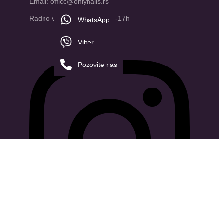
Email: office@onlynails.rs
Radno vreme: PON-PET | 9-17h
WhatsApp
Viber
Pozovite nas