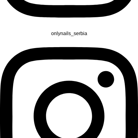
onlynails_serbia