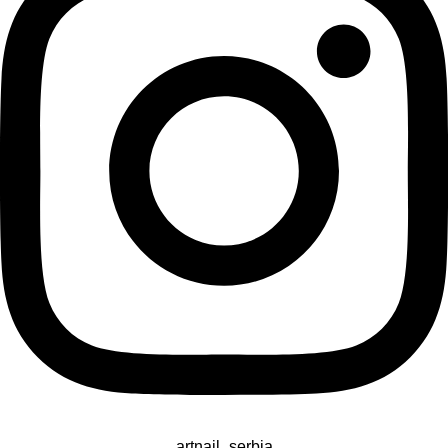
artnail_serbia