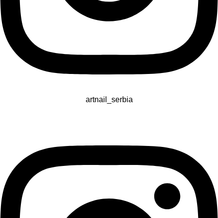
artnail_serbia