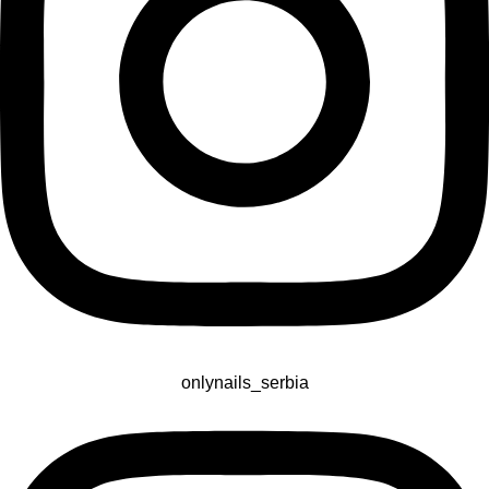
onlynails_serbia