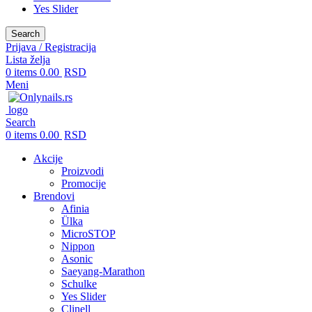
Yes Slider
Search
Prijava / Registracija
Lista želja
0
items
0.00
RSD
Meni
Search
0
items
0.00
RSD
Akcije
Proizvodi
Promocije
Brendovi
Afinia
Ülka
MicroSTOP
Nippon
Asonic
Saeyang-Marathon
Schulke
Yes Slider
Clinell