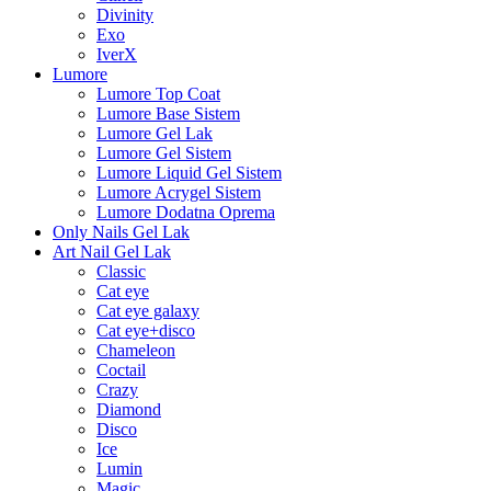
Divinity
Exo
IverX
Lumore
Lumore Top Coat
Lumore Base Sistem
Lumore Gel Lak
Lumore Gel Sistem
Lumore Liquid Gel Sistem
Lumore Acrygel Sistem
Lumore Dodatna Oprema
Only Nails Gel Lak
Art Nail Gel Lak
Classic
Cat eye
Cat eye galaxy
Cat eye+disco
Chameleon
Coctail
Crazy
Diamond
Disco
Ice
Lumin
Magic