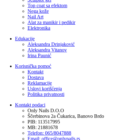
Top coat sa efektom
Nega kože
Nail Art
Alat za manikir i pedikir
Elektronika
Edukacije
Aleksandra Drinjaković
Aleksandra Vitanov
Irina Paunić
Korisnička pomoć
Kontakt
Dostava
Reklamacije
Uslovi korišćenja
Politika privatnosti
Kontakt podaci
Only Nails D.O.O
Ščerbinova 2a Čukarica, Banovo Brdo
PIB: 113517995
MB: 21881678
Telefon: 065/8047888
Email: office@onlynails.rs