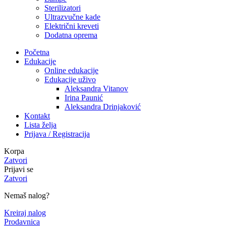
Sterilizatori
Ultrazvučne kade
Električni kreveti
Dodatna oprema
Početna
Edukacije
Online edukacije
Edukacije uživo
Aleksandra Vitanov
Irina Paunić
Aleksandra Drinjaković
Kontakt
Lista želja
Prijava / Registracija
Korpa
Zatvori
Prijavi se
Zatvori
Nemaš nalog?
Kreiraj nalog
Prodavnica