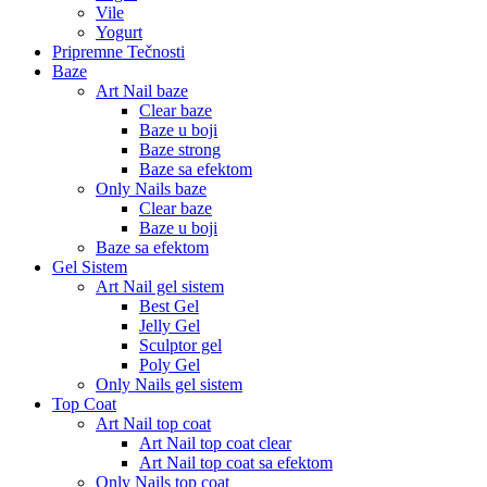
Vile
Yogurt
Pripremne Tečnosti
Baze
Art Nail baze
Clear baze
Baze u boji
Baze strong
Baze sa efektom
Only Nails baze
Clear baze
Baze u boji
Baze sa efektom
Gel Sistem
Art Nail gel sistem
Best Gel
Jelly Gel
Sculptor gel
Poly Gel
Only Nails gel sistem
Top Coat
Art Nail top coat
Art Nail top coat clear
Art Nail top coat sa efektom
Only Nails top coat