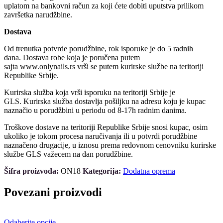
uplatom na bankovni račun za koji ćete dobiti uputstva prilikom
završetka narudžbine.
Dostava
Od trenutka potvrde porudžbine, rok isporuke je do 5 radnih
dana. Dostava robe koja je poručena putem
sajta www.onlynails.rs vrši se putem kurirske službe na teritoriji
Republike Srbije.
Kurirska služba koja vrši isporuku na teritoriji Srbije je
GLS. Kurirska služba dostavlja pošiljku na adresu koju je kupac
naznačio u porudžbini u periodu od 8-17h radnim danima.
Troškove dostave na teritoriji Republike Srbije snosi kupac, osim
ukoliko je tokom procesa naručivanja ili u potvrdi porudžbine
naznačeno drugacije, u iznosu prema redovnom cenovniku kurirske
službe GLS važecem na dan porudžbine.
Šifra proizvoda:
ON18
Kategorija:
Dodatna oprema
Povezani proizvodi
Ovaj
Odaberite opcije