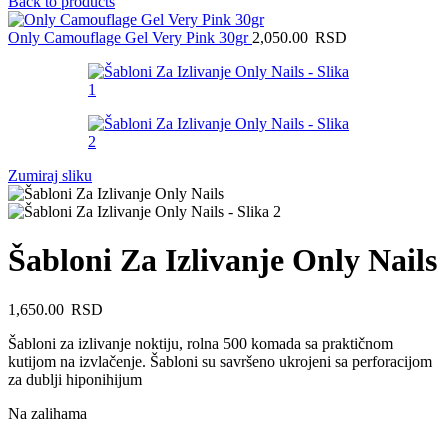
Back to products
Only Camouflage Gel Very Pink 30gr
2,050.00
RSD
Zumiraj sliku
Šabloni Za Izlivanje Only Nails
1,650.00
RSD
Šabloni za izlivanje noktiju, rolna 500 komada sa praktičnom
kutijom na izvlačenje. Šabloni su savršeno ukrojeni sa perforacijom
za dublji hiponihijum
Na zalihama