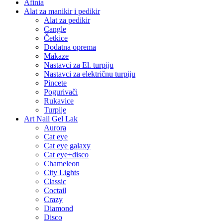
Afinia
Alat za manikir i pedikir
Alat za pedikir
Cangle
Četkice
Dodatna oprema
Makaze
Nastavci za El. turpiju
Nastavci za električnu turpiju
Pincete
Pogurivači
Rukavice
Turpije
Art Nail Gel Lak
Aurora
Cat eye
Cat eye galaxy
Cat eye+disco
Chameleon
City Lights
Classic
Coctail
Crazy
Diamond
Disco