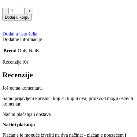
Šabloni
Za
Dodaj u korpu
Izlivanje
Only
Nails
Dodaj u listu želja
količina
Dodatne informacije
Brend
Only Nails
Recenzije (0)
Recenzije
Još nema komentara.
Samo prijavljeni korisnici koji su kupili ovaj proizvod mogu ostaviti
komentar.
Načini plaćanja i dostava
Načini plaćanja
Plaćanje je moguće izvršiti na dva načina: - plaćanje pouzećem i