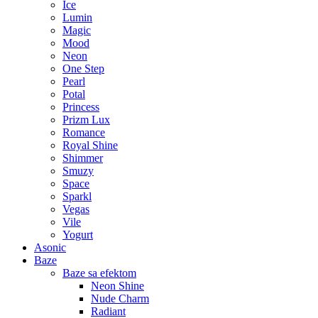
Ice
Lumin
Magic
Mood
Neon
One Step
Pearl
Potal
Princess
Prizm Lux
Romance
Royal Shine
Shimmer
Smuzy
Space
Sparkl
Vegas
Vile
Yogurt
Asonic
Baze
Baze sa efektom
Neon Shine
Nude Charm
Radiant