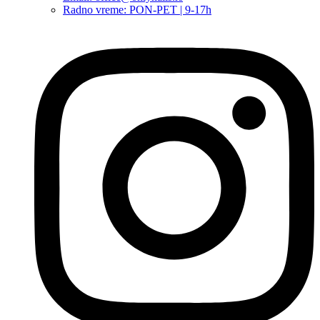
Radno vreme: PON-PET | 9-17h