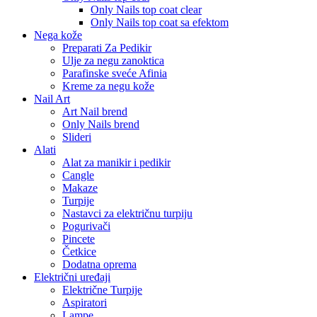
Only Nails top coat clear
Only Nails top coat sa efektom
Nega kože
Preparati Za Pedikir
Ulje za negu zanoktica
Parafinske sveće Afinia
Kreme za negu kože
Nail Art
Art Nail brend
Only Nails brend
Slideri
Alati
Alat za manikir i pedikir
Cangle
Makaze
Turpije
Nastavci za električnu turpiju
Pogurivači
Pincete
Četkice
Dodatna oprema
Električni uređaji
Električne Turpije
Aspiratori
Lampe