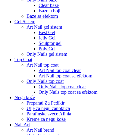
Clear baze
Baze u boji
Baze sa efektom
Gel Sistem
Art Nail gel sistem
Best Gel
Jelly Gel
Sculptor gel
Poly Gel
Only Nails gel sistem
Top Coat
Art Nail top coat
Art Nail top coat clear
Art Nail top coat sa efektom
Only Nails top coat
Only Nails top coat clear
Only Nails top coat sa efektom
Nega kože
Preparati Za Pedikir
Ulje za negu zanoktica
Parafinske sveće Afinia
Kreme za negu kože
Nail Art
Art Nail brend