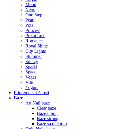
Mood
Neon
One Step
Pearl
Potal
Princess
Prizm Lux
Romance
Royal Shine
City Lights
Shimmer
Smuzy
Sparkl
Space
Vegas
Vile
Yogurt
Pripremne Tečnosti
Baze
Art Nail baze
Clear baze
Baze u boji
Baze strong
Baze sa efektom
Only Nails baze