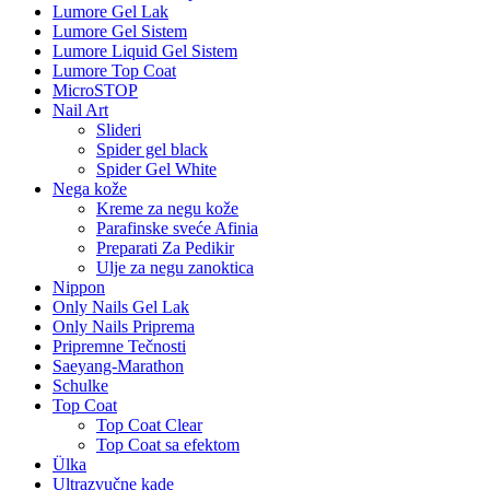
Lumore Gel Lak
Lumore Gel Sistem
Lumore Liquid Gel Sistem
Lumore Top Coat
MicroSTOP
Nail Art
Slideri
Spider gel black
Spider Gel White
Nega kože
Kreme za negu kože
Parafinske sveće Afinia
Preparati Za Pedikir
Ulje za negu zanoktica
Nippon
Only Nails Gel Lak
Only Nails Priprema
Pripremne Tečnosti
Saeyang-Marathon
Schulke
Top Coat
Top Coat Clear
Top Coat sa efektom
Ülka
Ultrazvučne kade