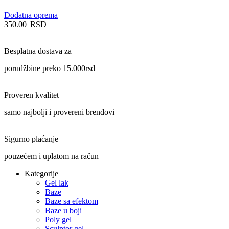
Dodatna oprema
350.00
RSD
Besplatna dostava za
porudžbine preko 15.000rsd
Proveren kvalitet
samo najbolji i provereni brendovi
Sigurno plaćanje
pouzećem i uplatom na račun
Kategorije
Gel lak
Baze
Baze sa efektom
Baze u boji
Poly gel
Sculptor gel