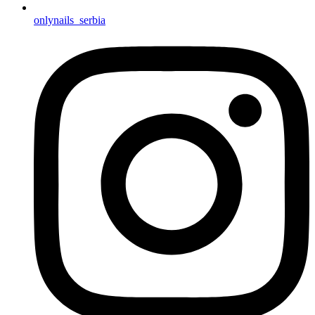
onlynails_serbia