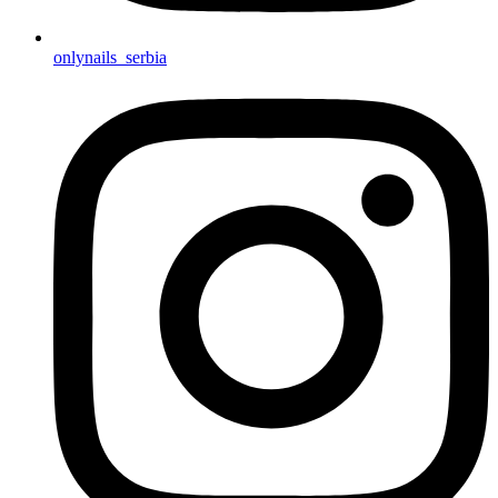
onlynails_serbia