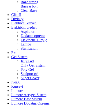
Baze strong
Baze u boji
Clear Baze
Clinell
Divinity
Električni kreveti
Električni uređaji
Aspiratori
Dodatna oprema
Električne Turpije
Lampe
Sterilizatori
Exo
Gel Sistem
Jelly Gel
Only Gel Sistem
Poly Gel
Sculptor gel
Super Cover
IverX
Kursevi
Lumore
Lumore Acrygel Sistem
Lumore Base Sistem
Lumore Dodatna Oprema