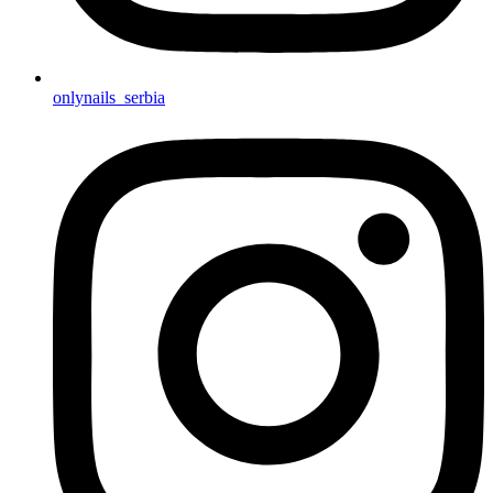
onlynails_serbia