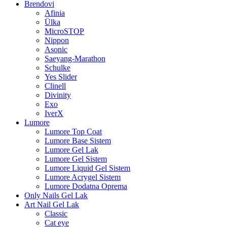
Brendovi
Afinia
Ülka
MicroSTOP
Nippon
Asonic
Saeyang-Marathon
Schulke
Yes Slider
Clinell
Divinity
Exo
IverX
Lumore
Lumore Top Coat
Lumore Base Sistem
Lumore Gel Lak
Lumore Gel Sistem
Lumore Liquid Gel Sistem
Lumore Acrygel Sistem
Lumore Dodatna Oprema
Only Nails Gel Lak
Art Nail Gel Lak
Classic
Cat eye