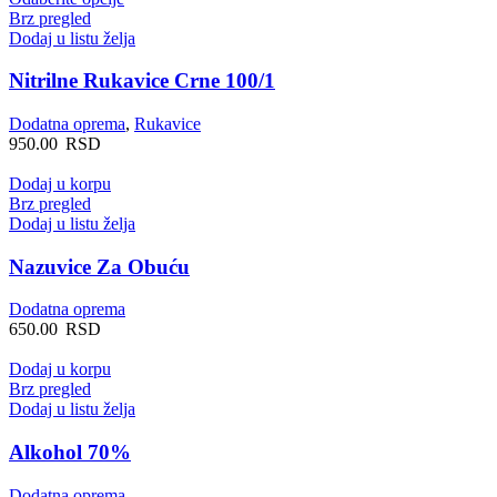
proizvod
Brz pregled
ima
Dodaj u listu želja
više
varijanti.
Nitrilne Rukavice Crne 100/1
Opcije
mogu
Dodatna oprema
,
Rukavice
biti
950.00
RSD
izabrane
na
Dodaj u korpu
stranici
Brz pregled
proizvoda.
Dodaj u listu želja
Nazuvice Za Obuću
Dodatna oprema
650.00
RSD
Dodaj u korpu
Brz pregled
Dodaj u listu želja
Alkohol 70%
Dodatna oprema