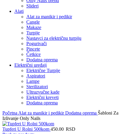
Only Nails brend
Slideri
Alati
Alat za manikir i pedikir
Cangle
Makaze
Turpije
Nastavci za električnu turpiju
Pogurivači
Pincete
Četkice
Dodatna oprema
Električni uređaji
Električne Turpije
Aspiratori
Lampe
Sterilizatori
Ultrazvučne kade
Električni kreveti
Dodatna oprema
Početna
Alat za manikir i pedikir
Dodatna oprema
Šabloni Za
Izlivanje Only Nails
Tupferi U Rolni 500kom
450.00
RSD