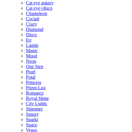
Cat eye galaxy
Cat eye+disco
Chameleon
Coctail
Crazy
Diamond
Disco
Ice
Lumin
Magic
Mood
Neon
One Step
Pearl
Potal
Princess
Prizm Lux
Romance
Royal Shine
City Lights
Shimmer
Smuzy
Sparkl
Space
Vegas