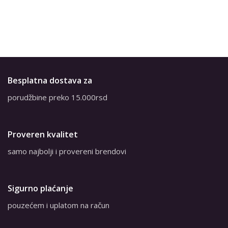
Besplatna dostava za
porudžbine preko 15.000rsd
Proveren kvalitet
samo najbolji i provereni brendovi
Sigurno plaćanje
pouzećem i uplatom na račun