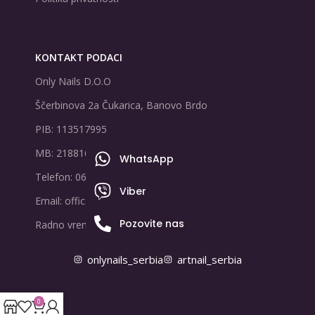
KONTAKT PODACI
Only Nails D.O.O
Ščerbinova 2a Čukarica, Banovo Brdo
PIB: 113517995
MB: 21881678
WhatsApp
Telefon: 065/8047888
Viber
Email: office@onlynails.rs
Pozovite nas
Radno vreme: PON-PET | 9-17h
onlynails_serbia
artnail_serbia
0