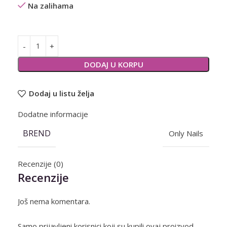
Na zalihama
Alternative:
DODAJ U KORPU
Dodaj u listu želja
Dodatne informacije
BREND
Only Nails
Recenzije (0)
Recenzije
Još nema komentara.
Samo prijavljeni korisnici koji su kupili ovaj proizvod