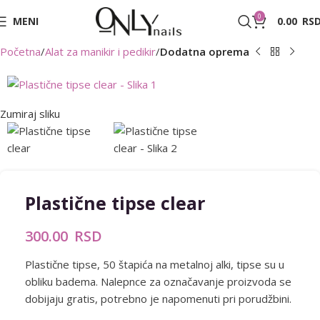
0
MENI
0.00
RS
Početna
Alat za manikir i pedikir
Dodatna oprema
Zumiraj sliku
Plastične tipse clear
300.00
RSD
Plastične tipse, 50 štapića na metalnoj alki, tipse su u
obliku badema. Nalepnce za označavanje proizvoda se
dobijaju gratis, potrebno je napomenuti pri porudžbini.