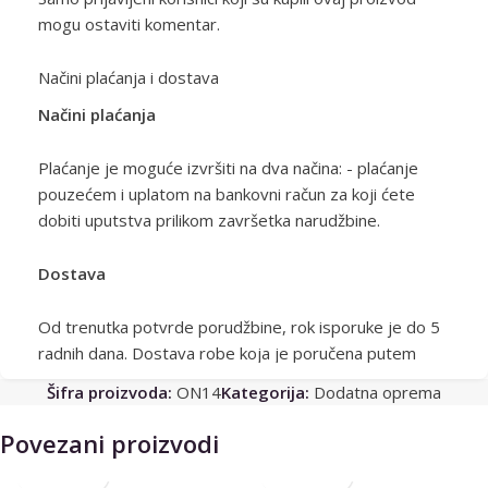
mogu ostaviti komentar.
Načini plaćanja i dostava
Načini plaćanja
Plaćanje je moguće izvršiti na dva načina: - plaćanje
pouzećem i uplatom na bankovni račun za koji ćete
dobiti uputstva prilikom završetka narudžbine.
Dostava
Od trenutka potvrde porudžbine, rok isporuke je do 5
radnih dana. Dostava robe koja je poručena putem
sajta www.onlynails.rs vrši se putem kurirske službe na
Šifra proizvoda:
ON14
Kategorija:
Dodatna oprema
teritoriji Republike Srbije.
Povezani proizvodi
Kurirska služba koja vrši isporuku na teritoriji Srbije je
GLS. Kurirska služba dostavlja pošiljku na adresu koju