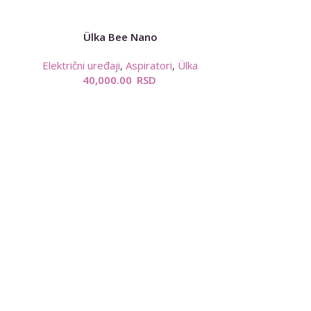
Ülka Bee Nano
Električni uređaji
,
Aspiratori
,
Ülka
40,000.00
RSD
Ülka Stala
15