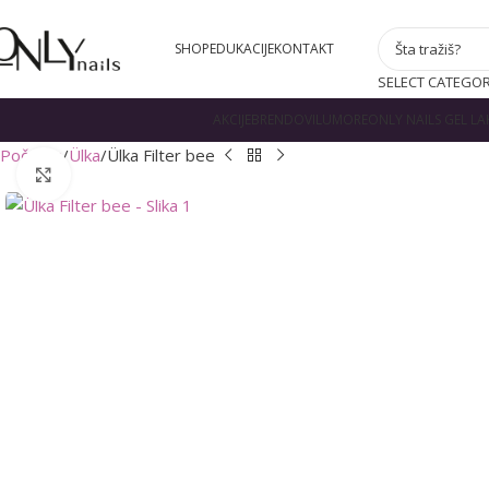
SHOP
EDUKACIJE
KONTAKT
SELECT CATEGO
AKCIJE
BRENDOVI
LUMORE
ONLY NAILS GEL LA
Početna
Ülka
Ülka Filter bee
Zumiraj sliku