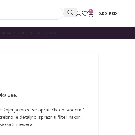
0
0.00
RSD
AIL ART
ALATI
ELEKTRIČNI UREĐAJI
Ulka Bee.
pražnjenja može se oprati čistom vodom (
trebno je detaljno isprazniti filter nakon
a svaka 3 meseca.