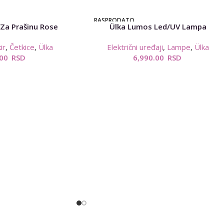
RASPRODATO
 Za Prašinu Rose
Ülka Lumos Led/UV Lampa
ir
,
Četkice
,
Ülka
Električni uređaji
,
Lampe
,
Ülka
.00
RSD
6,990.00
RSD