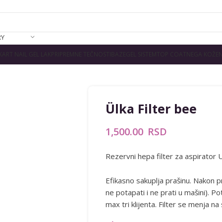
RY
K
ART NAIL GEL LAK
PRIPREMNE TEČNOSTI
BAZE
GEL SISTEM
TOP COAT
NEGA KOŽE
N
Ülka Filter bee
1,500.00
RSD
Rezervni hepa filter za aspirator 
Efikasno sakuplja prašinu. Nakon 
ne potapati i ne prati u mašini). Po
max tri klijenta. Filter se menja n