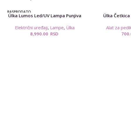
RASPRODATO
Ülka Lumos Led/UV Lampa Punjiva
Ülka Četkica
Električni uređaji
,
Lampe
,
Ülka
Alat za pedik
8,990.00
RSD
700