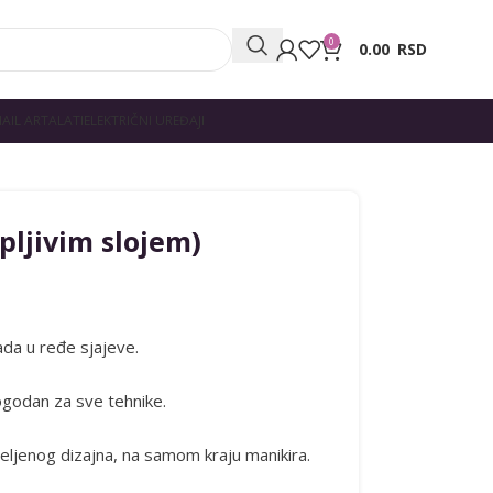
0
0.00
RSD
AIL ART
ALATI
ELEKTRIČNI UREĐAJI
pljivim slojem)
pada u ređe sjajeve.
Pogodan za sve tehnike.
eljenog dizajna, na samom kraju manikira.