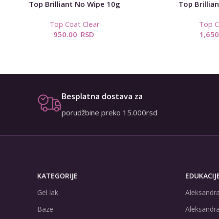
Top Brilliant No Wipe 10g
Top Brillia
Top Coat Clear
Top C
950.00
RSD
1,65
Besplatna dostava za
porudžbine preko 15.000rsd
KATEGORIJE
EDUKACIJ
Gel lak
Aleksandra
Baze
Aleksandra