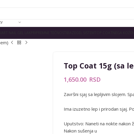
RY
K
ART NAIL GEL LAK
PRIPREMNE TEČNOSTI
BAZE
GEL SISTEM
TOP COAT
NEGA KOŽE
N
ojem)
Top Coat 15g (sa le
1,650.00
RSD
Završni sjaj sa lepljivim slojem. S
Ima izuzetno lep i prirodan sjaj. 
Uputstvo: Naneti na nokte nakon ž
Nakon sušenja u