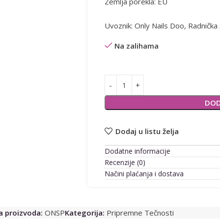
Zemlja porekla: EU
Uvoznik: Only Nails Doo, Radničk
Na zalihama
Alternative:
DOD
Dodaj u listu želja
Dodatne informacije
Recenzije (0)
Načini plaćanja i dostava
ra proizvoda:
ONSP
Kategorija:
Pripremne Tečnosti