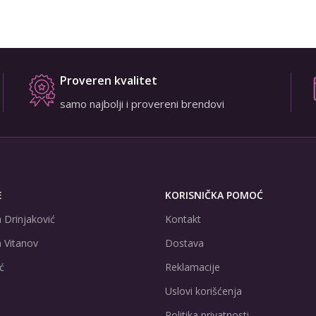
Proveren kvalitet
samo najbolji i provereni brendovi
E
KORISNIČKA POMOĆ
 Drinjaković
Kontakt
 Vitanov
Dostava
ć
Reklamacije
Uslovi korišćenja
Politika privatnosti