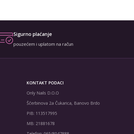
Sigurno plaćanje
pouzećem i uplatom na račun
KONTAKT PODACI
Only Nails D.O.O
Ščerbinova 2a Čukarica, Banovo Brdo
PIB: 113517995
MB: 21881678
Telefon: 065/8047888