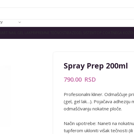
RY
K
ART NAIL GEL LAK
PRIPREMNE TEČNOSTI
BAZE
GEL SISTEM
TOP COAT
NEGA KOŽE
N
Spray Prep 200ml
790.00
RSD
Profesionalni kliner. Odmašćuje pr
(gel, gel lak…). Pojačava adheziju 
odmašćivanju nokatne ploče.
Način upotrebe: Naneti na nokatnu
tupferom ukloniti višak tečnosti (i