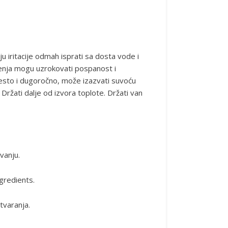
aju iritacije odmah isprati sa dosta vode i
renja mogu uzrokovati pospanost i
ečesto i dugoročno, može izazvati suvoću
 Držati dalje od izvora toplote. Držati van
vanju.
gredients.
tvaranja.