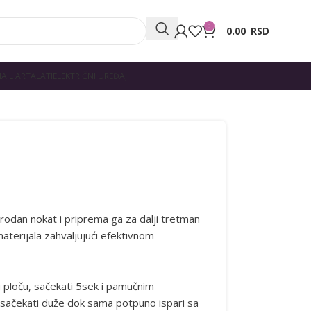
0
0.00
RSD
AIL ART
ALATI
ELEKTRIČNI UREĐAJI
irodan nokat i priprema ga za dalji tretman
materijala zahvaljujući efektivnom
 ploču, sačekati 5sek i pamučnim
li sačekati duže dok sama potpuno ispari sa