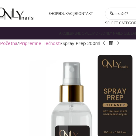
SHOP
EDUKACIJE
KONTAKT
SELECT CATEGO
AKCIJE
BRENDOVI
LUMORE
ONLY NAILS GEL LA
Početna
Pripremne Tečnosti
Spray Prep 200ml