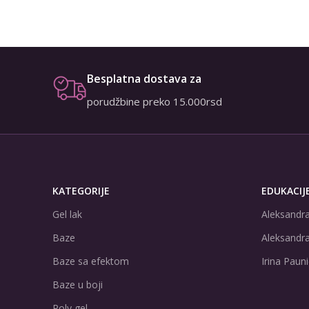
Besplatna dostava za
porudžbine preko 15.000rsd
KATEGORIJE
EDUKACIJ
Gel lak
Aleksandra
Baze
Aleksandra
Baze sa efektom
Irina Pauni
Baze u boji
Poly gel