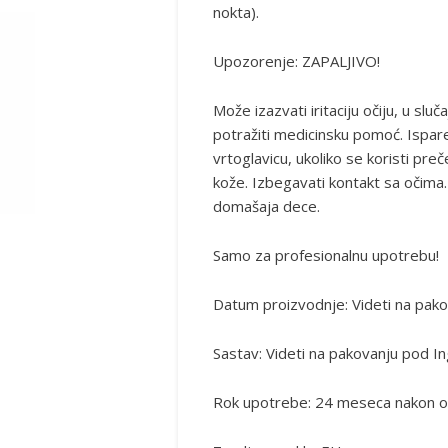
nokta).
Upozorenje: ZAPALJIVO!
Može izazvati iritaciju očiju, u sluč
potražiti medicinsku pomoć. Ispa
vrtoglavicu, ukoliko se koristi pr
kože. Izbegavati kontakt sa očima.
domašaja dece.
Samo za profesionalnu upotrebu!
Datum proizvodnje: Videti na pako
Sastav: Videti na pakovanju pod In
Rok upotrebe: 24 meseca nakon o