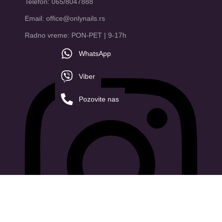
Telefon: 065/8047888
Email: office@onlynails.rs
Radno vreme: PON-PET | 9-17h
WhatsApp
Viber
Pozovite nas