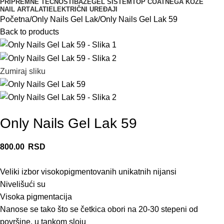
PRIPREMNE TEČNOSTI
BAZE
GEL SISTEM
TOP COAT
NEGA KOŽE
NAIL ART
ALATI
ELEKTRIČNI UREĐAJI
Početna
Only Nails Gel Lak
Only Nails Gel Lak 59
Back to products
Zumiraj sliku
Only Nails Gel Lak 59
800.00
RSD
Veliki izbor visokopigmentovanih unikatnih nijansi
Nivelišući su
Visoka pigmentacija
Nanose se tako što se četkica obori na 20-30 stepeni od
površine, u tankom sloju