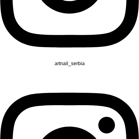
artnail_serbia