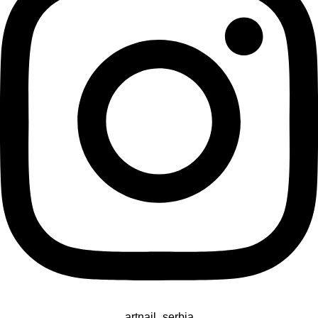
artnail_serbia