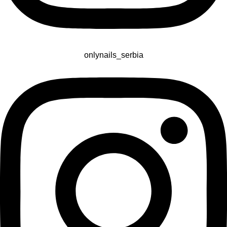
onlynails_serbia