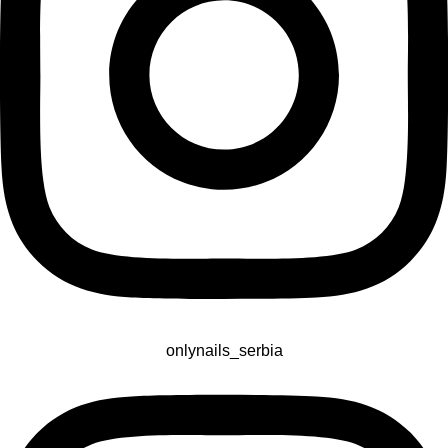
onlynails_serbia