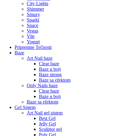
City Lights
Shimmer
Smuzy
Sparkl
Space
Vegas
Vile
Yogurt
Pripremne Tečnosti
Baze
Art Nail baze
Clear baze
Baze u boji
Baze strong
Baze sa efektom
Only Nails baze
Clear baze
Baze u boji
Baze sa efektom
Gel Sistem
Art Nail gel sistem
Best Gel
Jelly Gel
Sculptor gel
Poly Gel