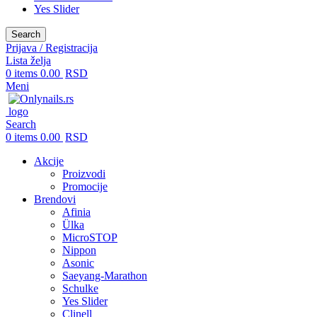
Yes Slider
Search
Prijava / Registracija
Lista želja
0
items
0.00
RSD
Meni
Search
0
items
0.00
RSD
Akcije
Proizvodi
Promocije
Brendovi
Afinia
Ülka
MicroSTOP
Nippon
Asonic
Saeyang-Marathon
Schulke
Yes Slider
Clinell