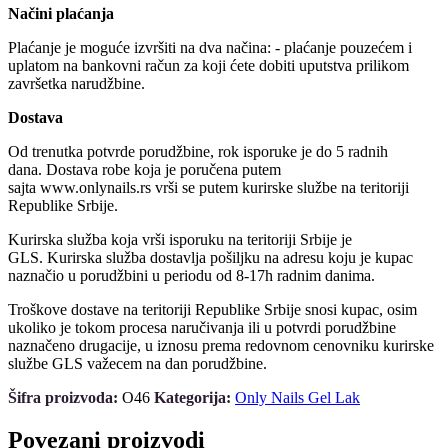
Načini plaćanja
Plaćanje je moguće izvršiti na dva načina: - plaćanje pouzećem i
uplatom na bankovni račun za koji ćete dobiti uputstva prilikom
završetka narudžbine.
Dostava
Od trenutka potvrde porudžbine, rok isporuke je do 5 radnih
dana. Dostava robe koja je poručena putem
sajta www.onlynails.rs vrši se putem kurirske službe na teritoriji
Republike Srbije.
Kurirska služba koja vrši isporuku na teritoriji Srbije je
GLS. Kurirska služba dostavlja pošiljku na adresu koju je kupac
naznačio u porudžbini u periodu od 8-17h radnim danima.
Troškove dostave na teritoriji Republike Srbije snosi kupac, osim
ukoliko je tokom procesa naručivanja ili u potvrdi porudžbine
naznačeno drugacije, u iznosu prema redovnom cenovniku kurirske
službe GLS važecem na dan porudžbine.
Šifra proizvoda:
O46
Kategorija:
Only Nails Gel Lak
Povezani proizvodi