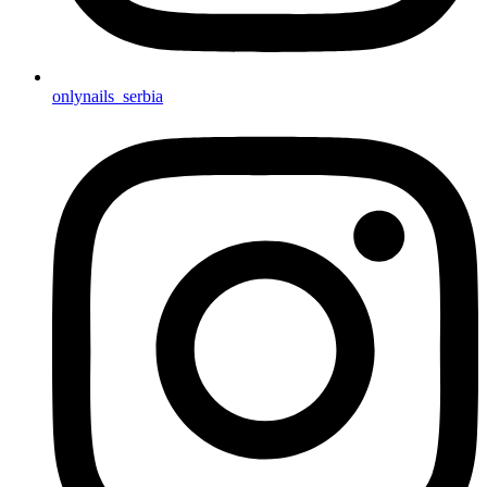
onlynails_serbia