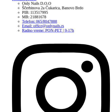
Only Nails D.O.O
Ščerbinova 2a Čukarica, Banovo Brdo
PIB: 113517995
MB: 21881678
Telefon: 065/8047888
Email: office@onlynails.rs
Radno vreme: PON-PET | 9-17h