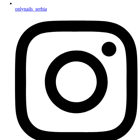
onlynails_serbia