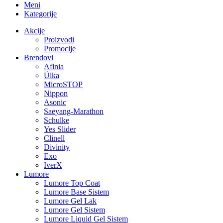
Meni
Kategorije
Akcije
Proizvodi
Promocije
Brendovi
Afinia
Ülka
MicroSTOP
Nippon
Asonic
Saeyang-Marathon
Schulke
Yes Slider
Clinell
Divinity
Exo
IverX
Lumore
Lumore Top Coat
Lumore Base Sistem
Lumore Gel Lak
Lumore Gel Sistem
Lumore Liquid Gel Sistem