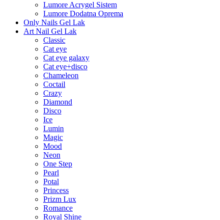
Lumore Acrygel Sistem
Lumore Dodatna Oprema
Only Nails Gel Lak
Art Nail Gel Lak
Classic
Cat eye
Cat eye galaxy
Cat eye+disco
Chameleon
Coctail
Crazy
Diamond
Disco
Ice
Lumin
Magic
Mood
Neon
One Step
Pearl
Potal
Princess
Prizm Lux
Romance
Royal Shine