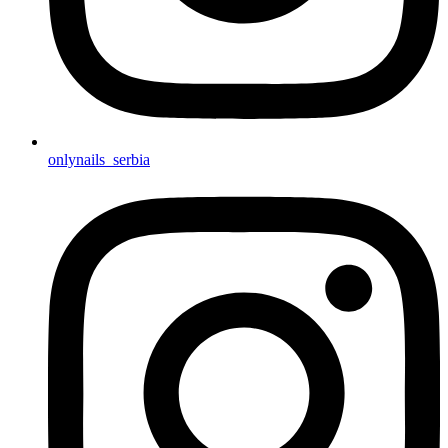
onlynails_serbia