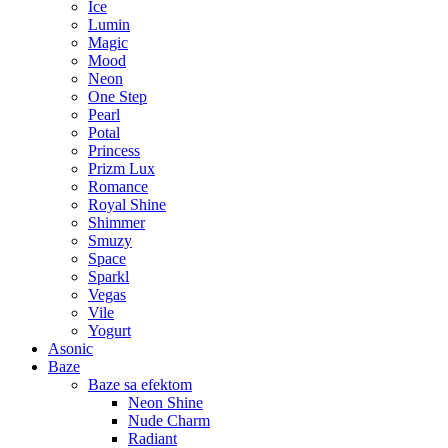
Ice
Lumin
Magic
Mood
Neon
One Step
Pearl
Potal
Princess
Prizm Lux
Romance
Royal Shine
Shimmer
Smuzy
Space
Sparkl
Vegas
Vile
Yogurt
Asonic
Baze
Baze sa efektom
Neon Shine
Nude Charm
Radiant