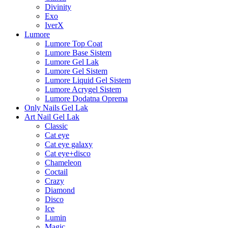
Divinity
Exo
IverX
Lumore
Lumore Top Coat
Lumore Base Sistem
Lumore Gel Lak
Lumore Gel Sistem
Lumore Liquid Gel Sistem
Lumore Acrygel Sistem
Lumore Dodatna Oprema
Only Nails Gel Lak
Art Nail Gel Lak
Classic
Cat eye
Cat eye galaxy
Cat eye+disco
Chameleon
Coctail
Crazy
Diamond
Disco
Ice
Lumin
Magic