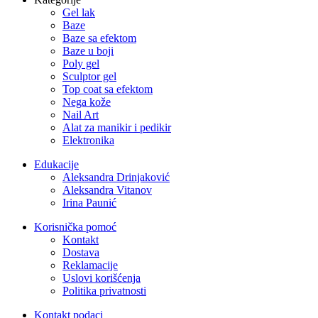
Gel lak
Baze
Baze sa efektom
Baze u boji
Poly gel
Sculptor gel
Top coat sa efektom
Nega kože
Nail Art
Alat za manikir i pedikir
Elektronika
Edukacije
Aleksandra Drinjaković
Aleksandra Vitanov
Irina Paunić
Korisnička pomoć
Kontakt
Dostava
Reklamacije
Uslovi korišćenja
Politika privatnosti
Kontakt podaci