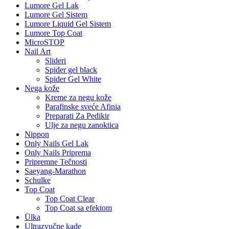
Lumore Gel Lak
Lumore Gel Sistem
Lumore Liquid Gel Sistem
Lumore Top Coat
MicroSTOP
Nail Art
Slideri
Spider gel black
Spider Gel White
Nega kože
Kreme za negu kože
Parafinske sveće Afinia
Preparati Za Pedikir
Ulje za negu zanoktica
Nippon
Only Nails Gel Lak
Only Nails Priprema
Pripremne Tečnosti
Saeyang-Marathon
Schulke
Top Coat
Top Coat Clear
Top Coat sa efektom
Ülka
Ultrazvučne kade