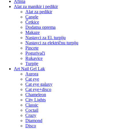
Afinia
Alat za manikir i pedikir
Alat za pedikir
Cangle
Četkice
Dodatna oprema
Makaze
Nastavci za El. turpiju
Nastavci za električnu turpiju
Pincete
Pogurivači
Rukavice
Turpije
Art Nail Gel Lak
Aurora
Cat eye
Cat eye galaxy
Cat eye+disco
Chameleon
City Lights
Classic
Coctail
Crazy
Diamond
Disco