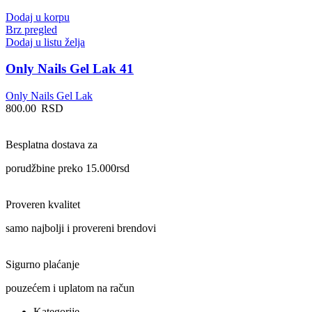
Dodaj u korpu
Brz pregled
Dodaj u listu želja
Only Nails Gel Lak 41
Only Nails Gel Lak
800.00
RSD
Besplatna dostava za
porudžbine preko 15.000rsd
Proveren kvalitet
samo najbolji i provereni brendovi
Sigurno plaćanje
pouzećem i uplatom na račun
Kategorije