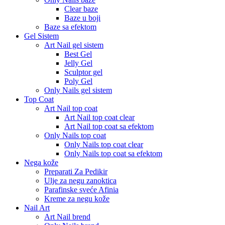
Clear baze
Baze u boji
Baze sa efektom
Gel Sistem
Art Nail gel sistem
Best Gel
Jelly Gel
Sculptor gel
Poly Gel
Only Nails gel sistem
Top Coat
Art Nail top coat
Art Nail top coat clear
Art Nail top coat sa efektom
Only Nails top coat
Only Nails top coat clear
Only Nails top coat sa efektom
Nega kože
Preparati Za Pedikir
Ulje za negu zanoktica
Parafinske sveće Afinia
Kreme za negu kože
Nail Art
Art Nail brend