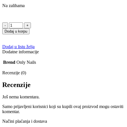
Na zalihama
Only
Nails
Dodaj u korpu
Gel
Lak
46
Dodaj u listu želja
količina
Dodatne informacije
Brend
Only Nails
Recenzije (0)
Recenzije
Još nema komentara.
Samo prijavljeni korisnici koji su kupili ovaj proizvod mogu ostaviti
komentar.
Načini plaćanja i dostava