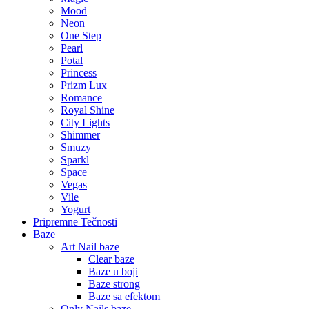
Mood
Neon
One Step
Pearl
Potal
Princess
Prizm Lux
Romance
Royal Shine
City Lights
Shimmer
Smuzy
Sparkl
Space
Vegas
Vile
Yogurt
Pripremne Tečnosti
Baze
Art Nail baze
Clear baze
Baze u boji
Baze strong
Baze sa efektom
Only Nails baze