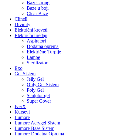
Baze strong
Baze u boji
Clear Baze
Clinell
Divinity
Električni kreveti
Električni uređaji
Aspiratori
Dodatna oprema
Električne Turpije
Lampe
Sterilizatori
Exo
Gel Sistem
Jelly Gel
Only Gel Sistem
Poly Gel
Sculptor gel
Super Cover
IverX
Kursevi
Lumore
Lumore Acrygel Sistem
Lumore Base Sistem
Lumore Dodatna Oprema