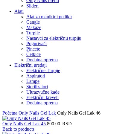
Only Nails brend
Slideri
Alati
Alat za manikir i pedikir
Cangle
Makaze
Turpije
Nastavci za električnu turpiju
Pogurivači
Pincete
Četkice
Dodatna oprema
Električni uređaji
Električne Turpije
Aspiratori
Lampe
Sterilizatori
Ultrazvučne kade
Električni kreveti
Dodatna oprema
Početna
Only Nails Gel Lak
Only Nails Gel Lak 46
Only Nails Gel Lak 45
800.00
RSD
Back to products