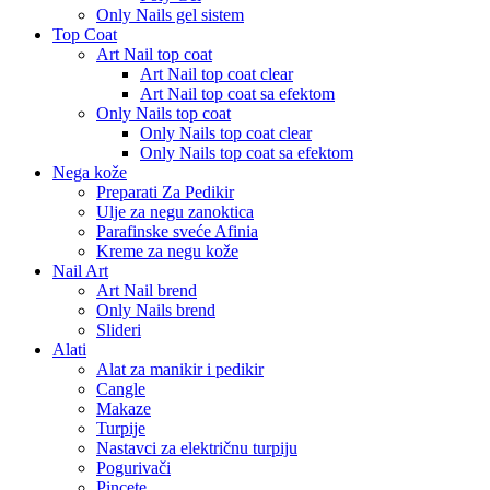
Only Nails gel sistem
Top Coat
Art Nail top coat
Art Nail top coat clear
Art Nail top coat sa efektom
Only Nails top coat
Only Nails top coat clear
Only Nails top coat sa efektom
Nega kože
Preparati Za Pedikir
Ulje za negu zanoktica
Parafinske sveće Afinia
Kreme za negu kože
Nail Art
Art Nail brend
Only Nails brend
Slideri
Alati
Alat za manikir i pedikir
Cangle
Makaze
Turpije
Nastavci za električnu turpiju
Pogurivači
Pincete