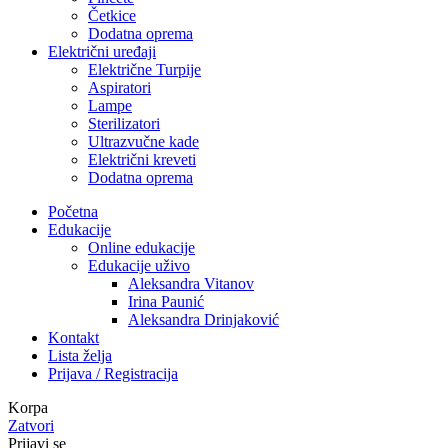
Četkice
Dodatna oprema
Električni uređaji
Električne Turpije
Aspiratori
Lampe
Sterilizatori
Ultrazvučne kade
Električni kreveti
Dodatna oprema
Početna
Edukacije
Online edukacije
Edukacije uživo
Aleksandra Vitanov
Irina Paunić
Aleksandra Drinjaković
Kontakt
Lista želja
Prijava / Registracija
Korpa
Zatvori
Prijavi se