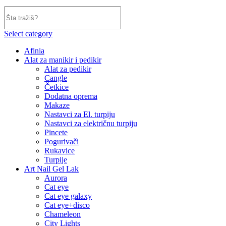
Select category
Afinia
Alat za manikir i pedikir
Alat za pedikir
Cangle
Četkice
Dodatna oprema
Makaze
Nastavci za El. turpiju
Nastavci za električnu turpiju
Pincete
Pogurivači
Rukavice
Turpije
Art Nail Gel Lak
Aurora
Cat eye
Cat eye galaxy
Cat eye+disco
Chameleon
City Lights