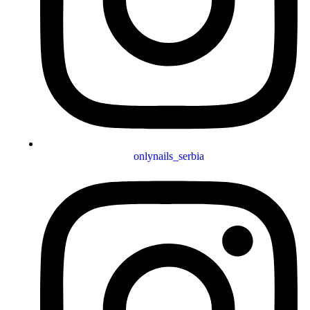
onlynails_serbia