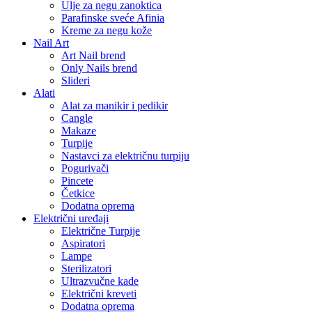
Ulje za negu zanoktica
Parafinske sveće Afinia
Kreme za negu kože
Nail Art
Art Nail brend
Only Nails brend
Slideri
Alati
Alat za manikir i pedikir
Cangle
Makaze
Turpije
Nastavci za električnu turpiju
Pogurivači
Pincete
Četkice
Dodatna oprema
Električni uređaji
Električne Turpije
Aspiratori
Lampe
Sterilizatori
Ultrazvučne kade
Električni kreveti
Dodatna oprema