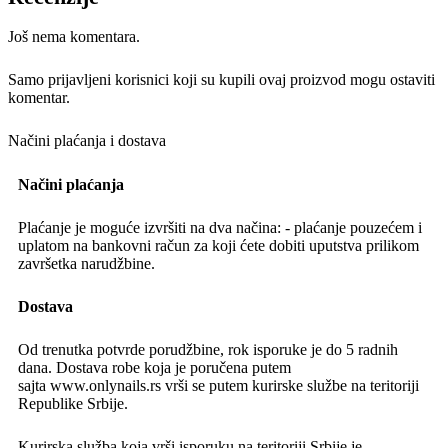
Još nema komentara.
Samo prijavljeni korisnici koji su kupili ovaj proizvod mogu ostaviti
komentar.
Načini plaćanja i dostava
Načini plaćanja
Plaćanje je moguće izvršiti na dva načina: - plaćanje pouzećem i
uplatom na bankovni račun za koji ćete dobiti uputstva prilikom
završetka narudžbine.
Dostava
Od trenutka potvrde porudžbine, rok isporuke je do 5 radnih
dana. Dostava robe koja je poručena putem
sajta www.onlynails.rs vrši se putem kurirske službe na teritoriji
Republike Srbije.
Kurirska služba koja vrši isporuku na teritoriji Srbije je