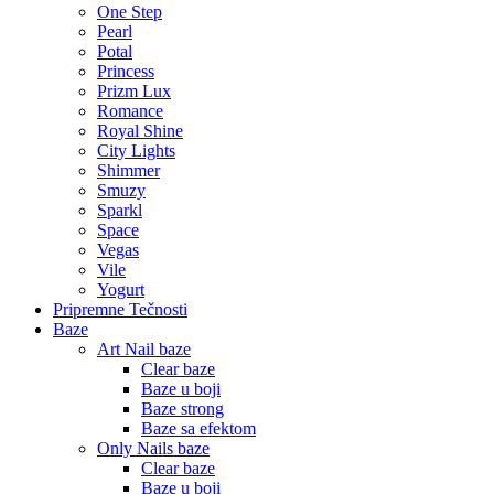
One Step
Pearl
Potal
Princess
Prizm Lux
Romance
Royal Shine
City Lights
Shimmer
Smuzy
Sparkl
Space
Vegas
Vile
Yogurt
Pripremne Tečnosti
Baze
Art Nail baze
Clear baze
Baze u boji
Baze strong
Baze sa efektom
Only Nails baze
Clear baze
Baze u boji