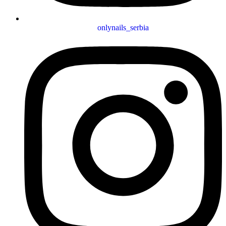
onlynails_serbia