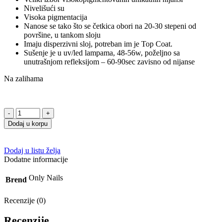
Nivelišući su
Visoka pigmentacija
Nanose se tako što se četkica obori na 20-30 stepeni od
površine, u tankom sloju
Imaju disperzivni sloj, potreban im je Top Coat.
Sušenje je u uv/led lampama, 48-56w, poželjno sa
unutrašnjom refleksijom – 60-90sec zavisno od nijanse
Na zalihama
Dodaj u korpu
Dodaj u listu želja
Dodatne informacije
Only Nails
Brend
Recenzije (0)
Recenzije