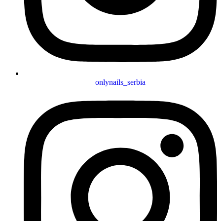
onlynails_serbia