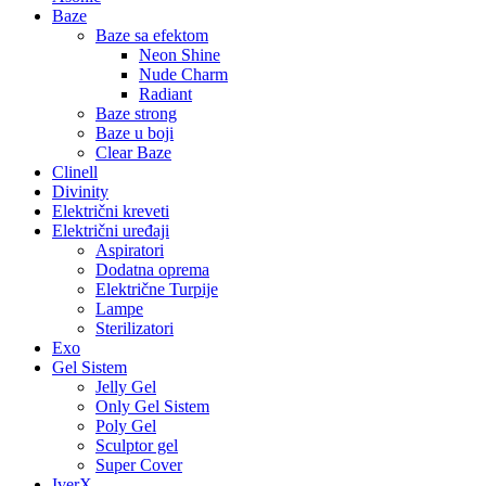
Baze
Baze sa efektom
Neon Shine
Nude Charm
Radiant
Baze strong
Baze u boji
Clear Baze
Clinell
Divinity
Električni kreveti
Električni uređaji
Aspiratori
Dodatna oprema
Električne Turpije
Lampe
Sterilizatori
Exo
Gel Sistem
Jelly Gel
Only Gel Sistem
Poly Gel
Sculptor gel
Super Cover
IverX