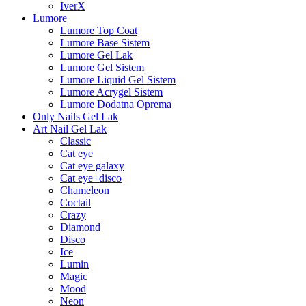
IverX
Lumore
Lumore Top Coat
Lumore Base Sistem
Lumore Gel Lak
Lumore Gel Sistem
Lumore Liquid Gel Sistem
Lumore Acrygel Sistem
Lumore Dodatna Oprema
Only Nails Gel Lak
Art Nail Gel Lak
Classic
Cat eye
Cat eye galaxy
Cat eye+disco
Chameleon
Coctail
Crazy
Diamond
Disco
Ice
Lumin
Magic
Mood
Neon