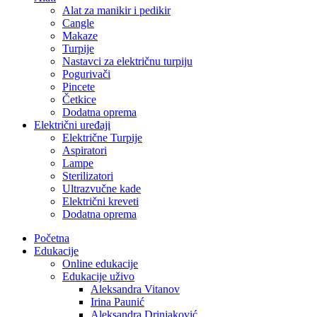
Alat za manikir i pedikir
Cangle
Makaze
Turpije
Nastavci za električnu turpiju
Pogurivači
Pincete
Četkice
Dodatna oprema
Električni uređaji
Električne Turpije
Aspiratori
Lampe
Sterilizatori
Ultrazvučne kade
Električni kreveti
Dodatna oprema
Početna
Edukacije
Online edukacije
Edukacije uživo
Aleksandra Vitanov
Irina Paunić
Aleksandra Drinjaković