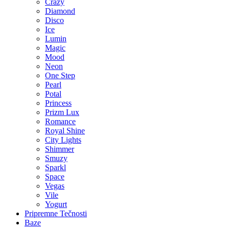
Crazy
Diamond
Disco
Ice
Lumin
Magic
Mood
Neon
One Step
Pearl
Potal
Princess
Prizm Lux
Romance
Royal Shine
City Lights
Shimmer
Smuzy
Sparkl
Space
Vegas
Vile
Yogurt
Pripremne Tečnosti
Baze