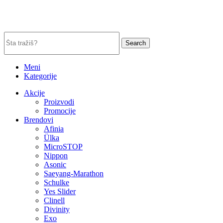
Search
Meni
Kategorije
Akcije
Proizvodi
Promocije
Brendovi
Afinia
Ülka
MicroSTOP
Nippon
Asonic
Saeyang-Marathon
Schulke
Yes Slider
Clinell
Divinity
Exo