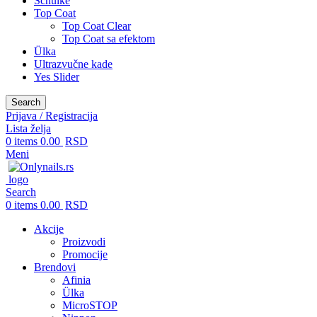
Schulke
Top Coat
Top Coat Clear
Top Coat sa efektom
Ülka
Ultrazvučne kade
Yes Slider
Search
Prijava / Registracija
Lista želja
0
items
0.00
RSD
Meni
Search
0
items
0.00
RSD
Akcije
Proizvodi
Promocije
Brendovi
Afinia
Ülka
MicroSTOP