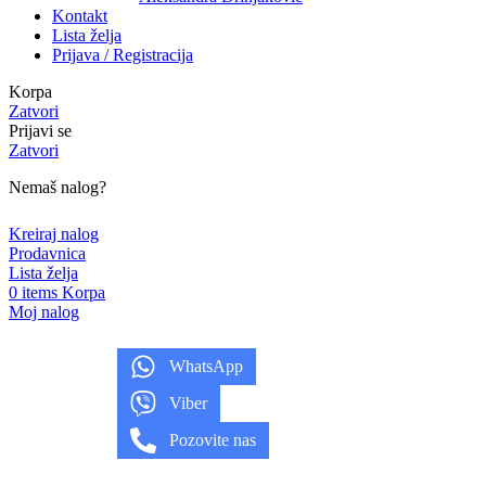
Kontakt
Lista želja
Prijava / Registracija
Korpa
Zatvori
Prijavi se
Zatvori
Nemaš nalog?
Kreiraj nalog
Prodavnica
Lista želja
0
items
Korpa
Moj nalog
WhatsApp
Viber
Pozovite nas