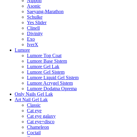
Nippon
Asonic
Saeyang-Marathon
Schulke
Yes Slider
Clinell
Divinity
Exo
IverX
Lumore
Lumore Top Coat
Lumore Base Sistem
Lumore Gel Lak
Lumore Gel Sistem
Lumore Liquid Gel Sistem
Lumore Acrygel Sistem
Lumore Dodatna Oprema
Only Nails Gel Lak
Art Nail Gel Lak
Classic
Cat eye
Cat eye galaxy
Cat eye+disco
Chameleon
Coctail