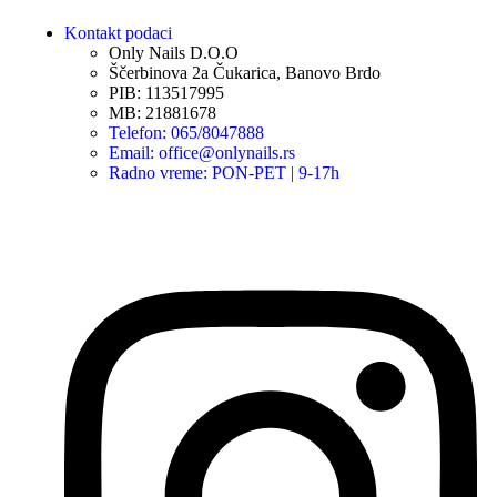
Kontakt podaci
Only Nails D.O.O
Ščerbinova 2a Čukarica, Banovo Brdo
PIB: 113517995
MB: 21881678
Telefon: 065/8047888
Email: office@onlynails.rs
Radno vreme: PON-PET | 9-17h