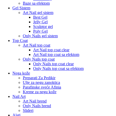
Baze sa efektom
Gel Sistem
Art Nail gel sistem
Best Gel
Jelly Gel
Sculptor gel
Poly Gel
Only Nails gel sistem
Top Coat
Art Nail top coat
Art Nail top coat clear
Art Nail top coat sa efektom
Only Nails top coat
Only Nails top coat clear
Only Nails top coat sa efektom
Nega kože
Preparati Za Pedikir
Ulje za negu zanoktica
Parafinske sveće Afinia
Kreme za negu kože
Nail Art
Art Nail brend
Only Nails brend
Slideri
Alati