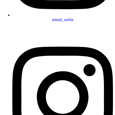
artnail_serbia