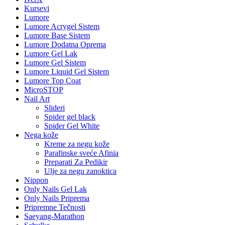
Kursevi
Lumore
Lumore Acrygel Sistem
Lumore Base Sistem
Lumore Dodatna Oprema
Lumore Gel Lak
Lumore Gel Sistem
Lumore Liquid Gel Sistem
Lumore Top Coat
MicroSTOP
Nail Art
Slideri
Spider gel black
Spider Gel White
Nega kože
Kreme za negu kože
Parafinske sveće Afinia
Preparati Za Pedikir
Ulje za negu zanoktica
Nippon
Only Nails Gel Lak
Only Nails Priprema
Pripremne Tečnosti
Saeyang-Marathon