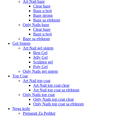
Art Nail baze
Clear baze
Baze u boji
Baze strong
Baze sa efektom
Only Nails baze
Clear baze
Baze u boji
Baze sa efektom
Gel Sistem
Art Nail gel sistem
Best Gel
Jelly Gel
Sculptor gel
Poly Gel
Only Nails gel sistem
Top Coat
Art Nail top coat
Art Nail top coat clear
Art Nail top coat sa efektom
Only Nails top coat
Only Nails top coat clear
Only Nails top coat sa efektom
Nega kože
Preparati Za Pedikir