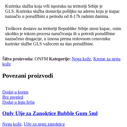
Kurirska služba koja vrši isporuku na teritoriji Srbije je
GLS. Kurirska služba dostavlja pošiljku na adresu koju je kupac
naznačio u porudžbini u periodu od 8-17h radnim danima.
Troškove dostave na teritoriji Republike Srbije snosi kupac, osim
ukoliko je tokom procesa naručivanja ili u potvrdi porudžbine
naznačeno drugacije, u iznosu prema redovnom cenovniku
kurirske službe GLS važecem na dan porudžbine.
Šifra proizvoda:
ONFM
Kategorije:
Nega kože
,
Kreme za negu
kože
Povezani proizvodi
Dodaj u korpu
Brz pregled
Dodaj u listu želja
Only Ulje za Zanoktice Bubble Gum 5ml
Nega kože
,
Ulje za negu zanoktica