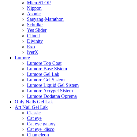
MicroSTOP
Nippon
Asonic
Saeyang-Marathon
Schulke
Yes Slider
Clinell
Divinity
Exo
IverX
Lumore
Lumore Top Coat
Lumore Base Sistem
Lumore Gel Lak
Lumore Gel Sistem
Lumore Liquid Gel Sistem
Lumore Acrygel Sistem
Lumore Dodatna Oprema
Only Nails Gel Lak
Art Nail Gel Lak
Classic
Cat eye
Cat eye galaxy
Cat eye+disco
Chameleon