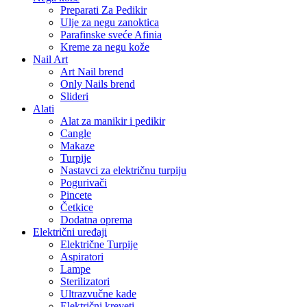
Preparati Za Pedikir
Ulje za negu zanoktica
Parafinske sveće Afinia
Kreme za negu kože
Nail Art
Art Nail brend
Only Nails brend
Slideri
Alati
Alat za manikir i pedikir
Cangle
Makaze
Turpije
Nastavci za električnu turpiju
Pogurivači
Pincete
Četkice
Dodatna oprema
Električni uređaji
Električne Turpije
Aspiratori
Lampe
Sterilizatori
Ultrazvučne kade
Električni kreveti