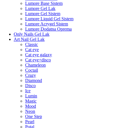
Lumore Base Sistem
Lumore Gel Lak
Lumore Gel Sistem
Lumore Liquid Gel Sistem
Lumore Acrygel Sistem
Lumore Dodatna Oprema
Only Nails Gel Lak
Art Nail Gel Lak
Classic
Cat eye
Cat eye galaxy
Cat eye+disco
Chameleon
Coctail
Crazy
Diamond
Disco
Ice
Lumin
Magic
Mood
Neon
One Step
Pearl
Potal