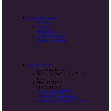
Korisnička pomoć
Kontakt
Dostava
Reklamacije
Uslovi korišćenja
Politika privatnosti
Kontakt podaci
Only Nails D.O.O
Ščerbinova 2a Čukarica, Banovo
Brdo
PIB: 113517995
MB: 21881678
Telefon: 065/8047888
Email: office@onlynails.rs
Radno vreme: PON-PET | 9-17h