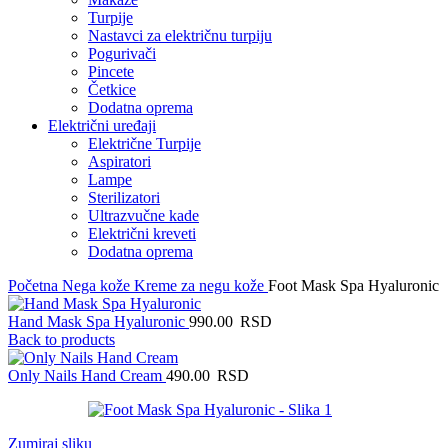
Turpije
Nastavci za električnu turpiju
Pogurivači
Pincete
Četkice
Dodatna oprema
Električni uređaji
Električne Turpije
Aspiratori
Lampe
Sterilizatori
Ultrazvučne kade
Električni kreveti
Dodatna oprema
Početna
Nega kože
Kreme za negu kože
Foot Mask Spa Hyaluronic
Hand Mask Spa Hyaluronic
990.00
RSD
Back to products
Only Nails Hand Cream
490.00
RSD
Zumiraj sliku