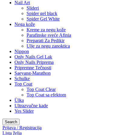
Nail Art
Slideri
Spider gel black
Spider Gel White
Nega kože
Kreme za negu kože
Parafinske sveće Afinia
Preparati Za Pedikir
Ulje za negu zanoktica
Nippon
Only Nails Gel Lak
Only Nails Priprema
Pripremne Tečnosti
Saeyang-Marathon
Schulke
Top Coat
Top Coat Clear
Top Coat sa efektom
Ülka
Ultrazvučne kade
Yes Slider
Search
Prijava / Registracija
Lista želja