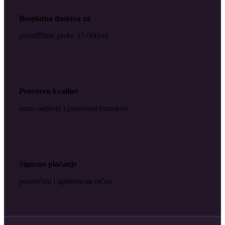
Besplatna dostava za
porudžbine preko 15.000rsd
Proveren kvalitet
samo najbolji i provereni brendovi
Sigurno plaćanje
pouzećem i uplatom na račun