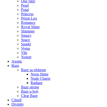
One Step
Pearl
Potal
Princess
Prizm Lux
Romance
Royal Shine
Shimmer
Smuzy
Space
Sparkl
Vegas
Vile
Yogurt
Asonic
Baze
Baze sa efektom
Neon Shine
Nude Charm
Radiant
Baze strong
Baze u boji
Clear Baze
Clinell
Divinity