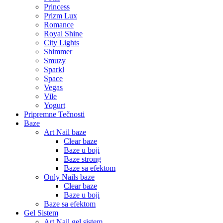
Princess
Prizm Lux
Romance
Royal Shine
City Lights
Shimmer
Smuzy
Sparkl
Space
Vegas
Vile
Yogurt
Pripremne Tečnosti
Baze
Art Nail baze
Clear baze
Baze u boji
Baze strong
Baze sa efektom
Only Nails baze
Clear baze
Baze u boji
Baze sa efektom
Gel Sistem
Art Nail gel sistem