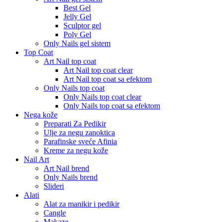
Best Gel
Jelly Gel
Sculptor gel
Poly Gel
Only Nails gel sistem
Top Coat
Art Nail top coat
Art Nail top coat clear
Art Nail top coat sa efektom
Only Nails top coat
Only Nails top coat clear
Only Nails top coat sa efektom
Nega kože
Preparati Za Pedikir
Ulje za negu zanoktica
Parafinske sveće Afinia
Kreme za negu kože
Nail Art
Art Nail brend
Only Nails brend
Slideri
Alati
Alat za manikir i pedikir
Cangle
Makaze