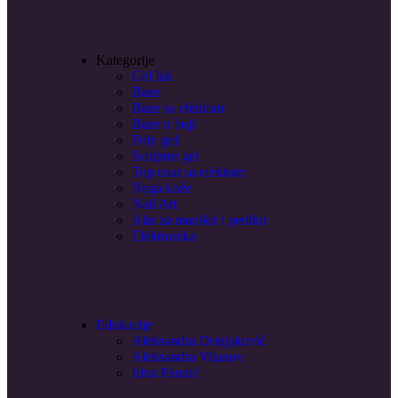
Kategorije
Gel lak
Baze
Baze sa efektom
Baze u boji
Poly gel
Sculptor gel
Top coat sa efektom
Nega kože
Nail Art
Alat za manikir i pedikir
Elektronika
Edukacije
Aleksandra Drinjaković
Aleksandra Vitanov
Irina Paunić