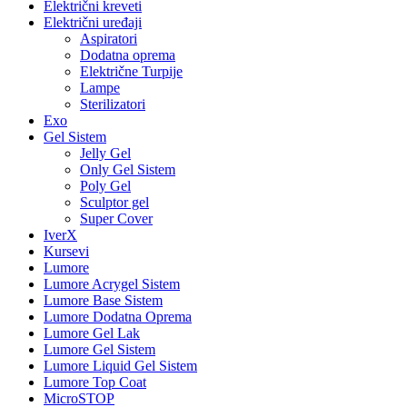
Električni kreveti
Električni uređaji
Aspiratori
Dodatna oprema
Električne Turpije
Lampe
Sterilizatori
Exo
Gel Sistem
Jelly Gel
Only Gel Sistem
Poly Gel
Sculptor gel
Super Cover
IverX
Kursevi
Lumore
Lumore Acrygel Sistem
Lumore Base Sistem
Lumore Dodatna Oprema
Lumore Gel Lak
Lumore Gel Sistem
Lumore Liquid Gel Sistem
Lumore Top Coat
MicroSTOP