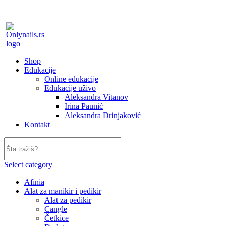
onlynails_serbia
artnail_serbia
onlynails_serbia
artnail_serbia
Shop
Edukacije
Online edukacije
Edukacije uživo
Aleksandra Vitanov
Irina Paunić
Aleksandra Drinjaković
Kontakt
Select category
Afinia
Alat za manikir i pedikir
Alat za pedikir
Cangle
Četkice