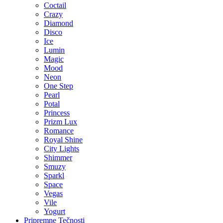
Coctail
Crazy
Diamond
Disco
Ice
Lumin
Magic
Mood
Neon
One Step
Pearl
Potal
Princess
Prizm Lux
Romance
Royal Shine
City Lights
Shimmer
Smuzy
Sparkl
Space
Vegas
Vile
Yogurt
Pripremne Tečnosti