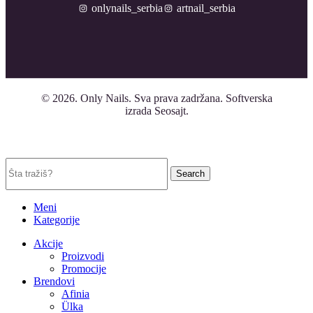
onlynails_serbia
artnail_serbia
© 2026.
Only Nails
. Sva prava zadržana. Softverska
izrada Seosajt.
Search
Meni
Kategorije
Akcije
Proizvodi
Promocije
Brendovi
Afinia
Ülka