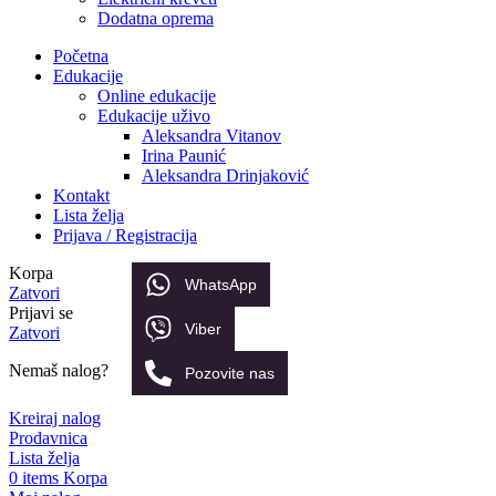
Dodatna oprema
Početna
Edukacije
Online edukacije
Edukacije uživo
Aleksandra Vitanov
Irina Paunić
Aleksandra Drinjaković
Kontakt
Lista želja
Prijava / Registracija
Korpa
WhatsApp
Zatvori
Prijavi se
Viber
Zatvori
Nemaš nalog?
Pozovite nas
Kreiraj nalog
Prodavnica
Lista želja
0
items
Korpa