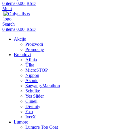
0
items
0.00
RSD
Meni
Search
0
items
0.00
RSD
Akcije
Proizvodi
Promocije
Brendovi
Afinia
Ülka
MicroSTOP
Nippon
Asonic
Saeyang-Marathon
Schulke
Yes Slider
Clinell
Divinity
Exo
IverX
Lumore
Lumore Top Coat