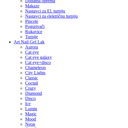
Dodatna oprema
Makaze
Nastavci za El. turpiju
Nastavci za električnu turpiju
Pincete
Pogurivači
Rukavice
Turpije
Art Nail Gel Lak
Aurora
Cat eye
Cat eye galaxy
Cat eye+disco
Chameleon
City Lights
Classic
Coctail
Crazy
Diamond
Disco
Ice
Lumin
Magic
Mood
Neon