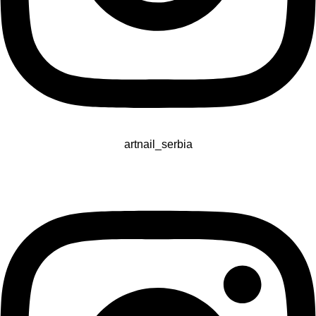
artnail_serbia