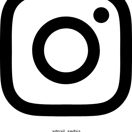
artnail_serbia