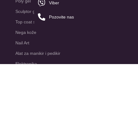
Poly gel
Viber
Sculptor gel
Pozovite nas
Top coat sa efektom
Nega kože
Nail Art
Alat za manikir i pedikir
Elektronika
EDUKACIJE
Aleksandra Drinjaković
Aleksandra Vitanov
Irina Paunić