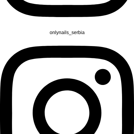
onlynails_serbia