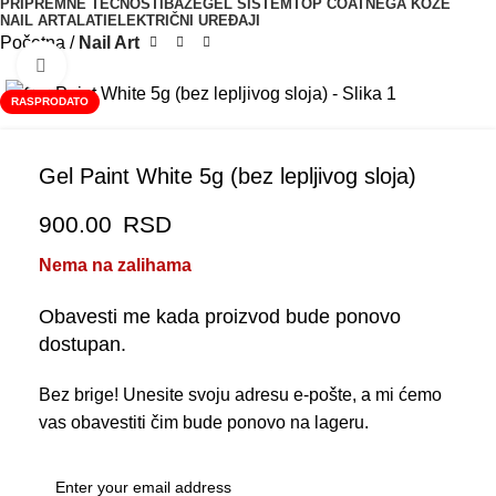
PRIPREMNE TEČNOSTI
BAZE
GEL SISTEM
TOP COAT
NEGA KOŽE
NAIL ART
ALATI
ELEKTRIČNI UREĐAJI
Početna
Nail Art
Zumiraj sliku
RASPRODATO
Gel Paint White 5g (bez lepljivog sloja)
900.00
RSD
Nema na zalihama
Obavesti me kada proizvod bude ponovo
dostupan.
Bez brige! Unesite svoju adresu e-pošte, a mi ćemo
vas obavestiti čim bude ponovo na lageru.