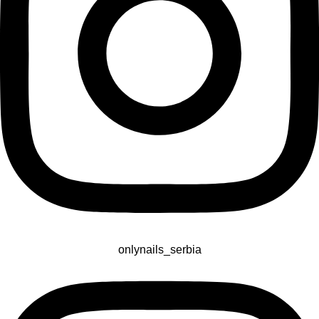
onlynails_serbia