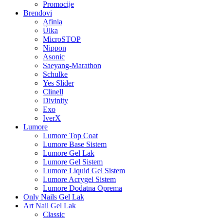
Promocije
Brendovi
Afinia
Ülka
MicroSTOP
Nippon
Asonic
Saeyang-Marathon
Schulke
Yes Slider
Clinell
Divinity
Exo
IverX
Lumore
Lumore Top Coat
Lumore Base Sistem
Lumore Gel Lak
Lumore Gel Sistem
Lumore Liquid Gel Sistem
Lumore Acrygel Sistem
Lumore Dodatna Oprema
Only Nails Gel Lak
Art Nail Gel Lak
Classic