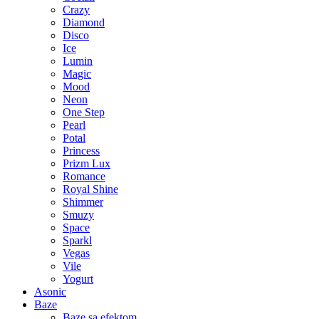
Crazy
Diamond
Disco
Ice
Lumin
Magic
Mood
Neon
One Step
Pearl
Potal
Princess
Prizm Lux
Romance
Royal Shine
Shimmer
Smuzy
Space
Sparkl
Vegas
Vile
Yogurt
Asonic
Baze
Baze sa efektom