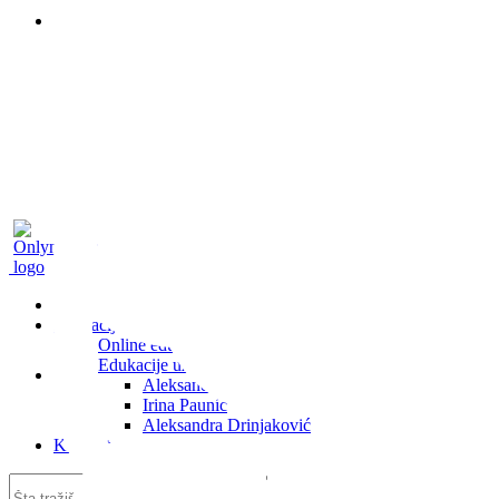
onlynails_serbia
Shop
Edukacije
Online edukacije
Edukacije uživo
Aleksandra Vitanov
onlynails_serbia
Irina Paunić
Aleksandra Drinjaković
Kontakt