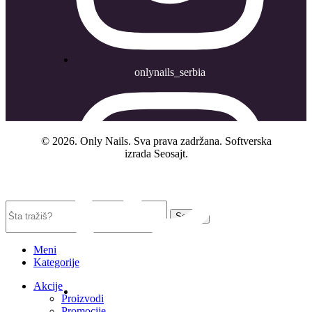
onlynails_serbia
© 2026.
Only Nails
. Sva prava zadržana. Softverska
izrada Seosajt.
Search
Meni
Kategorije
Akcije
Proizvodi
artnail_serbia
Promocije