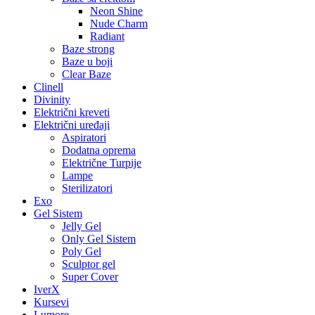
Neon Shine
Nude Charm
Radiant
Baze strong
Baze u boji
Clear Baze
Clinell
Divinity
Električni kreveti
Električni uređaji
Aspiratori
Dodatna oprema
Električne Turpije
Lampe
Sterilizatori
Exo
Gel Sistem
Jelly Gel
Only Gel Sistem
Poly Gel
Sculptor gel
Super Cover
IverX
Kursevi
Lumore