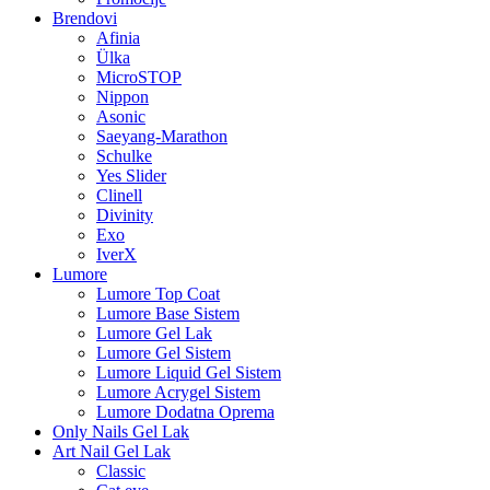
Brendovi
Afinia
Ülka
MicroSTOP
Nippon
Asonic
Saeyang-Marathon
Schulke
Yes Slider
Clinell
Divinity
Exo
IverX
Lumore
Lumore Top Coat
Lumore Base Sistem
Lumore Gel Lak
Lumore Gel Sistem
Lumore Liquid Gel Sistem
Lumore Acrygel Sistem
Lumore Dodatna Oprema
Only Nails Gel Lak
Art Nail Gel Lak
Classic