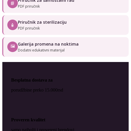
Priručnik za samostalni rad
📘
PDF priručnik
Priručnik za sterilizaciju
🧴
PDF priručnik
Galerija promena na noktima
🖼
Dodatni edukativni materijal
Besplatna dostava za
porudžbine preko 15.000rsd
Proveren kvalitet
samo najbolji i provereni brendovi