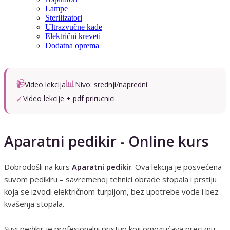
Lampe
Sterilizatori
Ultrazvučne kade
Električni kreveti
Dodatna oprema
📹
📊
Video lekcija
Nivo: srednji/napredni
✓
Video lekcije + pdf prirucnici
Aparatni pedikir - Online kurs
Dobrodošli na kurs
Aparatni pedikir
. Ova lekcija je posvećena
suvom pedikiru – savremenoj tehnici obrade stopala i prstiju
koja se izvodi električnom turpijom, bez upotrebe vode i bez
kvašenja stopala.
Suvi pedikir je profesionalni pristup koji omogućava preciznu