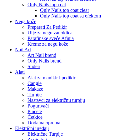
Only Nails top coat
Only Nails top coat clear
Only Nails top coat sa efektom
Nega kože
Preparati Za Pedikir
Ulje za negu zanoktica
Parafinske sveće Afinia
Kreme za negu kože
Nail Art
Art Nail brend
Only Nails brend
Slideri
Alati
Alat za manikir i pedikir
Cangle
Makaze
Turpije
Nastavci za električnu turpiju
Pogurivači
Pincete
Četkice
Dodatna oprema
Električni uređaji
Električne Turpije
Aspiratori