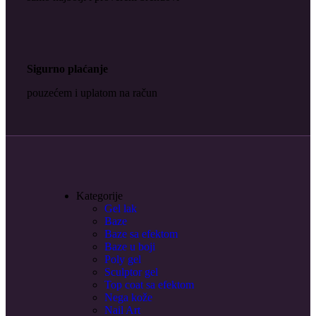
Sigurno plaćanje
pouzećem i uplatom na račun
Kategorije
Gel lak
Baze
Baze sa efektom
Baze u boji
Poly gel
Sculptor gel
Top coat sa efektom
Nega kože
Nail Art