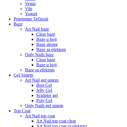
Vegas
Vile
Yogurt
Pripremne Tečnosti
Baze
Art Nail baze
Clear baze
Baze u boji
Baze strong
Baze sa efektom
Only Nails baze
Clear baze
Baze u boji
Baze sa efektom
Gel Sistem
Art Nail gel sistem
Best Gel
Jelly Gel
Sculptor gel
Poly Gel
Only Nails gel sistem
Top Coat
Art Nail top coat
Art Nail top coat clear
Art Nail top coat sa efektom