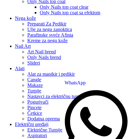
Only Nails top coat
Only Nails top coat clear
Only Nails top coat sa efektom
Nega kože
Preparati Za Pedikir
Ulje za negu zanoktica
Parafinske sveće Afinia
Kreme za negu kože
Nail Art
Art Nail brend
Only Nails brend
Slideri
Alati
Alat za manikir i pedikir
Cangle
WhatsApp
Makaze
Turpije
Nastavci za električnu turpiju
Pogurivači
Pincete
Četkice
Dodatna oprema
Električni uređaji
Električne Turpije
Aspiratori