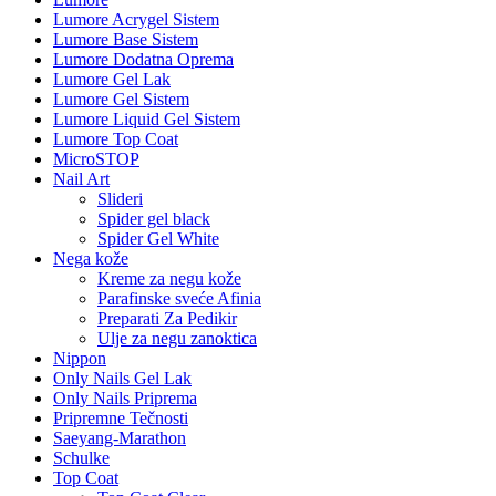
Lumore Acrygel Sistem
Lumore Base Sistem
Lumore Dodatna Oprema
Lumore Gel Lak
Lumore Gel Sistem
Lumore Liquid Gel Sistem
Lumore Top Coat
MicroSTOP
Nail Art
Slideri
Spider gel black
Spider Gel White
Nega kože
Kreme za negu kože
Parafinske sveće Afinia
Preparati Za Pedikir
Ulje za negu zanoktica
Nippon
Only Nails Gel Lak
Only Nails Priprema
Pripremne Tečnosti
Saeyang-Marathon
Schulke
Top Coat