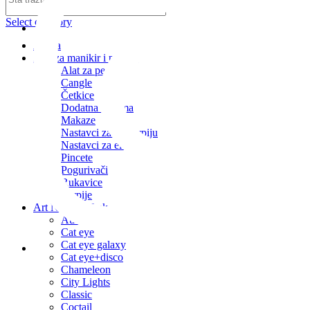
Select category
artnail_serbia
Afinia
Alat za manikir i pedikir
Alat za pedikir
Cangle
Četkice
Dodatna oprema
Makaze
Nastavci za El. turpiju
Nastavci za električnu turpiju
Pincete
Pogurivači
Rukavice
Turpije
Art Nail Gel Lak
Aurora
Cat eye
Cat eye galaxy
Cat eye+disco
artnail_serbia
Chameleon
City Lights
Classic
Coctail