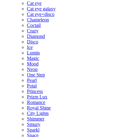
Cat eye
Cat eye galaxy
Cat eye+disco
Chameleon
Coctail
Crazy
Diamond
Disco
Ice
Lumin
Magic
Mood
Neon
One Step
Pearl
Potal
Princess
Prizm Lux
Romance
Royal Shine
City Lights
Shimmer
Smuzy
Sparkl
Space