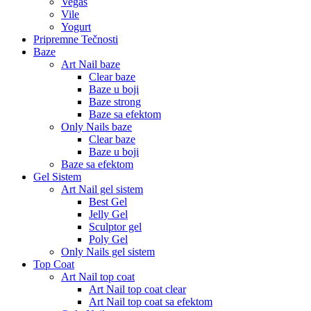
Vegas
Vile
Yogurt
Pripremne Tečnosti
Baze
Art Nail baze
Clear baze
Baze u boji
Baze strong
Baze sa efektom
Only Nails baze
Clear baze
Baze u boji
Baze sa efektom
Gel Sistem
Art Nail gel sistem
Best Gel
Jelly Gel
Sculptor gel
Poly Gel
Only Nails gel sistem
Top Coat
Art Nail top coat
Art Nail top coat clear
Art Nail top coat sa efektom