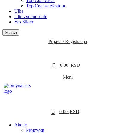
Top Coat Clear
Top Coat sa efektom
Ülka
Ultrazvučne kade
Yes Slider
Search
Prijava / Registracija
0
0.00
RSD
Meni
0
0.00
RSD
Akcije
Proizvodi