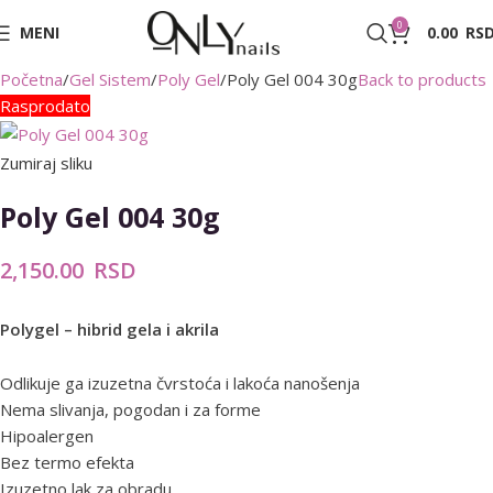
0
MENI
0.00
RS
Početna
Gel Sistem
Poly Gel
Poly Gel 004 30g
Back to products
Rasprodato
Zumiraj sliku
Poly Gel 004 30g
2,150.00
RSD
Polygel – hibrid gela i akrila
Odlikuje ga izuzetna čvrstoća i lakoća nanošenja
Nema slivanja, pogodan i za forme
Hipoalergen
Bez termo efekta
Izuzetno lak za obradu