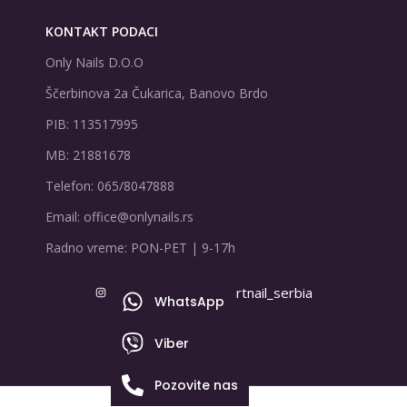
KONTAKT PODACI
Only Nails D.O.O
Ščerbinova 2a Čukarica, Banovo Brdo
PIB: 113517995
MB: 21881678
Telefon: 065/8047888
Email: office@onlynails.rs
Radno vreme: PON-PET | 9-17h
onlynails_serbia
artnail_serbia
WhatsApp
Viber
Pozovite nas