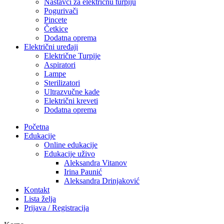
Nastavci za električnu turpiju
Pogurivači
Pincete
Četkice
Dodatna oprema
Električni uređaji
Električne Turpije
Aspiratori
Lampe
Sterilizatori
Ultrazvučne kade
Električni kreveti
Dodatna oprema
Početna
Edukacije
Online edukacije
Edukacije uživo
Aleksandra Vitanov
Irina Paunić
Aleksandra Drinjaković
Kontakt
Lista želja
Prijava / Registracija