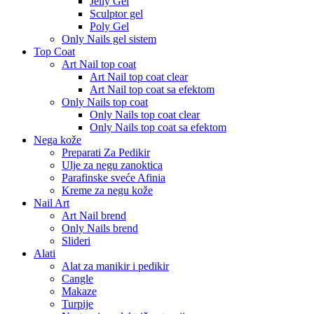
Jelly Gel
Sculptor gel
Poly Gel
Only Nails gel sistem
Top Coat
Art Nail top coat
Art Nail top coat clear
Art Nail top coat sa efektom
Only Nails top coat
Only Nails top coat clear
Only Nails top coat sa efektom
Nega kože
Preparati Za Pedikir
Ulje za negu zanoktica
Parafinske sveće Afinia
Kreme za negu kože
Nail Art
Art Nail brend
Only Nails brend
Slideri
Alati
Alat za manikir i pedikir
Cangle
Makaze
Turpije