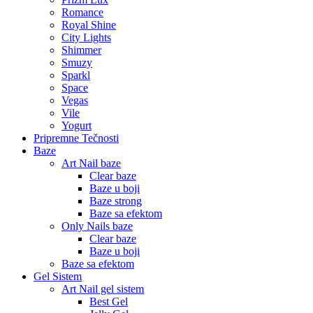
Romance
Royal Shine
City Lights
Shimmer
Smuzy
Sparkl
Space
Vegas
Vile
Yogurt
Pripremne Tečnosti
Baze
Art Nail baze
Clear baze
Baze u boji
Baze strong
Baze sa efektom
Only Nails baze
Clear baze
Baze u boji
Baze sa efektom
Gel Sistem
Art Nail gel sistem
Best Gel