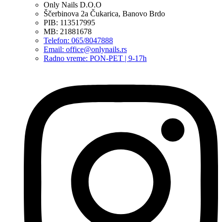
Only Nails D.O.O
Ščerbinova 2a Čukarica, Banovo Brdo
PIB: 113517995
MB: 21881678
Telefon: 065/8047888
Email: office@onlynails.rs
Radno vreme: PON-PET | 9-17h