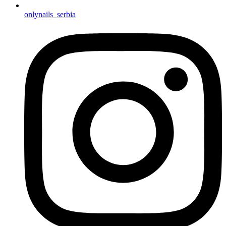
onlynails_serbia