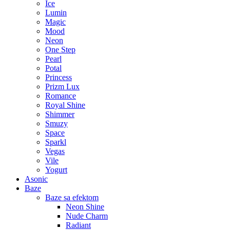
Ice
Lumin
Magic
Mood
Neon
One Step
Pearl
Potal
Princess
Prizm Lux
Romance
Royal Shine
Shimmer
Smuzy
Space
Sparkl
Vegas
Vile
Yogurt
Asonic
Baze
Baze sa efektom
Neon Shine
Nude Charm
Radiant