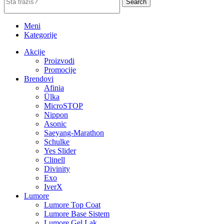
Search
Meni
Kategorije
Akcije
Proizvodi
Promocije
Brendovi
Afinia
Ülka
MicroSTOP
Nippon
Asonic
Saeyang-Marathon
Schulke
Yes Slider
Clinell
Divinity
Exo
IverX
Lumore
Lumore Top Coat
Lumore Base Sistem
Lumore Gel Lak