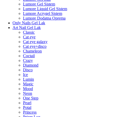
Lumore Gel Sistem
Lumore Liquid Gel Sistem
Lumore Acrygel Sistem
Lumore Dodatna Oprema
Only Nails Gel Lak
Art Nail Gel Lak
Classic
Cat eye
Cat eye galaxy
Cat eye+disco
Chameleon
Coctail
Crazy
Diamond
Disco
Ice
Lumin
Magic
Mood
Neon
One Step
Pearl
Potal
Princess
Prizm Lux