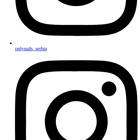
onlynails_serbia