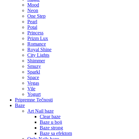
Mood
Neon
One Step
Pearl
Potal
Princess
Prizm Lux
Romance
Royal Shine
City Lights
Shimmer
Smuzy
Sparkl
Space
Vegas
Vile
Yogurt
Pripremne Tečnosti
Baze
Art Nail baze
Clear baze
Baze u boji
Baze strong
Baze sa efektom
Only Nails baze