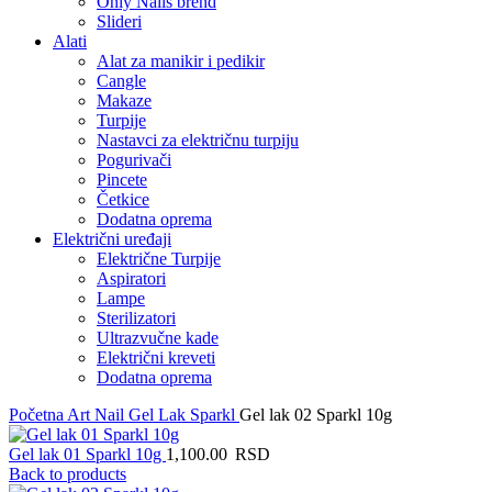
Only Nails brend
Slideri
Alati
Alat za manikir i pedikir
Cangle
Makaze
Turpije
Nastavci za električnu turpiju
Pogurivači
Pincete
Četkice
Dodatna oprema
Električni uređaji
Električne Turpije
Aspiratori
Lampe
Sterilizatori
Ultrazvučne kade
Električni kreveti
Dodatna oprema
Početna
Art Nail Gel Lak
Sparkl
Gel lak 02 Sparkl 10g
Gel lak 01 Sparkl 10g
1,100.00
RSD
Back to products