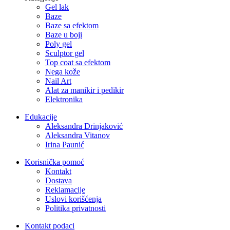
Gel lak
Baze
Baze sa efektom
Baze u boji
Poly gel
Sculptor gel
Top coat sa efektom
Nega kože
Nail Art
Alat za manikir i pedikir
Elektronika
Edukacije
Aleksandra Drinjaković
Aleksandra Vitanov
Irina Paunić
Korisnička pomoć
Kontakt
Dostava
Reklamacije
Uslovi korišćenja
Politika privatnosti
Kontakt podaci