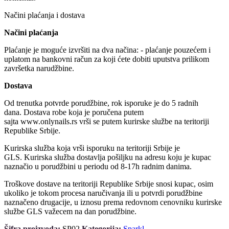
Načini plaćanja i dostava
Načini plaćanja
Plaćanje je moguće izvršiti na dva načina: - plaćanje pouzećem i
uplatom na bankovni račun za koji ćete dobiti uputstva prilikom
završetka narudžbine.
Dostava
Od trenutka potvrde porudžbine, rok isporuke je do 5 radnih
dana. Dostava robe koja je poručena putem
sajta www.onlynails.rs vrši se putem kurirske službe na teritoriji
Republike Srbije.
Kurirska služba koja vrši isporuku na teritoriji Srbije je
GLS. Kurirska služba dostavlja pošiljku na adresu koju je kupac
naznačio u porudžbini u periodu od 8-17h radnim danima.
Troškove dostave na teritoriji Republike Srbije snosi kupac, osim
ukoliko je tokom procesa naručivanja ili u potvrdi porudžbine
naznačeno drugacije, u iznosu prema redovnom cenovniku kurirske
službe GLS važecem na dan porudžbine.
Šifra proizvoda:
SP02
Kategorija:
Sparkl