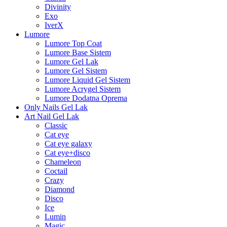
Divinity
Exo
IverX
Lumore
Lumore Top Coat
Lumore Base Sistem
Lumore Gel Lak
Lumore Gel Sistem
Lumore Liquid Gel Sistem
Lumore Acrygel Sistem
Lumore Dodatna Oprema
Only Nails Gel Lak
Art Nail Gel Lak
Classic
Cat eye
Cat eye galaxy
Cat eye+disco
Chameleon
Coctail
Crazy
Diamond
Disco
Ice
Lumin
Magic