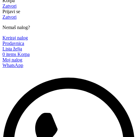
Korpa
Zatvori
Prijavi se
Zatvori
Nemaš nalog?
Kreiraj nalog
Prodavnica
Lista želja
0
items
Korpa
Moj nalog
WhatsApp