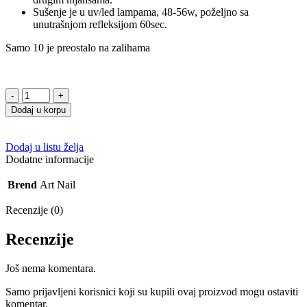
Sušenje je u uv/led lampama, 48-56w, poželjno sa
unutrašnjom refleksijom 60sec.
Samo 10 je preostalo na zalihama
Gel
lak
Dodaj u korpu
02
Sparkl
10g
Dodaj u listu želja
količina
Dodatne informacije
Brend
Art Nail
Recenzije (0)
Recenzije
Još nema komentara.
Samo prijavljeni korisnici koji su kupili ovaj proizvod mogu ostaviti
komentar.