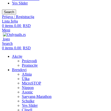
Yes Slider
Search
Prijava / Registracija
Lista želja
0
items
0.00
RSD
Meni
Search
0
items
0.00
RSD
Akcije
Proizvodi
Promocije
Brendovi
Afinia
Ülka
MicroSTOP
Nippon
Asonic
Saeyang-Marathon
Schulke
Yes Slider
Clinell