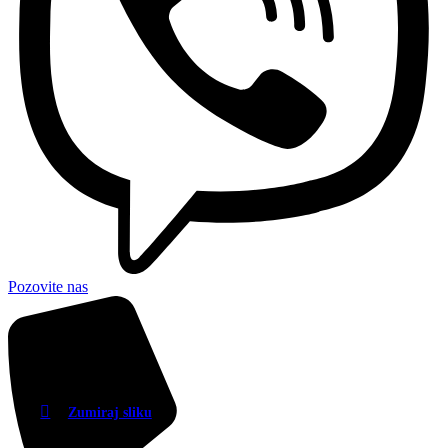
Pozovite nas
Zumiraj sliku