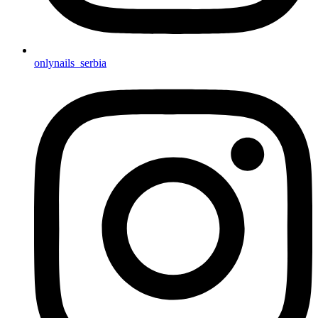
onlynails_serbia