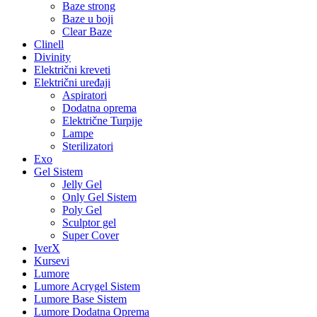
Baze strong
Baze u boji
Clear Baze
Clinell
Divinity
Električni kreveti
Električni uređaji
Aspiratori
Dodatna oprema
Električne Turpije
Lampe
Sterilizatori
Exo
Gel Sistem
Jelly Gel
Only Gel Sistem
Poly Gel
Sculptor gel
Super Cover
IverX
Kursevi
Lumore
Lumore Acrygel Sistem
Lumore Base Sistem
Lumore Dodatna Oprema