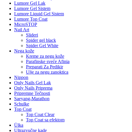
Lumore Gel Lak
Lumore Gel Sistem
Lumore Liquid Gel Sistem
Lumore Top Coat
MicroSTOP
Nail Art
Slideri
Spider gel black
Spider Gel White
Nega kože
Kreme za negu kože
Parafinske sveće Afinia
Preparati Za Pedikir
Ulje za negu zanoktica
Nippon
Only Nails Gel Lak
Only Nails Priprema
Pripremne Tečnosti
Saeyang-Marathon
Schulke
Top Coat
Top Coat Clear
Top Coat sa efektom
Ülka
Ultrazvučne kade