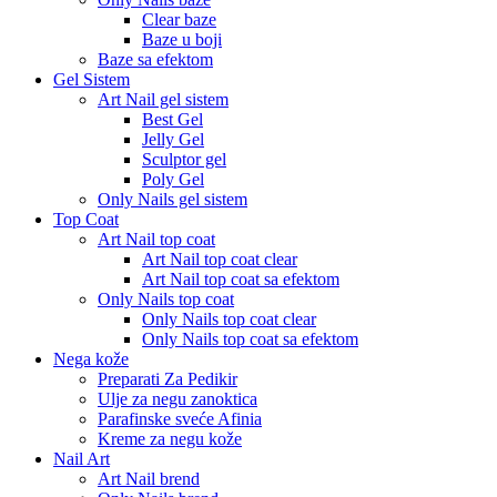
Clear baze
Baze u boji
Baze sa efektom
Gel Sistem
Art Nail gel sistem
Best Gel
Jelly Gel
Sculptor gel
Poly Gel
Only Nails gel sistem
Top Coat
Art Nail top coat
Art Nail top coat clear
Art Nail top coat sa efektom
Only Nails top coat
Only Nails top coat clear
Only Nails top coat sa efektom
Nega kože
Preparati Za Pedikir
Ulje za negu zanoktica
Parafinske sveće Afinia
Kreme za negu kože
Nail Art
Art Nail brend