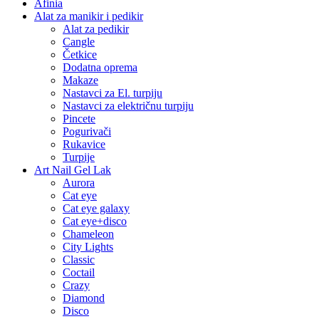
Afinia
Alat za manikir i pedikir
Alat za pedikir
Cangle
Četkice
Dodatna oprema
Makaze
Nastavci za El. turpiju
Nastavci za električnu turpiju
Pincete
Pogurivači
Rukavice
Turpije
Art Nail Gel Lak
Aurora
Cat eye
Cat eye galaxy
Cat eye+disco
Chameleon
City Lights
Classic
Coctail
Crazy
Diamond
Disco