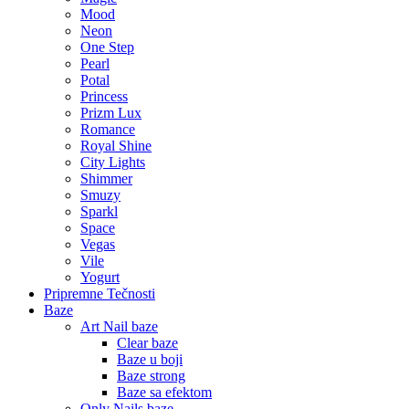
Mood
Neon
One Step
Pearl
Potal
Princess
Prizm Lux
Romance
Royal Shine
City Lights
Shimmer
Smuzy
Sparkl
Space
Vegas
Vile
Yogurt
Pripremne Tečnosti
Baze
Art Nail baze
Clear baze
Baze u boji
Baze strong
Baze sa efektom
Only Nails baze