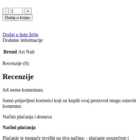
Gel
lak
Dodaj u korpu
V-
26
VILE
Dodaj u listu želja
10g
Dodatne informacije
količina
Brend
Art Nail
Recenzije (0)
Recenzije
Još nema komentara.
Samo prijavljeni korisnici koji su kupili ovaj proizvod mogu ostaviti
komentar.
Načini plaćanja i dostava
Načini plaćanja
Plaćanje je moguće izvršiti na dva načina: - plaćanje pouzećem i