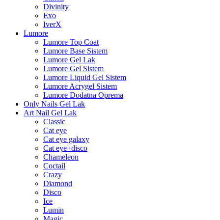
Divinity
Exo
IverX
Lumore
Lumore Top Coat
Lumore Base Sistem
Lumore Gel Lak
Lumore Gel Sistem
Lumore Liquid Gel Sistem
Lumore Acrygel Sistem
Lumore Dodatna Oprema
Only Nails Gel Lak
Art Nail Gel Lak
Classic
Cat eye
Cat eye galaxy
Cat eye+disco
Chameleon
Coctail
Crazy
Diamond
Disco
Ice
Lumin
Magic