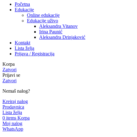
Početna
Edukacije
Online edukacije
Edukacije uživo
Aleksandra Vitanov
Irina Paunić
Aleksandra Drinjaković
Kontakt
Lista želja
Prijava / Registracija
Korpa
Zatvori
Prijavi se
Zatvori
Nemaš nalog?
Kreiraj nalog
Prodavnica
Lista želja
0
items
Korpa
Moj nalog
WhatsApp