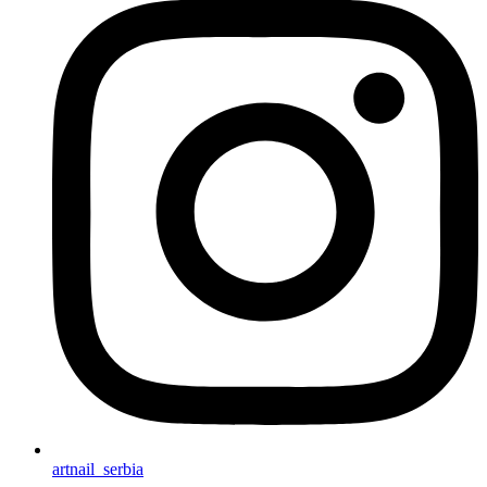
artnail_serbia