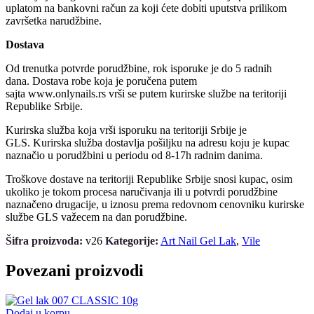
uplatom na bankovni račun za koji ćete dobiti uputstva prilikom
završetka narudžbine.
Dostava
Od trenutka potvrde porudžbine, rok isporuke je do 5 radnih
dana. Dostava robe koja je poručena putem
sajta www.onlynails.rs vrši se putem kurirske službe na teritoriji
Republike Srbije.
Kurirska služba koja vrši isporuku na teritoriji Srbije je
GLS. Kurirska služba dostavlja pošiljku na adresu koju je kupac
naznačio u porudžbini u periodu od 8-17h radnim danima.
Troškove dostave na teritoriji Republike Srbije snosi kupac, osim
ukoliko je tokom procesa naručivanja ili u potvrdi porudžbine
naznačeno drugacije, u iznosu prema redovnom cenovniku kurirske
službe GLS važecem na dan porudžbine.
Šifra proizvoda:
v26
Kategorije:
Art Nail Gel Lak
,
Vile
Povezani proizvodi
Dodaj u korpu