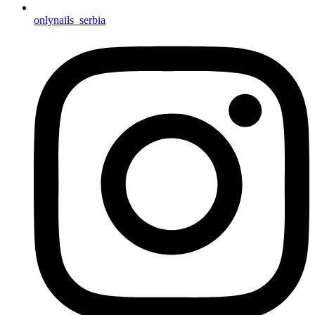
onlynails_serbia