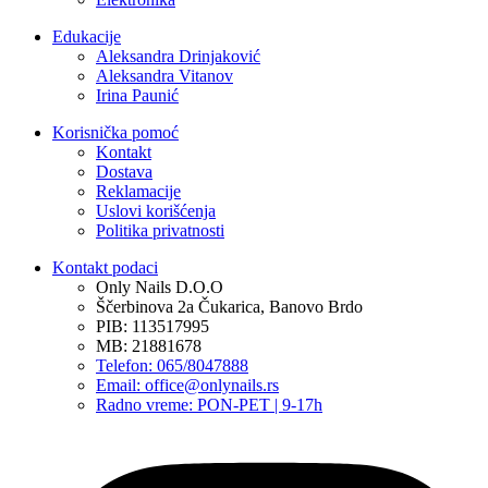
Edukacije
Aleksandra Drinjaković
Aleksandra Vitanov
Irina Paunić
Korisnička pomoć
Kontakt
Dostava
Reklamacije
Uslovi korišćenja
Politika privatnosti
Kontakt podaci
Only Nails D.O.O
Ščerbinova 2a Čukarica, Banovo Brdo
PIB: 113517995
MB: 21881678
Telefon: 065/8047888
Email: office@onlynails.rs
Radno vreme: PON-PET | 9-17h