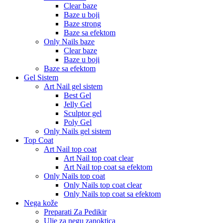
Clear baze
Baze u boji
Baze strong
Baze sa efektom
Only Nails baze
Clear baze
Baze u boji
Baze sa efektom
Gel Sistem
Art Nail gel sistem
Best Gel
Jelly Gel
Sculptor gel
Poly Gel
Only Nails gel sistem
Top Coat
Art Nail top coat
Art Nail top coat clear
Art Nail top coat sa efektom
Only Nails top coat
Only Nails top coat clear
Only Nails top coat sa efektom
Nega kože
Preparati Za Pedikir
Ulje za negu zanoktica