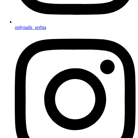
onlynails_serbia