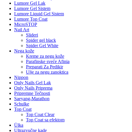
Lumore Gel Lak
Lumore Gel Sistem
Lumore Liquid Gel Sistem
Lumore Top Coat
MicroSTOP
Nail Art
Slideri
Spider gel black
Spider Gel White
Nega kože
Kreme za negu kože
Parafinske sveće Afinia
Preparati Za Pedikir
Ulje za negu zanoktica
Nippon
Only Nails Gel Lak
Only Nails Priprema
Pripremne Tečnosti
Saeyang-Marathon
Schulke
Top Coat
Top Coat Clear
Top Coat sa efektom
Ülka
Ultrazvučne kade