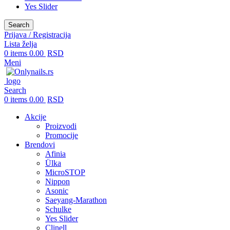
Yes Slider
Search
Prijava / Registracija
Lista želja
0
items
0.00
RSD
Meni
Search
0
items
0.00
RSD
Akcije
Proizvodi
Promocije
Brendovi
Afinia
Ülka
MicroSTOP
Nippon
Asonic
Saeyang-Marathon
Schulke
Yes Slider
Clinell