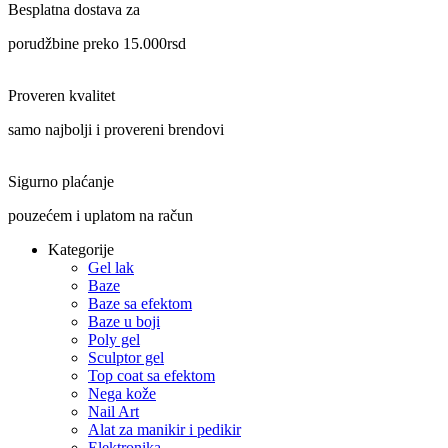
Besplatna dostava za
porudžbine preko 15.000rsd
Proveren kvalitet
samo najbolji i provereni brendovi
Sigurno plaćanje
pouzećem i uplatom na račun
Kategorije
Gel lak
Baze
Baze sa efektom
Baze u boji
Poly gel
Sculptor gel
Top coat sa efektom
Nega kože
Nail Art
Alat za manikir i pedikir
Elektronika