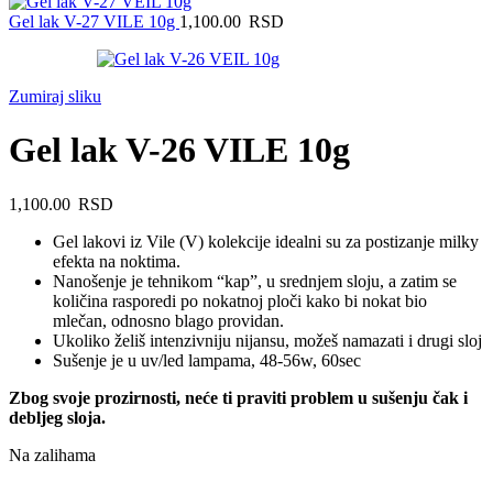
Gel lak V-27 VILE 10g
1,100.00
RSD
Zumiraj sliku
Gel lak V-26 VILE 10g
1,100.00
RSD
Gel lakovi iz Vile (V) kolekcije idealni su za postizanje milky
efekta na noktima.
Nanošenje je tehnikom “kap”, u srednjem sloju, a zatim se
količina rasporedi po nokatnoj ploči kako bi nokat bio
mlečan, odnosno blago providan.
Ukoliko želiš intenzivniju nijansu, možeš namazati i drugi sloj
Sušenje je u uv/led lampama, 48-56w, 60sec
Zbog svoje prozirnosti, neće ti praviti problem u sušenju čak i
debljeg sloja.
Na zalihama