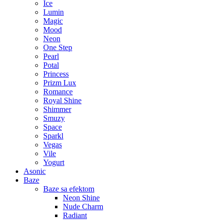
Ice
Lumin
Magic
Mood
Neon
One Step
Pearl
Potal
Princess
Prizm Lux
Romance
Royal Shine
Shimmer
Smuzy
Space
Sparkl
Vegas
Vile
Yogurt
Asonic
Baze
Baze sa efektom
Neon Shine
Nude Charm
Radiant