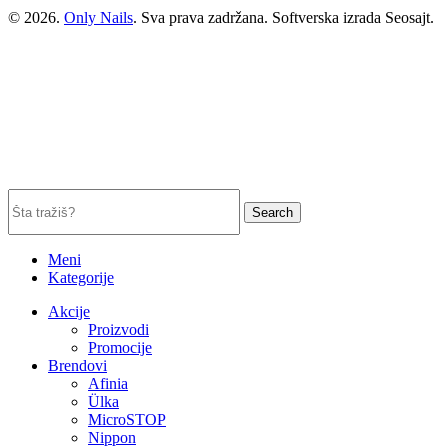
© 2026.
Only Nails
. Sva prava zadržana. Softverska izrada Seosajt.
Search
Meni
Kategorije
Akcije
Proizvodi
Promocije
Brendovi
Afinia
Ülka
MicroSTOP
Nippon