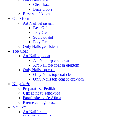
Clear baze
Baze u boji
Baze sa efektom
Gel Sistem
Art Nail gel sistem
Best Gel
Jelly Gel
Sculptor gel
Poly Gel
Only Nails gel sistem
Top Coat
Art Nail top coat
Art Nail top coat clear
Art Nail top coat sa efektom
Only Nails top coat
Only Nails top coat clear
Only Nails top coat sa efektom
Nega kože
Preparati Za Pedikir
Ulje za negu zanoktica
Parafinske sveće Afinia
Kreme za negu kože
Nail Art
Art Nail brend