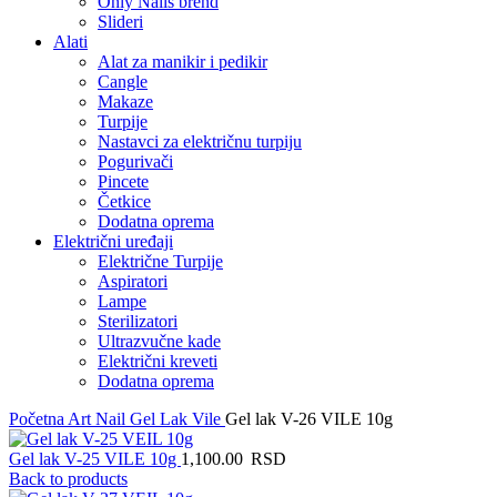
Only Nails brend
Slideri
Alati
Alat za manikir i pedikir
Cangle
Makaze
Turpije
Nastavci za električnu turpiju
Pogurivači
Pincete
Četkice
Dodatna oprema
Električni uređaji
Električne Turpije
Aspiratori
Lampe
Sterilizatori
Ultrazvučne kade
Električni kreveti
Dodatna oprema
Početna
Art Nail Gel Lak
Vile
Gel lak V-26 VILE 10g
Gel lak V-25 VILE 10g
1,100.00
RSD
Back to products