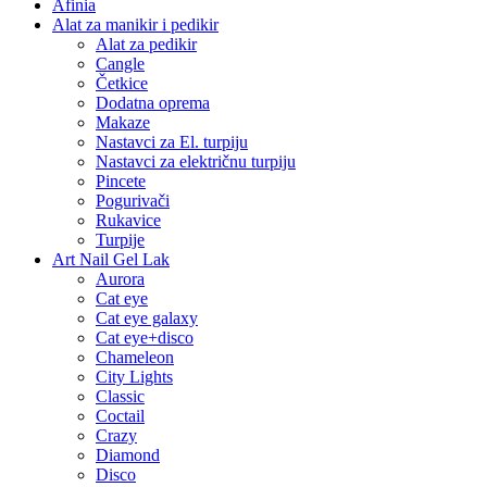
Afinia
Alat za manikir i pedikir
Alat za pedikir
Cangle
Četkice
Dodatna oprema
Makaze
Nastavci za El. turpiju
Nastavci za električnu turpiju
Pincete
Pogurivači
Rukavice
Turpije
Art Nail Gel Lak
Aurora
Cat eye
Cat eye galaxy
Cat eye+disco
Chameleon
City Lights
Classic
Coctail
Crazy
Diamond
Disco