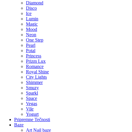
Diamond
Disco
Ice
Lumin
Magic
Mood
Neon
One Step
Pearl
Potal
Princess
Prizm Lux
Romance
Royal Shine
City Lights
Shimmer
Smuzy
Sparkl
Space
Vegas
Vile
Yogurt
Pripremne Tečnosti
Baze
Art Nail baze