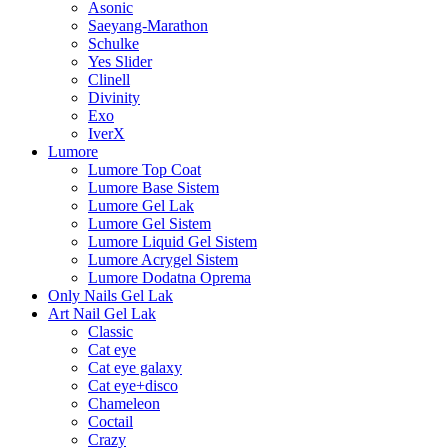
Asonic
Saeyang-Marathon
Schulke
Yes Slider
Clinell
Divinity
Exo
IverX
Lumore
Lumore Top Coat
Lumore Base Sistem
Lumore Gel Lak
Lumore Gel Sistem
Lumore Liquid Gel Sistem
Lumore Acrygel Sistem
Lumore Dodatna Oprema
Only Nails Gel Lak
Art Nail Gel Lak
Classic
Cat eye
Cat eye galaxy
Cat eye+disco
Chameleon
Coctail
Crazy