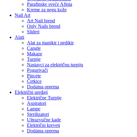
Parafinske sveće Afinia
Kreme za negu kože
Nail Art
Art Nail brend
Only Nails brend
Slideri
Alati
Alat za manikir i pedikir
Cangle
Makaze
Turpije
Nastavci za električnu turpiju
Pogurivači
Pincete
Četkice
Dodatna oprema
Električni uređaji
Električne Turpije
Aspiratori
Lampe
Sterilizatori
Ultrazvučne kade
Električni kreveti
Dodatna oprema