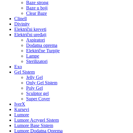
Baze strong
Baze u boji
Clear Baze
Clinell
Divinity
Električni kreveti
Električni uređaji
Aspiratori
Dodatna oprema
Električne Turpije
Lampe
Sterilizatori
Exo
Gel Sistem
Jelly Gel
Only Gel Sistem
Poly Gel
Sculptor gel
Super Cover
IverX
Kursevi
Lumore
Lumore Acrygel Sistem
Lumore Base Sistem
Lumore Dodatna Oprema