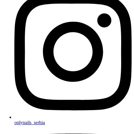
onlynails_serbia