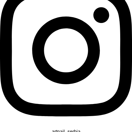
artnail_serbia