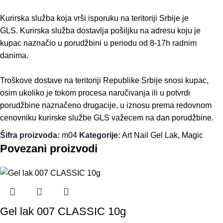
Kurirska služba koja vrši isporuku na teritoriji Srbije je
GLS. Kurirska služba dostavlja pošiljku na adresu koju je
kupac naznačio u porudžbini u periodu od 8-17h radnim
danima.
Troškove dostave na teritoriji Republike Srbije snosi kupac,
osim ukoliko je tokom procesa naručivanja ili u potvrdi
porudžbine naznačeno drugacije, u iznosu prema redovnom
cenovniku kurirske službe GLS važecem na dan porudžbine.
Šifra proizvoda:
m04
Kategorije:
Art Nail Gel Lak
,
Magic
Povezani proizvodi
Gel lak 007 CLASSIC 10g