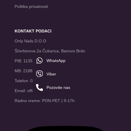
Politika privatnosti
KONTAKT PODACI
Only Nails D.O.O
Ščerbinova 2a Čukarica, Banovo Brdo
WhatsApp
PIB: 113517995
MB: 21881678
Viber
Telefon: 065/8047888
Pozovite nas
Email: office@onlynails.rs
Radno vreme: PON-PET | 9-17h