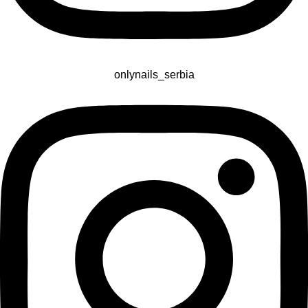
onlynails_serbia