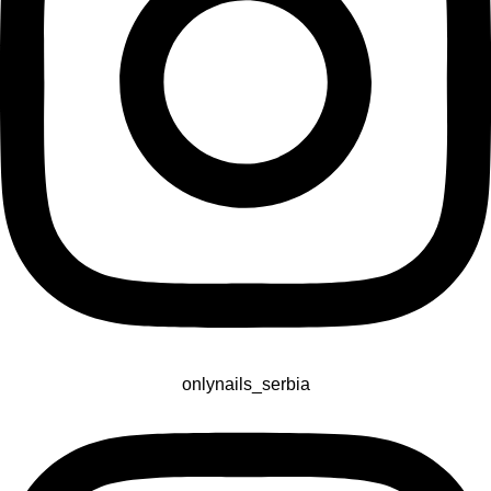
onlynails_serbia