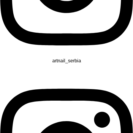
artnail_serbia