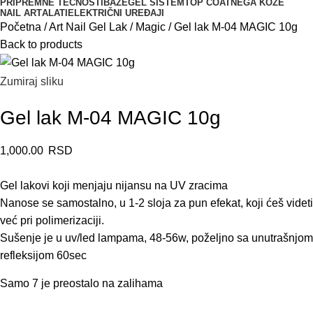
PRIPREMNE TEČNOSTI
BAZE
GEL SISTEM
TOP COAT
NEGA KOŽE
NAIL ART
ALATI
ELEKTRIČNI UREĐAJI
Početna
Art Nail Gel Lak
Magic
Gel lak M-04 MAGIC 10g
Back to products
Zumiraj sliku
Gel lak M-04 MAGIC 10g
1,000.00
RSD
Gel lakovi koji menjaju nijansu na UV zracima
Nanose se samostalno, u 1-2 sloja za pun efekat, koji ćeš videti
već pri polimerizaciji.
Sušenje je u uv/led lampama, 48-56w, poželjno sa unutrašnjom
refleksijom 60sec
Samo 7 je preostalo na zalihama