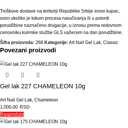
Troškove dostave na teritoriji Republike Srbije snosi kupac,
osim ukoliko je tokom procesa naručivanja ili u potvrdi
porudžbine naznačeno drugacije, u iznosu prema redovnom
cenovniku kurirske službe GLS važecem na dan porudžbine.
Šifra proizvoda:
268
Kategorije:
Art Nail Gel Lak
,
Classic
Povezani proizvodi
Gel lak 227 CHAMELEON 10g
Art Nail Gel Lak
,
Chameleon
1,000.00
RSD
Rasprodato