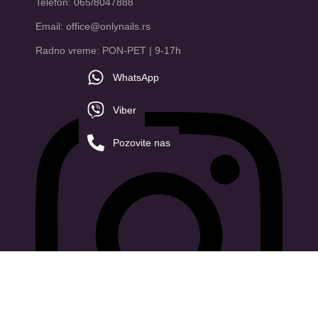
Telefon: 065/8047888
Email: office@onlynails.rs
Radno vreme: PON-PET | 9-17h
WhatsApp
Viber
Pozovite nas