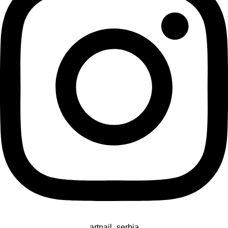
artnail_serbia