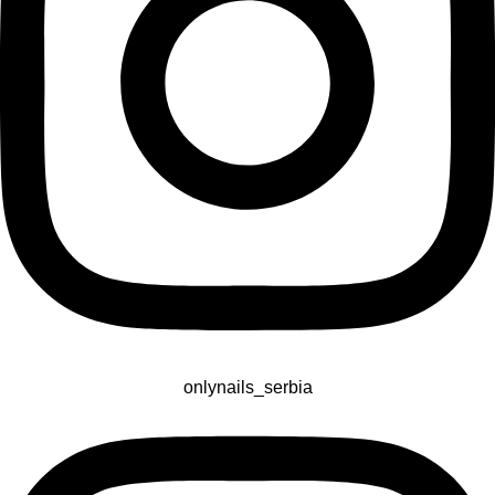
onlynails_serbia