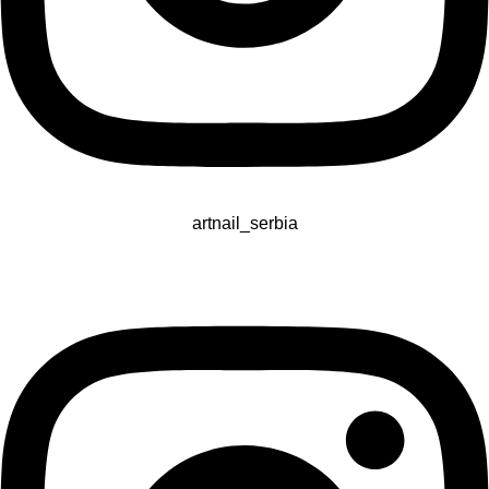
artnail_serbia