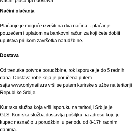
Načini plaćanja i dostava
Načini plaćanja
Plaćanje je moguće izvršiti na dva načina: - plaćanje
pouzećem i uplatom na bankovni račun za koji ćete dobiti
uputstva prilikom završetka narudžbine.
Dostava
Od trenutka potvrde porudžbine, rok isporuke je do 5 radnih
dana. Dostava robe koja je poručena putem
sajta www.onlynails.rs vrši se putem kurirske službe na teritoriji
Republike Srbije.
Kurirska služba koja vrši isporuku na teritoriji Srbije je
GLS. Kurirska služba dostavlja pošiljku na adresu koju je
kupac naznačio u porudžbini u periodu od 8-17h radnim
danima.