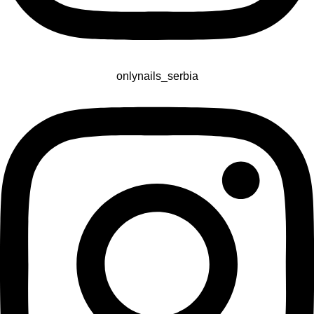
onlynails_serbia