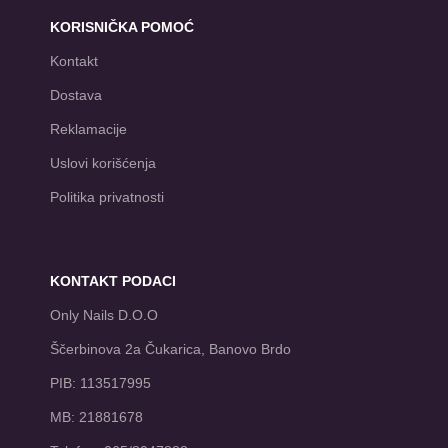
KORISNIČKA POMOĆ
Kontakt
Dostava
Reklamacije
Uslovi korišćenja
Politika privatnosti
KONTAKT PODACI
Only Nails D.O.O
Ščerbinova 2a Čukarica, Banovo Brdo
PIB: 113517995
MB: 21881678