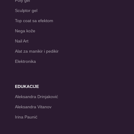
Poly gel
Sculptor gel
Top coat sa efektom
Nega kože
Nail Art
Alat za manikir i pedikir
Elektronika
EDUKACIJE
Aleksandra Drinjaković
Aleksandra Vitanov
Irina Paunić