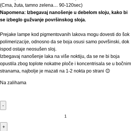
(Crna, žuta, tamno zelena… 90-120sec)
Napomena: Izbegavaj nanošenje u debelom sloju, kako bi
se izbeglo gužvanje površinskog sloja.
Prejake lampe kod pigmentovanih lakova mogu dovesti do šok
polimerizacije, odnosno da se boja osusi samo površinski, dok
ispod ostaje neosušen sloj.
Izbegavaj nanošenje laka na više noktiju, da se ne bi boja
opustila zbog toplote nokatne ploče i koncentrisala se u bočnim
stranama, najbolje je mazati na 1-2 nokta po strani 😊
Na zalihama