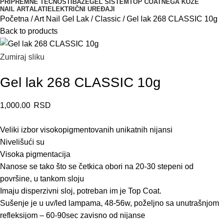
PRIPREMNE TEČNOSTI
BAZE
GEL SISTEM
TOP COAT
NEGA KOŽE
NAIL ART
ALATI
ELEKTRIČNI UREĐAJI
Početna
Art Nail Gel Lak
Classic
Gel lak 268 CLASSIC 10g
Back to products
Zumiraj sliku
Gel lak 268 CLASSIC 10g
1,000.00
RSD
Veliki izbor visokopigmentovanih unikatnih nijansi
Nivelišući su
Visoka pigmentacija
Nanose se tako što se četkica obori na 20-30 stepeni od
površine, u tankom sloju
Imaju disperzivni sloj, potreban im je Top Coat.
Sušenje je u uv/led lampama, 48-56w, poželjno sa unutrašnjom
refleksijom – 60-90sec zavisno od nijanse