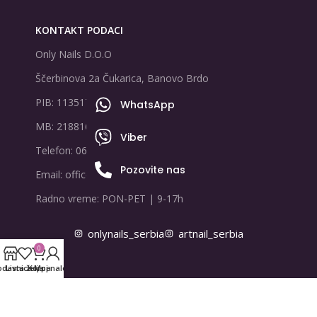
KONTAKT PODACI
Only Nails D.O.O
Ščerbinova 2a Čukarica, Banovo Brdo
PIB: 113517995
WhatsApp
MB: 21881678
Viber
Telefon: 065/8047888
Pozovite nas
Email: office@onlynails.rs
Radno vreme: PON-PET | 9-17h
onlynails_serbia
artnail_serbia
0
odavnica
Lista želja
Korpa
Moj nalog