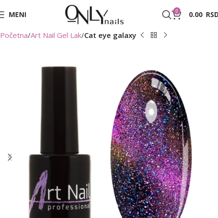
0
MENI
0.00
RS
Početna
Art Nail Gel Lak
Cat eye galaxy