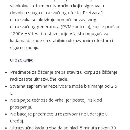
visokokvalitetnim pretvaračima koji osiguravaju
dovoljnu snagu ultrazvučnog efekta. Pretvarači
ultrazvuka se aktiviraju pomoću nezavisnog
ultrazvučnog generatora (PVM kontrola), koji je prošao
4200V HV test i test izolacije VN, što omogućava
kadama da rade sa stabilnim ultrazvučnim efektom i
sigurnu radnju.
UPOZORENJA:
Predmete za čišćenje treba staviti u korpu za čišćenje
radi zaštite ultrazvučne kade.
Stvarna zapremina rezervoara može biti manja od 2,5
L.
Ne sipajte tečnost do vrha, jer postoji rizik od
prosipanja.
Ne bacajte predmete u rezervoar i ne udarajte u
uređaj.
Ultrazvučna kada treba da se hladi 5 minuta nakon 30