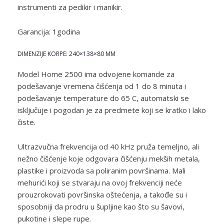
instrumenti za pedikir i manikir.
Garancija: 1godina
DIMENZIJE KORPE: 240×138×80 MM
Model Home 2500 ima odvojene komande za
podešavanje vremena čišćenja od 1 do 8 minuta i
podešavanje temperature do 65 C, automatski se
isključuje i pogodan je za predmete koji se kratko i lako
čiste.
Ultrazvučna frekvencija od 40 kHz pruža temeljno, ali
nežno čišćenje koje odgovara čišćenju mekših metala,
plastike i proizvoda sa poliranim površinama. Mali
mehurići koji se stvaraju na ovoj frekvenciji neće
prouzrokovati površinska oštećenja, a takođe su i
sposobniji da prodru u šupljine kao što su šavovi,
pukotine i slepe rupe.