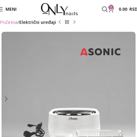
0
MENI
0.00
RS
Početna
Električni uređaji