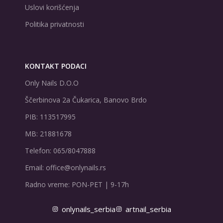
Uslovi korišćenja
Politika privatnosti
KONTAKT PODACI
Only Nails D.O.O
Ščerbinova 2a Čukarica, Banovo Brdo
PIB: 113517995
MB: 21881678
Telefon: 065/8047888
Email: office@onlynails.rs
Radno vreme: PON-PET | 9-17h
onlynails_serbia
artnail_serbia