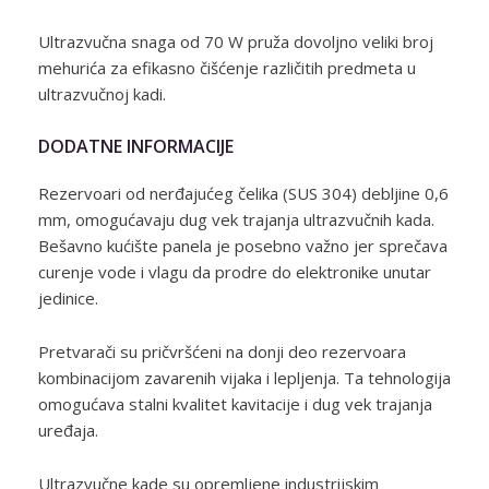
Ultrazvučna snaga od 70 W pruža dovoljno veliki broj
mehurića za efikasno čišćenje različitih predmeta u
ultrazvučnoj kadi.
DODATNE INFORMACIJE
Rezervoari od nerđajućeg čelika (SUS 304) debljine 0,6
mm, omogućavaju dug vek trajanja ultrazvučnih kada.
Bešavno kućište panela je posebno važno jer sprečava
curenje vode i vlagu da prodre do elektronike unutar
jedinice.
Pretvarači su pričvršćeni na donji deo rezervoara
kombinacijom zavarenih vijaka i lepljenja. Ta tehnologija
omogućava stalni kvalitet kavitacije i dug vek trajanja
uređaja.
Ultrazvučne kade su opremljene industrijskim