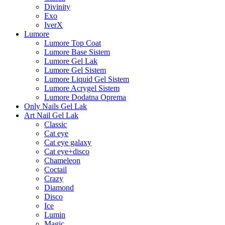
Divinity
Exo
IverX
Lumore
Lumore Top Coat
Lumore Base Sistem
Lumore Gel Lak
Lumore Gel Sistem
Lumore Liquid Gel Sistem
Lumore Acrygel Sistem
Lumore Dodatna Oprema
Only Nails Gel Lak
Art Nail Gel Lak
Classic
Cat eye
Cat eye galaxy
Cat eye+disco
Chameleon
Coctail
Crazy
Diamond
Disco
Ice
Lumin
Magic