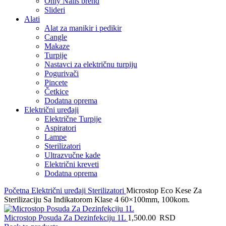
Only Nails brend
Slideri
Alati
Alat za manikir i pedikir
Cangle
Makaze
Turpije
Nastavci za električnu turpiju
Pogurivači
Pincete
Četkice
Dodatna oprema
Električni uređaji
Električne Turpije
Aspiratori
Lampe
Sterilizatori
Ultrazvučne kade
Električni kreveti
Dodatna oprema
Početna
Električni uređaji
Sterilizatori
Microstop Eco Kese Za
Sterilizaciju Sa Indikatorom Klase 4 60×100mm, 100kom.
Microstop Posuda Za Dezinfekciju 1L
1,500.00
RSD