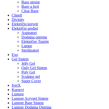
Baze strong
Baze u boji
Clear Baze
Clinell
Divinity
Električni kreveti
Električni uređaji
Aspiratori
Dodatna oprema
Električne Turpije
Lampe
Sterilizatori
Exo
Gel Sistem
Jelly Gel
Only Gel Sistem
Poly Gel
Sculptor gel
Super Cover
IverX
Kursevi
Lumore
Lumore Acrygel Sistem
Lumore Base Sistem
Lumore Dodatna Oprema