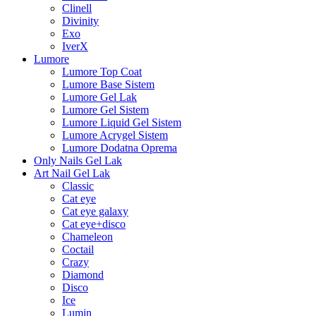
Clinell
Divinity
Exo
IverX
Lumore
Lumore Top Coat
Lumore Base Sistem
Lumore Gel Lak
Lumore Gel Sistem
Lumore Liquid Gel Sistem
Lumore Acrygel Sistem
Lumore Dodatna Oprema
Only Nails Gel Lak
Art Nail Gel Lak
Classic
Cat eye
Cat eye galaxy
Cat eye+disco
Chameleon
Coctail
Crazy
Diamond
Disco
Ice
Lumin