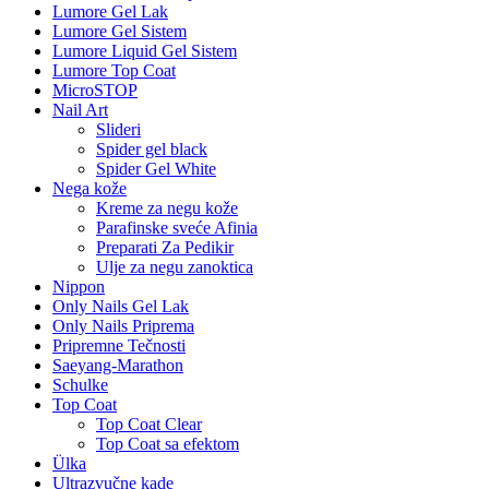
Lumore Gel Lak
Lumore Gel Sistem
Lumore Liquid Gel Sistem
Lumore Top Coat
MicroSTOP
Nail Art
Slideri
Spider gel black
Spider Gel White
Nega kože
Kreme za negu kože
Parafinske sveće Afinia
Preparati Za Pedikir
Ulje za negu zanoktica
Nippon
Only Nails Gel Lak
Only Nails Priprema
Pripremne Tečnosti
Saeyang-Marathon
Schulke
Top Coat
Top Coat Clear
Top Coat sa efektom
Ülka
Ultrazvučne kade