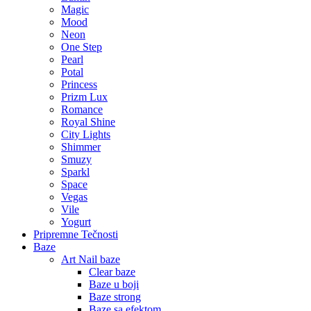
Magic
Mood
Neon
One Step
Pearl
Potal
Princess
Prizm Lux
Romance
Royal Shine
City Lights
Shimmer
Smuzy
Sparkl
Space
Vegas
Vile
Yogurt
Pripremne Tečnosti
Baze
Art Nail baze
Clear baze
Baze u boji
Baze strong
Baze sa efektom