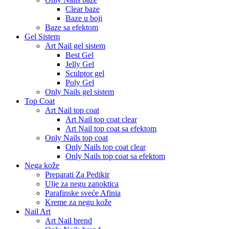
Clear baze
Baze u boji
Baze sa efektom
Gel Sistem
Art Nail gel sistem
Best Gel
Jelly Gel
Sculptor gel
Poly Gel
Only Nails gel sistem
Top Coat
Art Nail top coat
Art Nail top coat clear
Art Nail top coat sa efektom
Only Nails top coat
Only Nails top coat clear
Only Nails top coat sa efektom
Nega kože
Preparati Za Pedikir
Ulje za negu zanoktica
Parafinske sveće Afinia
Kreme za negu kože
Nail Art
Art Nail brend