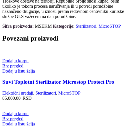
Troškove dostave na teritoriji Republike Srbije snosi kupac, osim
ukoliko je tokom procesa naručivanja ili u potvrdi porudžbine
naznačeno drugacije, u iznosu prema redovnom cenovniku kurirske
službe GLS važecem na dan porudžbine.
Šifra proizvoda:
MSEKM
Kategorije:
Sterilizatori
,
MicroSTOP
Povezani proizvodi
Dodaj u korpu
Brz pregled
Dodaj u listu želja
Suvi Toplotni Sterilizator Microstop Protect Pro
Električni uređaji
,
Sterilizatori
,
MicroSTOP
85,000.00
RSD
Dodaj u korpu
Brz pregled
Dodaj u listu želja