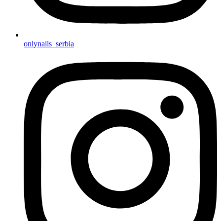
onlynails_serbia