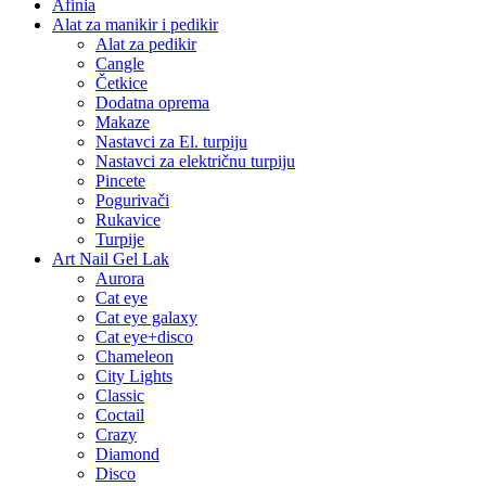
Afinia
Alat za manikir i pedikir
Alat za pedikir
Cangle
Četkice
Dodatna oprema
Makaze
Nastavci za El. turpiju
Nastavci za električnu turpiju
Pincete
Pogurivači
Rukavice
Turpije
Art Nail Gel Lak
Aurora
Cat eye
Cat eye galaxy
Cat eye+disco
Chameleon
City Lights
Classic
Coctail
Crazy
Diamond
Disco