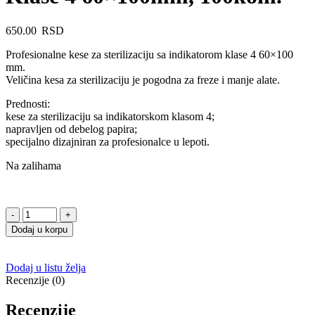
650.00
RSD
Profesionalne kese za sterilizaciju sa indikatorom klase 4 60×100
mm.
Veličina kesa za sterilizaciju je pogodna za freze i manje alate.
Prednosti:
kese za sterilizaciju sa indikatorskom klasom 4;
napravljen od debelog papira;
specijalno dizajniran za profesionalce u lepoti.
Na zalihama
Microstop
Eco
Dodaj u korpu
Kese
Za
Sterilizaciju
Dodaj u listu želja
Sa
Recenzije (0)
Indikatorom
Klase
Recenzije
4