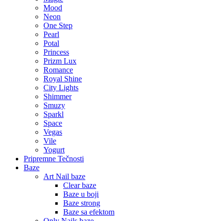
Mood
Neon
One Step
Pearl
Potal
Princess
Prizm Lux
Romance
Royal Shine
City Lights
Shimmer
Smuzy
Sparkl
Space
Vegas
Vile
Yogurt
Pripremne Tečnosti
Baze
Art Nail baze
Clear baze
Baze u boji
Baze strong
Baze sa efektom
Only Nails baze