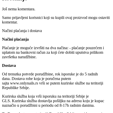
60×100mm,
100kom.
Još nema komentara.
količina
Samo prijavljeni korisnici koji su kupili ovaj proizvod mogu ostaviti
komentar.
Načini plaćanja i dostava
Načini plaćanja
Plaćanje je moguće izvršiti na dva načina: - plaćanje pouzećem i
uplatom na bankovni račun za koji ćete dobiti uputstva prilikom
završetka narudžbine.
Dostava
Od trenutka potvrde porudžbine, rok isporuke je do 5 radnih
dana. Dostava robe koja je poručena putem
sajta www.onlynails.rs vrši se putem kurirske službe na teritoriji
Republike Srbije.
Kurirska služba koja vrši isporuku na teritoriji Srbije je
GLS. Kurirska služba dostavlja pošiljku na adresu koju je kupac
naznačio u porudžbini u periodu od 8-17h radnim danima.