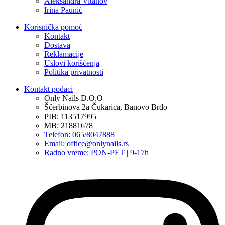
Aleksandra Vitanov
Irina Paunić
Korisnička pomoć
Kontakt
Dostava
Reklamacije
Uslovi korišćenja
Politika privatnosti
Kontakt podaci
Only Nails D.O.O
Ščerbinova 2a Čukarica, Banovo Brdo
PIB: 113517995
MB: 21881678
Telefon: 065/8047888
Email: office@onlynails.rs
Radno vreme: PON-PET | 9-17h