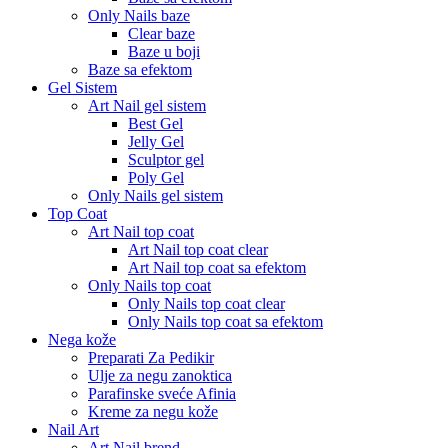
Only Nails baze
Clear baze
Baze u boji
Baze sa efektom
Gel Sistem
Art Nail gel sistem
Best Gel
Jelly Gel
Sculptor gel
Poly Gel
Only Nails gel sistem
Top Coat
Art Nail top coat
Art Nail top coat clear
Art Nail top coat sa efektom
Only Nails top coat
Only Nails top coat clear
Only Nails top coat sa efektom
Nega kože
Preparati Za Pedikir
Ulje za negu zanoktica
Parafinske sveće Afinia
Kreme za negu kože
Nail Art
Art Nail brend