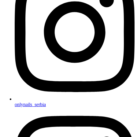
onlynails_serbia