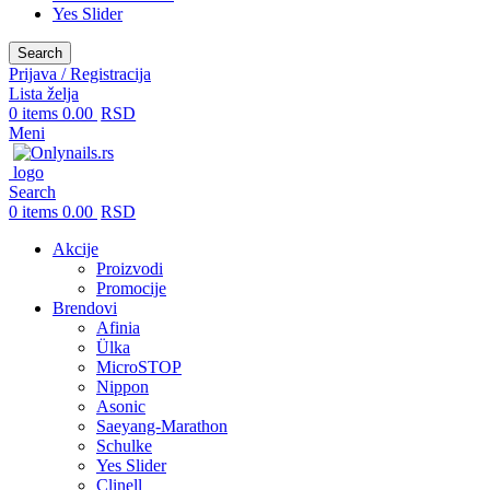
Yes Slider
Search
Prijava / Registracija
Lista želja
0
items
0.00
RSD
Meni
Search
0
items
0.00
RSD
Akcije
Proizvodi
Promocije
Brendovi
Afinia
Ülka
MicroSTOP
Nippon
Asonic
Saeyang-Marathon
Schulke
Yes Slider
Clinell