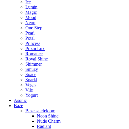
Ice
Lumin
Magic
Mood
Neon
One Step
Pearl
Potal
Princess
Prizm Lux
Romance
Royal Shine
Shimmer
Smuzy
Space
Sparkl
Vegas
Vile
Yogurt
Asonic
Baze
Baze sa efektom
Neon Shine
Nude Charm
Radiant