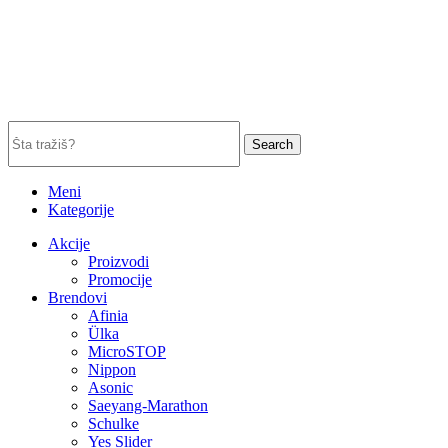
Search
Meni
Kategorije
Akcije
Proizvodi
Promocije
Brendovi
Afinia
Ülka
MicroSTOP
Nippon
Asonic
Saeyang-Marathon
Schulke
Yes Slider