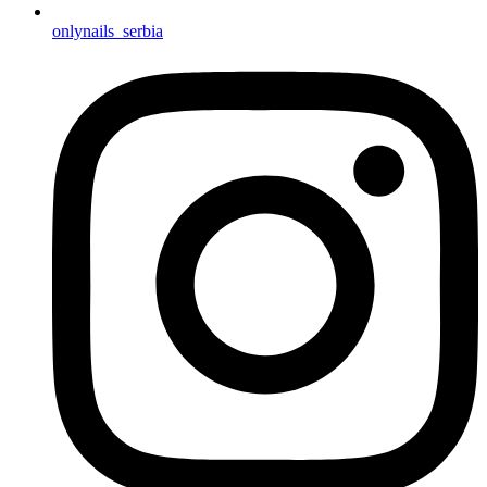
onlynails_serbia