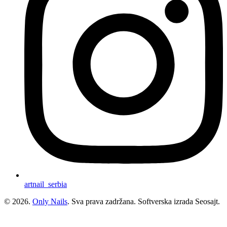
artnail_serbia
© 2026.
Only Nails
. Sva prava zadržana. Softverska izrada Seosajt.