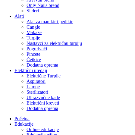
Only Nails brend
Slideri
Alati
Alat za manikir i pedikir
Cangle
Makaze
Turpije
Nastavci za električnu turpiju
Pogurivači
Pincete
Četkice
Dodatna oprema
Električni uređaji
Električne Turpije
Aspiratori
Lampe
Sterilizatori
Ultrazvučne kade
Električni kreveti
Dodatna oprema
Početna
Edukacije
Online edukacije
Edukacije uživo