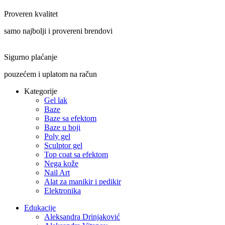
Proveren kvalitet
samo najbolji i provereni brendovi
Sigurno plaćanje
pouzećem i uplatom na račun
Kategorije
Gel lak
Baze
Baze sa efektom
Baze u boji
Poly gel
Sculptor gel
Top coat sa efektom
Nega kože
Nail Art
Alat za manikir i pedikir
Elektronika
Edukacije
Aleksandra Drinjaković